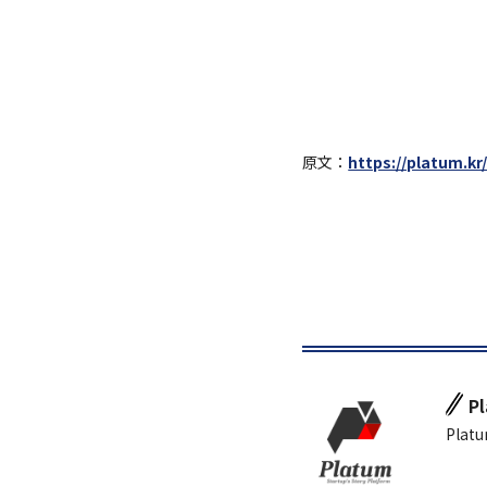
原文：
https://platum.kr
P
Platu