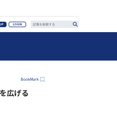
 UP
LOGIN
BookMark
道を広げる