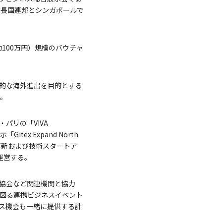
ブ首長国連邦とシンガポールで
100万円）規模のバウチャ
的な海外進出を目的とする
る。
パリの「VIVA
ex Expand North
の革新および技術スタートア
運営する。
協会など関連機関と協力
を図る連携ビジネスイベント
ネス機会も一緒に提供する計