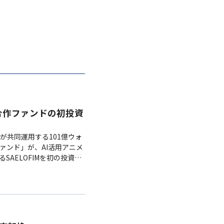
合作ファンドの初投資
RSが共同運用する101億ウォ
ァンド」が、AI活用アニメ
SAELOFIMを初の投資先