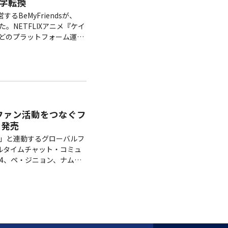
黒字転換
るBeMyFriendsが、
。NETFLIXアニメ『ケイ
などのプラットフォーム運営
累計会員数1,300万名以
グとファン活動をつなぐフ
を発売
LO」と連動するグローバルフ
アルタイムチャット・コミュ
4、ペ・ジニョン、ナム・
対応するFLOチャットや、