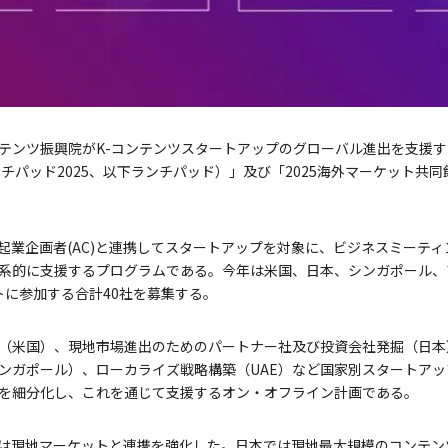
テンツ振興院がK-コンテンツスタートアップのグローバル進出を支援す
D（ランチパッド2025、以下ランチパッド）」及び「2025海外マーケット
主要起業企画者(AC)と連携してスタートアップを対象に、ビジネスミーテ
系的に支援するプログラムである。今年は米国、日本、シンガポール、
トに参加する合計40社を募集する。
（米国）、現地市場進出のためのパートナー社及び投資会社発掘（日本
ンガポール）、ローカライズ戦略構築（UAE）など国家別スタートア
を細分化し、これを通じて支援するオン・オフライン計画である。
は現地マーケットと連携を強化した。日本では現地最大規模のコンテン