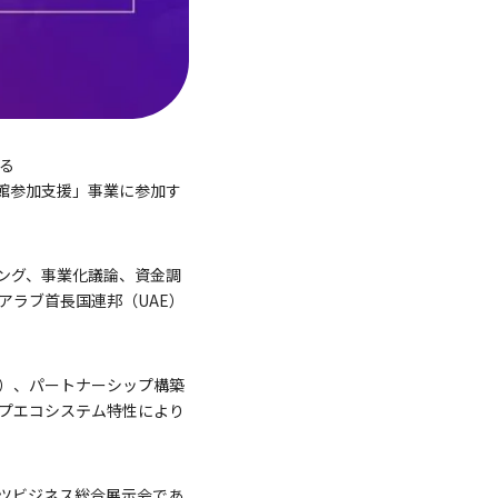
る
共同館参加支援」事業に参加す
ィング、事業化議論、資金調
アラブ首長国連邦（UAE）
）、パートナーシップ構築
ップエコシステム特性により
ツビジネス総合展示会であ