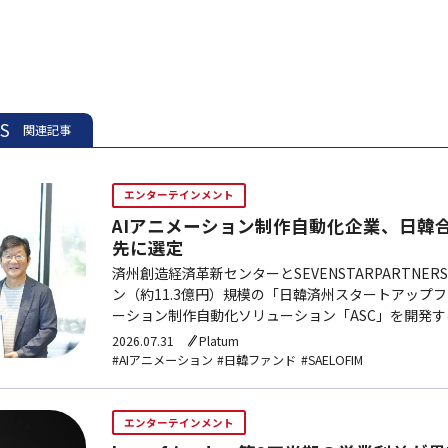
ES
関連記事
エンターテインメント
AIアニメーション制作自動化企業、日韓
先に選定
済州創造経済革新センターとSEVENSTARPARTNE
ン（約11.3億円）規模の「日韓済州スタートアップフ
ーション制作自動化ソリューション「ASC」を開発する
に選定した。
2026.07.31
Platum
#AIアニメーション
#日韓ファンド
#SAELOFIM
エンターテインメント