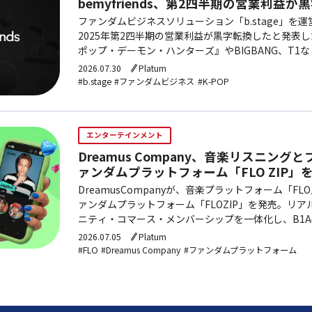
bemyfriends、第2四半期の営業利益が
ファンダムビジネスソリューション「b.stage」を運営す
2025年第2四半期の営業利益が黒字転換したと発表した
ポップ・デーモン・ハンターズ』やBIGBANG、T1
が寄与。現在400以上のファンダムプラットフォーム、
2026.07.30
Platum
上を抱える。
#b.stage
#ファンダムビジネス
#K-POP
エンターテインメント
Dreamus Company、音楽リスニン
ァンダムプラットフォーム「FLO ZIP」
DreamusCompanyが、音楽プラットフォーム「F
ァンダムプラットフォーム「FLOZIP」を発売。リ
ニティ・コマース・メンバーシップを一体化し、B1A
ユジョンが公式入店した。13言語リアルタイム翻訳に
2026.07.05
Platum
FLOShopを統合したグッズ購入機能などを備える。
#FLO
#Dreamus Company
#ファンダムプラットフォーム