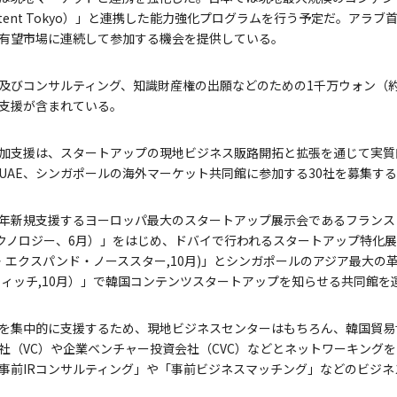
tent Tokyo）」と連携した能力強化プログラムを行う予定だ。アラ
有望市場に連続して参加する機会を提供している。
及びコンサルティング、知識財産権の出願などのための1千万ウォン（約
支援が含まれている。
加支援は、スタートアップの現地ビジネス販路開拓と拡張を通じて実質
UAE、シンガポールの海外マーケット共同館に参加する30社を募集す
年新規支援するヨーロッパ最大のスタートアップ展示会であるフランス・
ビバテクノロジー、6月）」をはじめ、ドバイで行われるスタートアップ特化展示「Git
ックス・エクスパンド・ノーススター,10月)」とシンガポールのアジア最大
スウィッチ,10月）」で韓国コンテンツスタートアップを知らせる共同館を
を集中的に支援するため、現地ビジネスセンターはもちろん、韓国貿易
社（VC）や企業ベンチャー投資会社（CVC）などとネットワーキング
事前IRコンサルティング」や「事前ビジネスマッチング」などのビジ