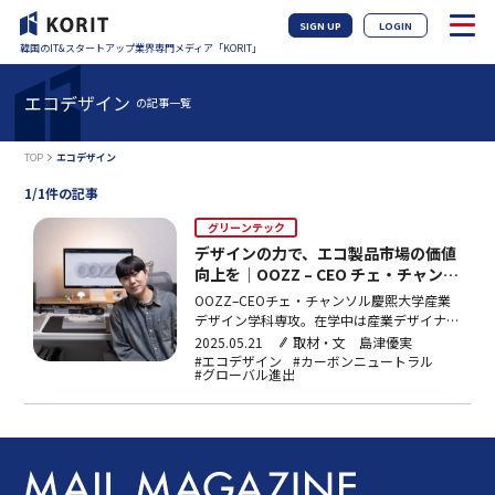
SIGN UP
LOGIN
韓国のIT&スタートアップ業界専門メディア「KORIT」
エコデザイン
の記事一覧
TOP
エコデザイン
1/1件の記事
グリーンテック
デザインの力で、エコ製品市場の価値
向上を｜OOZZ – CEO チェ・チャンソ
ル
OOZZ–CEOチェ・チャンソル慶熙大学産業
デザイン学科専攻。在学中は産業デザイナー
を志していたが、自身の経験から「環境にや
2025.05.21
取材・文 島津優実
さしいデザイン」の重要性を実感し、2024
#エコデザイン
#カーボンニュートラル
#グローバル進出
年にエコリビングブランド「oozz」を立ち
上げた。現在は代表兼クリエイティブディレ
クターとして、エコリビング市場におけるゲ
ー…