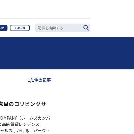
 UP
LOGIN
1/1件の記事
2拠点目のコリビングサ
OMPANY（ホームズカンパ
産の高級賃貸レジデンス
シャルの手がける「パークア