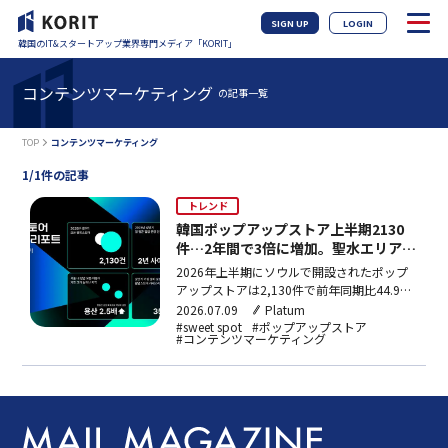
SIGN UP
LOGIN
韓国のIT&スタートアップ業界専門メディア「KORIT」
コンテンツマーケティング
の記事一覧
TOP
コンテンツマーケティング
1/1件の記事
トレンド
韓国ポップアップストア上半期2130
件…2年間で3倍に増加。聖水エリア外
にも拡大
2026年上半期にソウルで開設されたポップ
アップストアは2,130件で前年同期比44.9%
増、2年間で月平均約3倍に拡大。聖水一極
2026.07.09
Platum
集中から龍山・松坡など他区への分散が進
#sweet spot
#ポップアップストア
#コンテンツマーケティング
み、1週間以内の短期開催や金曜オープンが
主流となっている。