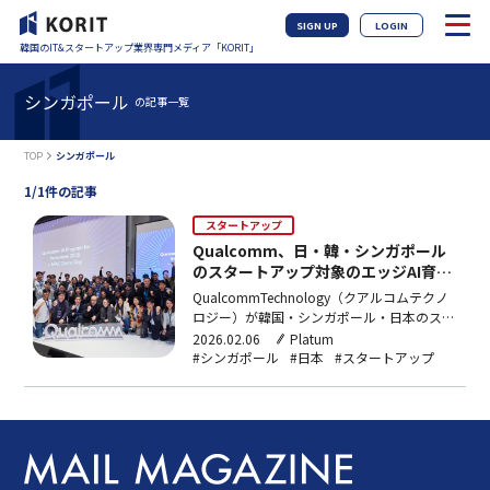
SIGN UP
LOGIN
韓国のIT&スタートアップ業界専門メディア「KORIT」
シンガポール
の記事一覧
TOP
シンガポール
1/1件の記事
スタートアップ
Qualcomm、日・韓・シンガポール
のスタートアップ対象のエッジAI育成
プログラム発足
QualcommTechnology（クアルコムテクノ
ロジー）が韓国・シンガポール・日本のスタ
ートアップを対象にエッジAIソリューション
2026.02.06
Platum
開発と商用化を支援するスタートアップ育成
#シンガポール
#日本
#スタートアップ
プログラム「QualcommAIイノベータープロ
グラム（QAIPI）2026-APAC」を発足した。
QAIPIは、Qua…