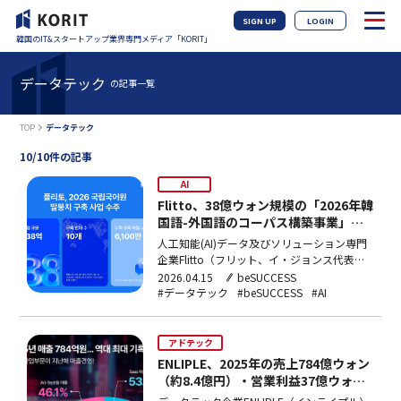
SIGN UP
LOGIN
韓国のIT&スタートアップ業界専門メディア「KORIT」
データテック
の記事一覧
TOP
データテック
10/10件の記事
AI
Flitto、38億ウォン規模の「2026年韓
国語-外国語のコーパス構築事業」受
注
人工知能(AI)データ及びソリューション専門
企業Flitto（フリット、イ・ジョンス代表）
が、国立国語院が主管する「2026年韓国語-
2026.04.15
beSUCCESS
外国語コーパス構築事業」の遂行企業に選定
#データテック
#beSUCCESS
#AI
され、事業に着手した。「韓国語-外国語コ
ーパス構築事業」は、AI時代に韓国語中心の
言語データ主権を確保し、通・翻訳や音声認
アドテック
識…
ENLIPLE、2025年の売上784億ウォン
（約8.4億円）・営業利益37億ウォン
（約4億円）…歴代最大実績、SaaSの