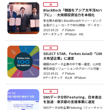
業がデータスペースのプラットフォーム内で
AI
直接海外パ…
BlackRock「韓国をアジア太平洋AIハ
ブに」…大規模投資協力を本格化
李在明大統領とBlackRockのラリー・ピンク
会長がニューヨークでMOU締結…データセン
ター・再生エネルギー統合モデル推進世界最
2025.09.25
Platum
大の資産運用会社BlackRock（ブラックロッ
#データテック
#Platum
#AI
ク）が、韓国をアジア太平洋地域の人工知能
(AI)ハブに育成するための大規模投資に乗り
出す。李在明（イ・ジェミョン）大統領…
AI
SELECT STAR、Forbes Asiaの「100
大有望企業」に選定
韓国のAIデータ企業の中で唯一選定、LLM信
頼性検証ソリューションのグローバル可能性
を認定AIデータ専門のスタートアップ
2025.09.01
Platum
SELECTSTAR（セレクトスター）がグローバ
#データテック
#LLM
#Platum
ル経済誌Forbes（フォーブス）が発表した
「アジア100大有望企業
(ForbesAsia100ToWatch2025…
AI
SNSデータ分析Featuring、日本進出
を加速…東京都の支援事業に選定
SNSデータ分析企業Featuring（フィーチャリ