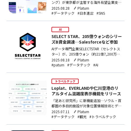
ング）が東京都が主管する海外有望企業支援
事業
2025.08.28
Platum
「BDCT(BusinessDevelopmentCenterTokyo)」
#データテック
#日本進出
#SNS
に選ばれた。BDCTは東京都が運営する公的
支援プログラムだ。選定企業にはオフィス設
立ガイダンス、法律・税務・労務など専門…
AI
SELECT STAR、205億ウォンのシリー
ズB資金調達…Salesforceなど参加
AIデータ専門企業SELECTSTAR（セレクトス
ター）が、205億ウォン（約21億7,200万
円）規模のシリーズB資金調達をした。これ
2025.08.18
Platum
により会社の累積資金調達額は379億ウォン
#patum
#データテック
#AI
（約40億1,600万円）に達する。今回の投資
ラウンドにはKBInvestment（ケイビーイン
ベストメント）、KB…
トラベルテック
Loplat、EVERLANDや仁川空港のリ
アルタイム混雑度表示機能をリリース
「足あと研究所」に新機能追加…ソウル・首
都圏の多目的施設が対象位置情報技術とデー
タの専門企業Loplat（ロプラット）が、自社
2025.07.11
Platum
のオフラインデータ分析プラットフォーム
#データテック
#観光
#トラベルテック
「足あと研究所」にリアルタイムの混雑状況
表示機能を追加した新バージョンをリリース