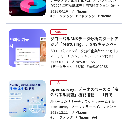
データテック企業ENLIPLE（インライプル）
比重が半分を超える
が2025年連結基準売上高784億ウォン（約
8.4億円）、営業利益37億ウォン（約4億
2026.04.10
Platum
円）を記録し、歴代最大実績を達成した。当
#データテック
#アドテック
#Platum
初の内部集計値を上回る結果となっており、
アドテックからSaaS中心へと、事業モデル
を変更した戦略が功を奏したと分析される。
SaaS
今回…
グローバルSNSデータ分析スタートア
ップ「featuring」、SNSキャンペー
ン成果モニタリング自動化「コンテン
グローバルSNSデータ分析企業featuring（フ
ツトラッキング」機能追加
ィーチャーリング、チャン・ジフン代表）が
同一名のAIオールインワン・インフルエンサ
2026.02.13
beSUCCESS
ー・マーケティング・ソリューション
#データテック
#SNS
#beSUCCESS
「featuring」に、ソーシャルメディアコンテ
ンツの成果の推移をモニタリングできるコン
テンツトラッキング機能を追加した。コン
AI
テ…
opensurvey、データスペースに「海
外パネル調査」機能搭載…「1日で結
果確認」
AIベースのリサーチプラットフォーム企業
opensurvey（オープンサーベイ、ファン・
ヒヨン代表）は、自社のリサーチ・管理プラ
2025.12.11
Platum
ットフォーム「データスペース」に、「海外
#データテック
#Platum
#AI
パネル調査」機能を新たに搭載したと、10
日、明らかにした。今回搭載した機能は、企