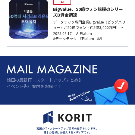
した。「足あと研究所」は、Loplatが保有す
AI
る位置…
BigValue、50億ウォン規模のシリー
ズB資金調達
データテック専門企業BigValue（ビッグバリ
ュー）が50億ウォン（約5億3,000万円）の
シリーズB資金調達をした。BigValueの累積
2025.06.17
Platum
投資額は120億ウォン（約12億7,200万円）
#データテック
#Platum
#AI
規模だ。今回のラウンドには、新韓ベンチャ
ー投資家がリード投資会社として参加し、
HBInvestment（エ…
韓国の最新IT・スタートアップまとめ&
イベント先行案内をお届け！
韓国のIT・スタートアップ業界の最新トレンドを、
日本の皆様にお伝えするメディアです。