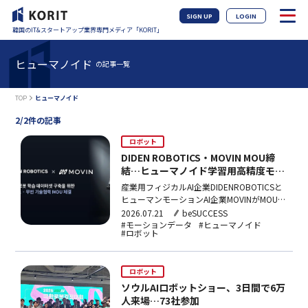
SIGN UP
LOGIN
韓国のIT&スタートアップ業界専門メディア「KORIT」
ヒューマノイド
の記事一覧
TOP
ヒューマノイド
2/2件の記事
ロボット
DIDEN ROBOTICS・MOVIN MOU締
結…ヒューマノイド学習用高精度モー
ションデータセットを共同構築
産業用フィジカルAI企業DIDENROBOTICSと
ヒューマンモーションAI企業MOVINがMOUを
締結。MOVINのLiDARモーションキャプチャ
2026.07.21
beSUCCESS
ー技術とDIDENROBOTICSのヒューマノイド
#モーションデータ
#ヒューマノイド
#ロボット
ハードウェア開発能力を組み合わせ、ロボッ
ト学習用高精度モーションデータセットを共
同構築する。
ロボット
ソウルAIロボットショー、3日間で6万
人来場…73社参加