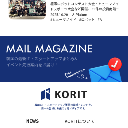
極限ロボットコンテスト大会・ヒューマノイ
ドスポーツ大会など開催、59件の投資商談
実施、産業ネットワーキングプラットフォー
2025.10.20
Platum
ムの役割2025ソウルAIロボットショーが9月
#ヒューマノイド
#ロボット
#AI
30日から10月2日まで、ソウルのコンベンシ
ョンセンターCOEX（コエックス）で開かれ
た。今回のイベントには3日間で6万人余り
が来…
韓国の最新IT・スタートアップまとめ&
イベント先行案内をお届け！
韓国のIT・スタートアップ業界の最新トレンドを、
日本の皆様にお伝えするメディアです。
NEWS
KORITについて