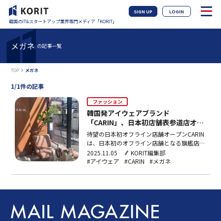
SIGN UP
LOGIN
韓国のIT&スタートアップ業界専門メディア「KORIT」
メガネ
の記事一覧
TOP
メガネ
1/1件の記事
ファッション
韓国発アイウェアブランド
「CARIN」、日本初店舗表参道店オー
プン
待望の日本初オフライン店舗オープンCARIN
は、日本初のオフライン店舗となる旗艦店を
東京・表参道にオープンした。韓国発のアイ
2025.11.05
KORIT編集部
ウェアブランドとして、洗練されたデザイン
#アイウェア
#CARIN
#メガネ
と軽やかな掛け心地で知られ、韓国国内をは
じめ世界各国で多くのファンを魅了してき
た。今回オープンした表参道店は、ブランド
ショップが立ち…