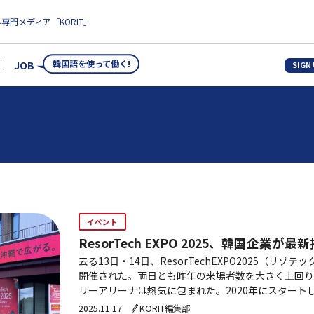
専門メディア「KORIT」
韓国語を使って働く!
JOB
SIGN
イベント
ResorTech EXPO 2025、韓国企業が
去る13日・14日、ResorTechEXPO2025（リゾテッ
開催された。両日とも昨年の来場者数を大きく上回り
リーアリーナは熱気に包まれた。2020年にスタートしたR
回で7回目の開催となる。国内のみ…
2025.11.17
KORIT編集部