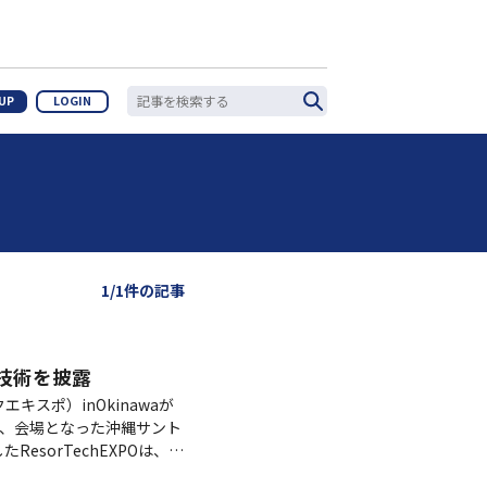
 UP
LOGIN
1/1件の記事
最新技術を披露
クエキスポ）inOkinawaが
、会場となった沖縄サント
esorTechEXPOは、今