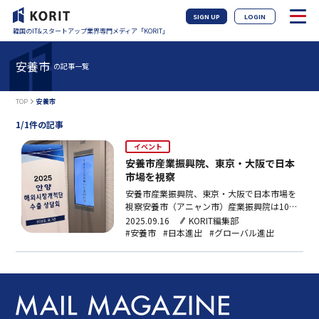
SIGN UP
LOGIN
韓国のIT&スタートアップ業界専門メディア「KORIT」
安養市
の記事一覧
TOP
安養市
1/1件の記事
イベント
安養市産業振興院、東京・大阪で日本
市場を視察
安養市産業振興院、東京・大阪で日本市場を
視察安養市（アニャン市）産業振興院は10
日、東京・赤坂の都市センターホテルで
2025.09.16
KORIT編集部
「2025安養海外市場開拓団輸出相談会」を
#安養市
#日本進出
#グローバル進出
開催し、安養市に拠点を置く中小・ベンチャ
ー企業10社と共に日本市場視察のため来日
した。イベントでは、日本進出に関する相談
会や日本企業とのマ…