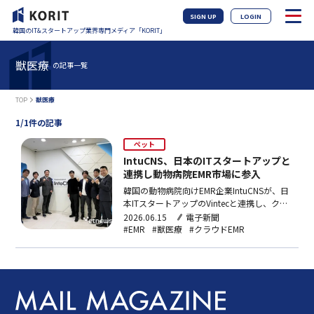
SIGN UP
LOGIN
韓国のIT&スタートアップ業界専門メディア「KORIT」
獣医療
の記事一覧
TOP
獣医療
1/1件の記事
ペット
IntuCNS、日本のITスタートアップと
連携し動物病院EMR市場に参入
韓国の動物病院向けEMR企業IntuCNSが、日
本ITスタートアップのVintecと連携し、クラ
ウドEMR「IntuVetCloud」の日本展開を開
2026.06.15
電子新聞
始。7月までに日本語版を構築しPoCに着
#EMR
#獣医療
#クラウドEMR
手、2年以内にアジア主要国への進出も計画
する。韓国内シェアは60%超。