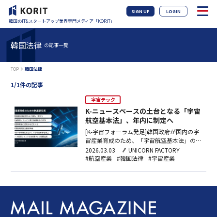
SIGN UP
LOGIN
韓国のIT&スタートアップ業界専門メディア「KORIT」
韓国法律
の記事一覧
TOP
韓国法律
1/1件の記事
宇宙テック
K-ニュースペースの土台となる「宇宙
航空基本法」、年内に制定へ
[K-宇宙フォーラム発足]韓国政府が国内の宇
宙産業育成のため、「宇宙航空基本法」の制
定に乗り出す。併せて、「航空宇宙産業開発
2026.03.03
UNICORN FACTORY
促進法」と「宇宙開発振興法」を統合し、新
#航空産業
#韓国法律
#宇宙産業
たに「宇宙航空産業振興法」（仮称）を作
る。民間が主導し、急速に変化する宇宙産業
を後押しするには、現行法と制度が現状に合
わないとの判断か…