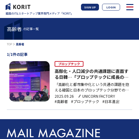
SIGN UP
LOGIN
韓国のIT&スタートアップ業界専門メディア「KORIT」
高齢者
の記事一覧
TOP
高齢者
1/1件の記事
プロップテック
高齢化・人口減少の共通課題に直面す
る日韓…「プロップテックに成長の可
能性」
「高齢化と都市集中化という共通の課題を抱
える韓国と日本のプロップテック分野での協
力は、単純な技術共有にとどまらず、両国の
2025.09.26
UNICORN FACTORY
強みと革新力を組み合わせることで、新しい
#高齢者
#プロップテック
#日本進出
価値を生み出せる点に大きな意義がある。」
HomesCompany（ホームズカンパニー）の
イ・テヒョン代表は、22日に開かれた
「2025日韓…