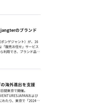
angterのブランド
r（ポンゲジャント）が、16
な「販売お任せ」サービス
ら利用でき、ブランド品・
りたい物の写真を登録…
ップの海外進出を支援
から3日間東京で開催。
ENTURESJAPANおよび
わたり、東京で「2024L-