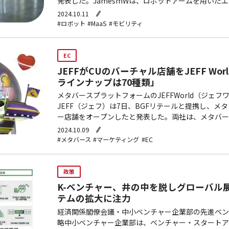
発表した。JamesmWは、ロボットアームを用いた
しており、エレベーターや自動ドアなど、既存の建物
2024.10.11
#ロボット
#MaaS
#モビリティ
EC
JEFFがCUのバーチャル店舗をJEFF Wo
ラインナップは70種類」
メタバースプラットフォームのJEFFWorld（ジェ
JEFF（ジェフ）は7日、BGFリテールと提携し、メ
ー店舗をオープンしたと発表した。両社は、メタバー
を融合し、差別化された消費体験を提供するため、JEFF
2024.10.09
#メタバース
#マーケティング
#EC
政策
K-ベンチャー、井の中を脱しグローバル
テムの拡大に注力
経済関係閣僚会議・中小ベンチャー企業部の先進ベン
略中小ベンチャー企業部は、ベンチャー・スタートア