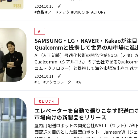
関連する売上も先月より2倍以上増加した。製品の拡
2024.10.16
ュ…
#食品
#フードテック
#UNICORNFACTORY
AI
SAMSUNG・LG・NAVER・Kakaoが注
Qualcommと提携して世界のAI市場に進
AI（人工知能）最適化技術の開発企業Nota（ノタ）
Qualcomm（クアルコム）の子会社であるQualcommT
コムテクノロジー）と提携して海外市場進出を加速する
設立されたNotaは、CPU（中央処理装置）、GPU
2024.10.11
#ICT
#アクセラレータ―
#AI
モビリティ
エレベーターを自動で乗りこなす配送ロボ
市場向けの新製品をリリース
屋内用配送ロボットの開発会社WATT（ワット）が9
面配送を目的とした新型ロボット「JamesmW（ジ