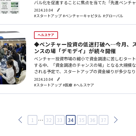
バル化を促進することに焦点を当てた「先進ベンチャ
発表した。韓国のベンチャー投資市場はこれまで一定
2024.10.04
近ではOp…
#スタートアップ
#ベンチャーキャピタル
#グローバル
ヘルスケア
◆ベンチャー投資の低迷打破へ…今月、
ンスの場「デモデイ」が続々開催
ベンチャー投資市場の縮小で資金調達に苦しむタート
する中、「資金調達のチャンスの場」となる大規模な
される予定で、スタートアップの資金繰りが多少なり
が寄せられている。2日、ベンチャー・スタートアッ
2024.10.04
表的なアク…
#スタートアップ
#医療
#ヘルスケア
…
1
32
33
34
35
36
37