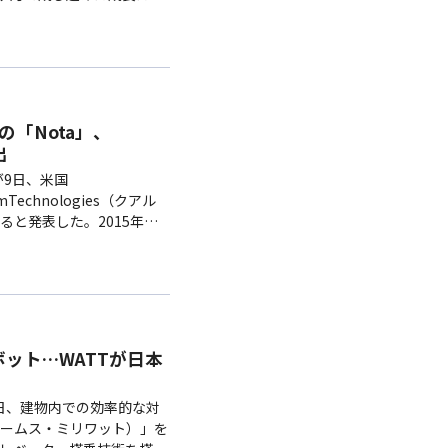
大だけでなく、秋夕（チ
目の「Nota」、
出
が9日、米国
echnologies（クアル
と発表した。2015年に
（グラフィック…
ット…WATTが日本
日、建物内での効率的な対
ェームス・ミリワット）」を