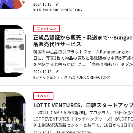
業の流れを変えるための一手だ。キム・ボ…
2024.10.18
#LLM
#AI
#UNICORNFACTORY
ファッション
正規品認証から販売・発送まで…Bungae j
品販売代行サービス
韓国の中古品取引プラットフォームBungaejangte
日に、写真3枚で物品の買取と委託販売の申請が可能
を開始すると明らかにした。「商品見積もり」タブか
ストリート・デジタル機器カテゴリーの商品の内、売
2024.10.18
#ファッションテック
#EC
#UNICORNFACTORY
イベント
LOTTE VENTURES、日韓スタートア
「2024L-CAMPJAPAN第2期」プログラム、16日
LOTTEVENTURES（ロッテベンチャーズ）がLOTTEV
釜山創造経済革新センターと共同で、16日から3日間に
CAMPJAPAN第2期」プ…
2024.10.18
UNICORN FACTORY