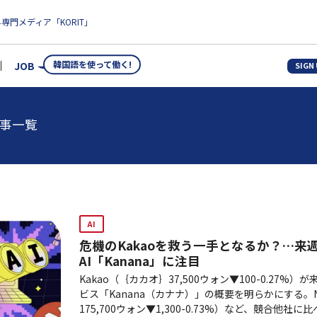
専門メディア「KORIT」
韓国語を使って働く!
JOB
SIGN
事一覧
AI
危機のKakaoを救う一手となるか？…来
AI「Kanana」に注目
Kakao（｛カカオ｝37,500ウォン▼100-0.27%
ビス「Kanana（カナナ）」の概要を明らかにする。
175,700ウォン▼1,300-0.73%）など、競合他社