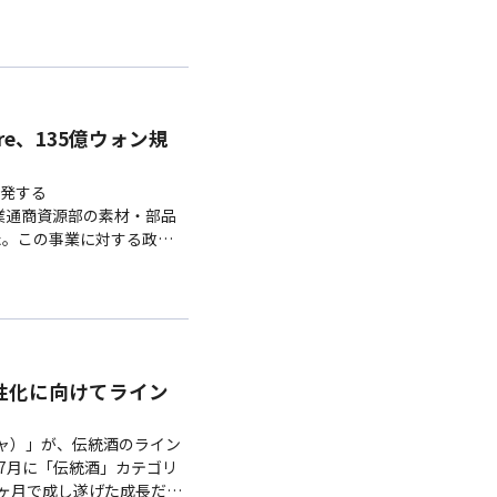
are、135億ウォン規
発する
、産業通商資源部の素材・部品
た。この事業に対する政府
8,000万円）に達する。今
活性化に向けてライン
ヒャ）」が、伝統酒のライン
。7月に「伝統酒」カテゴリ
2ヶ月で成し遂げた成長だ。