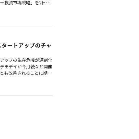
ー投資市場戦略」を2日に
の成長を見せてきたが、最
スタートアップのチャ
アップの生存危機が深刻化
デモデイが今月続々と開催
とも改善されることに期待
プ業界によると、韓国の代