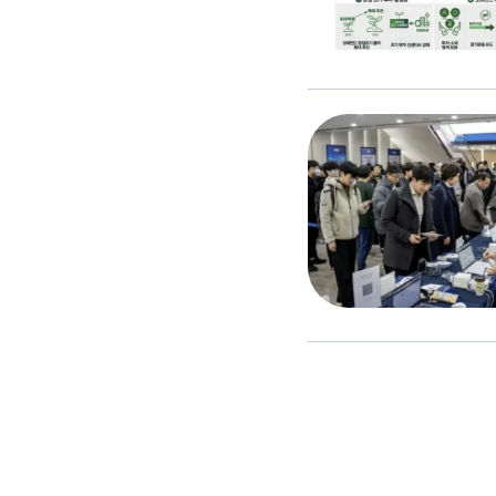
投
稿
の
ペ