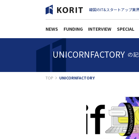
韓国のIT&スタートアップ業界
NEWS
FUNDING
INTERVIEW
SPECIAL
UNICORNFACTORY
の記
TOP
UNICORNFACTORY