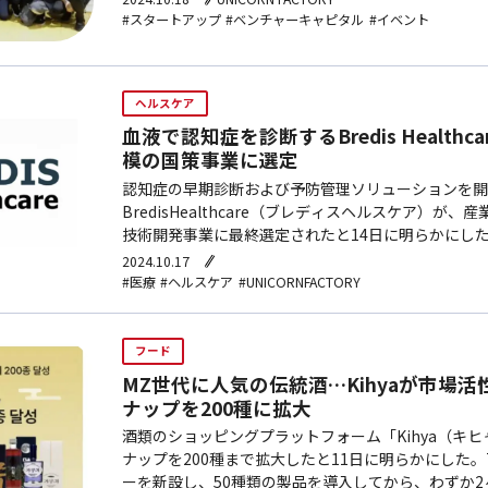
#スタートアップ
#ベンチャーキャピタル
#イベント
ヘルスケア
血液で認知症を診断するBredis Healthc
模の国策事業に選定
認知症の早期診断および予防管理ソリューションを開
BredisHealthcare（ブレディスヘルスケア）が
技術開発事業に最終選定されたと14日に明らかにし
の支援金の規模は、5年間で総額135億ウォン（約14億
2024.10.17
回…
#医療
#ヘルスケア
#UNICORNFACTORY
フード
MZ世代に人気の伝統酒…Kihyaが市場
ナップを200種に拡大
酒類のショッピングプラットフォーム「Kihya（キ
ナップを200種まで拡大したと11日に明らかにした
ーを新設し、50種類の製品を導入してから、わずか