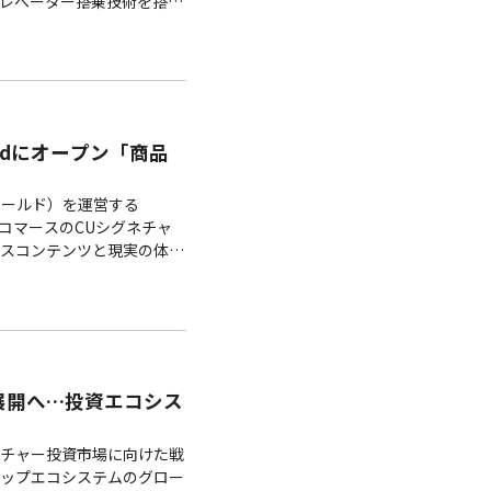
エレベーター搭乗技術を搭載
のインフラを改修する…
rldにオープン「商品
フワールド）を運営する
タコマースのCUシグネチャ
スコンテンツと現実の体験
WorldにCU…
展開へ…投資エコシス
チャー投資市場に向けた戦
ップエコシステムのグロー