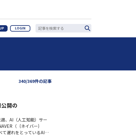
 UP
LOGIN
340/369件の記事
週公開の
）が来週、AI（人工知能）サー
NAVER（｛ネイバー｝
に比べて遅れをとっているAI事