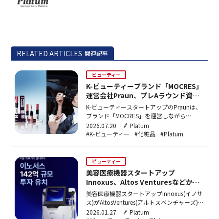
RELATED ARTICLES
関連記事
ビューティー
K-ビューティーブランド「MOCRES」
運営会社Praun、プレAラウンド資金
調達
K-ビューティースタートアップのPraunは、
ブランド「MOCRES」を運営しながら
Mark&CompanyとSolidonePartnersからプ
2026.07.20
Platum
レA資金調達を完了。ケアとカラーを融合し
#K-ビューティー
#化粧品
#Platum
たリップ製品8種を主力に、リピート購入型
のタイムレスビューティーブランドを目指
す。
ビューティー
美容医療機器スタートアップ
Innoxus、Altos Venturesなどから
142億ウォン(約153億円)資金調達
美容医療機器スタートアップInnoxus(イノサ
ス)がAltosVentures(アルトスベンチャーズ)な
どから142億ウォン(約153億円)規模のシリ
2026.01.27
Platum