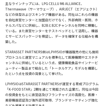
主なラインナップには、LPG CELLU M6 ALLIANCE、
Thermawave（サーマウェーブ）、AIRJECT（エアジェクト）
などの体型およびスキンケア機器がある。同社はこれらの機器
を自社直営センターと加盟店だけでなく、外部病院・医院、ホ
テルスパなどに供給し、B2BとB2Cチャンネルを同時に稼働し
ている。また直営センターをテストベッドとして活用し、機器
とサービスパッケージを検証し、データを確保する仕組みを構
築した。
STARASSET PARTNERS側はLPHYSIOが機器販売の他にも施術
プロトコルと運営マニュアルを標準化して医療機関やエステチ
ャンネルに供給しているという点、健康機能食品やインナービ
ューティー製品まで結合した「トータルケア」モデルを構築し
たという点を投資の背景として挙げた。
LPHYSIOはSTARASSET PARTNERSが運営する育成プログラム
「K-FOOD STAR」2期を通じて発掘された企業だ。同社は今回
の投資金をもとに直営店及びフランチャイズの高度化、医療・
美容機器認証及び海外認可取得、ブランドマーケティング強化
などを推進する計画である。