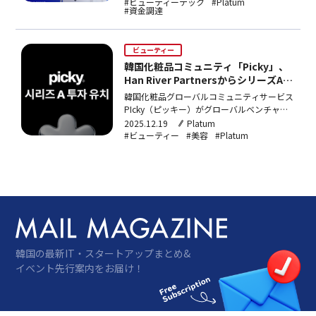
ーズA資金調達を行った。投資金の一部はシ
#ビューティーテック
#Platum
#資金調達
ード段階でInnoxusを発掘した投資会社であ
るTAILVentures(テイルベンチャーズ)の旧株
売…
ビューティー
韓国化粧品コミュニティ「Picky」、
Han River PartnersからシリーズA資
金調達
韓国化粧品グローバルコミュニティサービス
PIcky（ピッキー）がグローバルベンチャー
キャピタルHanRiverPartners（ハンリバーパ
2025.12.19
Platum
ートナーズ）からシリーズA資金調達を完了
#ビューティー
#美容
#Platum
したと18日発表した。投資額は非公開とな
っている。Pickyは
NorthernLightVentureCap…
韓国の最新IT・スタートアップまとめ&
イベント先行案内をお届け！