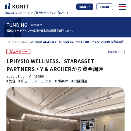
SIGN UP
LOGIN
韓国のIT&スタートアップ業界専門メディア「KORIT」
FUNDING
資金調達
韓国スタートアップの最新の資金調達情報を配信します。
TOP
FUNDING
LPHYSIO WELLNESS、STARASSET PARTNERS・Y & ARCHERから資金調達
ビューティー
BookMark
LPHYSIO WELLNESS、STARASSET
PARTNERS・Y & ARCHERから資金調達
2026.01.09
Platum
#美容
#ビューティーテック
#Platum
#資金調達