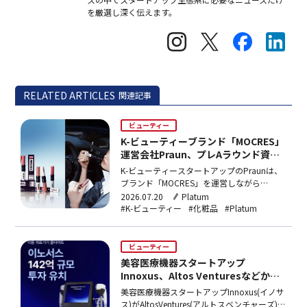
を厳選し深く伝えます。
RELATED ARTICLES
関連記事
ビューティー
K-ビューティーブランド「MOCRES」
運営会社Praun、プレAラウンド資金
調達
K-ビューティースタートアップのPraunは、
ブランド「MOCRES」を運営しながら
Mark&CompanyとSolidonePartnersからプ
2026.07.20
Platum
レA資金調達を完了。ケアとカラーを融合し
#K-ビューティー
#化粧品
#Platum
たリップ製品8種を主力に、リピート購入型
のタイムレスビューティーブランドを目指
す。
ビューティー
美容医療機器スタートアップ
Innoxus、Altos Venturesなどから
142億ウォン(約153億円)資金調達
美容医療機器スタートアップInnoxus(イノサ
ス)がAltosVentures(アルトスベンチャーズ)な