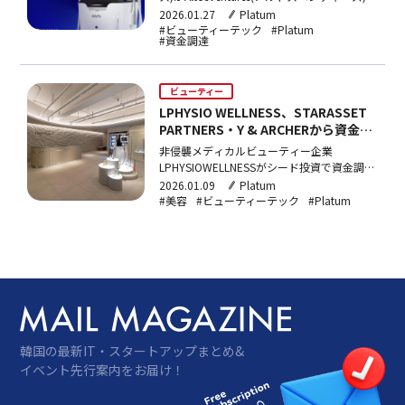
どから142億ウォン(約153億円)規模のシリ
2026.01.27
Platum
ーズA資金調達を行った。投資金の一部はシ
#ビューティーテック
#Platum
#資金調達
ード段階でInnoxusを発掘した投資会社であ
るTAILVentures(テイルベンチャーズ)の旧株
売…
ビューティー
LPHYSIO WELLNESS、STARASSET
PARTNERS・Y & ARCHERから資金調
達
非侵襲メディカルビューティー企業
LPHYSIOWELLNESSがシード投資で資金調達
を行い、事業拡大に乗り出す。
2026.01.09
Platum
LPHYSIOWELLNESS（以下LPHYSIO）が
#美容
#ビューティーテック
#Platum
STARASSETPARTNERS（スターアセットパ
ートナーズ）とY&ARCHER（ワイアンアー
チャー）が共同運用…
韓国の最新IT・スタートアップまとめ&
イベント先行案内をお届け！