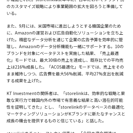
のカスタマイズ戦略により事業範囲の拡大を図ろうと準備して
いる。
また、9月には、米国市場に進出しようとする韓国企業のため
に、Amazonの運営および広告自動化ソリューションを立ち上
げた。精密なデータ分析を通じて企業の広告予算を効率的に管
理し、Amazonのデータ分析機能も一緒にサポートする。10の
ブランドを対象にベータテストを実施した結果、「売上最適
化」モードでは、最大30倍の売上を達成し、既存比での平均売
上は216%成長した。「ACOS最適化」モードでは、売上をその
まま維持しつつ、広告費を最大56%削減、平均27%支出を削減
する成果を上げた。
KT Investmentの関係者は、「storelinkは、効率的な戦略と果
敢な実行力で韓国内外の市場で有意義な結果と高い潜在的可能
性を証明してきた」とし、「storelinkのデータベースの最適化
マーケティングソリューションがKブランドに新たなチャンスと
成長の機会を提供するものと信じている」と話した。