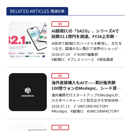
RELATED ARTICLES
関連記事
EC
AI越境ECの「SAZO」、シリーズAで
総額32.1億円を調達。FY26上半期で
月間取引額約7倍に成長
AI技術で越境ECのハードルを解消し、文化を
つなぎ、国境のない取引で世界のショッピン
グのあり方を変える株式会社SAZO（本社：
2026.07.24
KORIT編集部
名古屋市昭和区、代表取締役：ギルマロ、以
#越境EC
#プレスリリース
#資金調達
下「SAZO」）は、日本郵政キャピタル株式
会社、鈴与株式会社、PARTNERSFUND2号投
資事業有限責任組合、NAVERCo…
EC
海外直接購入もAIで——累計販売額
100億ウォンのModepic、シード資金
調達
海外購買代行スタートアップのModepicが、
カカオベンチャーズと梨花女子大学技術持株
会社からシード投資を調達。AIエージェント
2026.07.13
UNICORN FACTORY
で通関書類生成から配送追跡まで全自動化
#Modepic
#越境EC
#UNICORNFACTORY
し、4名の運営人員で累計販売額100億ウォ
ンを達成した。
EC