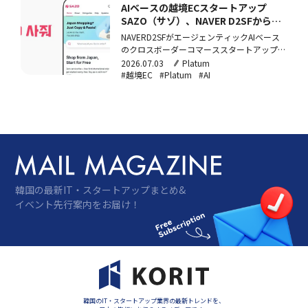
AIベースの越境ECスタートアップ
SAZO（サゾ）、NAVER D2SFから投
資を獲得
NAVERD2SFがエージェンティックAIベース
のクロスボーダーコマーススタートアップ
SAZO（サゾ）に新規投資を実施。SAZOは
2026.07.03
Platum
配送料・関税予測から翻訳・決済・通関まで
#越境EC
#Platum
#AI
をAIエージェントが自動処理するインフラを
開発しており、直近6か月で月間取引額が約
7倍に増加。メルカリ、楽天、번개장터など
とパートナーシップを締結し、韓国・米国・
日本でサービスを展開している。
韓国の最新IT・スタートアップまとめ&
イベント先行案内をお届け！
韓国のIT・スタートアップ業界の最新トレンドを、