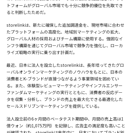
トフォームがグローバル市場でも十分に競争的優位を先取でき
ると判断したためだ。
storelinkは、新たに確保した追加調達金を、現地市場に合わせ
たプラットフォームの高度化、地域別マーケティングの拡大、
グローバル人材の採用およびチーム構築に使用する。強固なイ
ンフラ構築を通じてグローバル市場で競争力を強化し、ローカ
ライズ戦略の実行に乗り出す計画だ。
最近、日本に法人を設立したstorelinkは、長年培ってきたグロ
ーバルオンラインマーケティングのノウハウをもとに、日本の
消費者とK-ブランドが直接つながるよう事業領域を固めてい
る。また、体験型レビューマーケティングやインフルエンサー
ファンダムマーケティングの実行とともに、消費者の反応デー
タを収集・分析し、ブランドの売上を最大化できる最適化した
セールスドリブンマーケティングを提供している。
法人設立前の6ヶ月間のベータテスト期間中、月間の売上高は1
億ウォン（約1,075万円）を記録し、広告主の満足度も高いこと
が確認された。storelinkは来年中に、日本においてブランド別