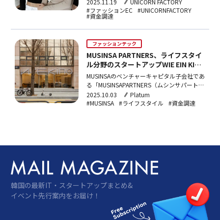
「kyndof（キンドフ）」が17日、シードラ
2025.11.19
UNICORN FACTORY
ウンドで26億ウォン（約2億7,000万円）規
#ファッションEC
#UNICORNFACTORY
#資金調達
模の資金調達に成功したと発表した。今回の
投資はBluepointPartners（ブルーポイント
パートナーズ）が主導し、Murex…
ファッションテック
MUSINSA PARTNERS、ライフスタイ
ル分野のスタートアップWIE EIN KINO
に戦略的投資
MUSINSAのベンチャーキャピタル子会社であ
る「MUSINSAPARTNERS（ムシンサパートナ
ーズ）」が、ホーム・家具専門ブランド
2025.10.03
Platum
「WEKINO（ウィキノ）」で知られるデザイ
#MUSINSA
#ライフスタイル
#資金調達
ン・ライフスタイル分野のスタートアップ
WIEEINKINO（ヴィアインキノ）に戦略的投
資を実施した。投資額やラウンド…
韓国の最新IT・スタートアップまとめ&
イベント先行案内をお届け！