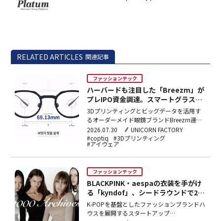
RELATED ARTICLES
関連記事
ファッションテック
ハーバードも注目した「Breezm」が
プレIPO資金調達。スマートグラス開
発も視野
3Dプリンティングとビッグデータを活用す
るオーダーメイド眼鏡ブランドBreezm運営
のcoptiqが、セブンブリッジPEから100億ウ
2026.07.30
UNICORN FACTORY
ォン（約11億円）のプレIPOを調達。累計調
#coptiq
#3Dプリンティング
#アイウェア
達額は290億ウォン（約32億円）に達し、国
内外の店舗拡大とスマートグラス開発に充て
る。
ファッションテック
BLACKPINK・aespaの衣装を手がけ
る「kyndof」、シードラウンドで26
億ウォンの資金調達に成功
K-POPを基盤としたファッションブランドハ
ウスを展開するスタートアップ