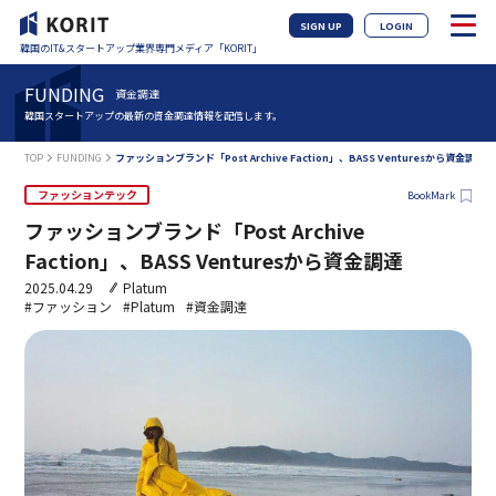
SIGN UP
LOGIN
韓国のIT&スタートアップ業界専門メディア「KORIT」
FUNDING
資金調達
韓国スタートアップの最新の資金調達情報を配信します。
TOP
FUNDING
ファッションブランド「Post Archive Faction」、BASS Venturesから資金調達
ファッションテック
BookMark
ファッションブランド「Post Archive
Faction」、BASS Venturesから資金調達
2025.04.29
Platum
#ファッション
#Platum
#資金調達