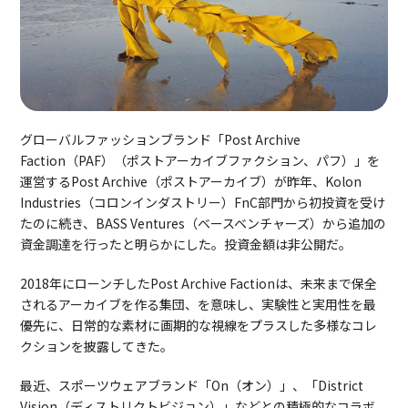
グローバルファッションブランド「Post Archive
Faction（PAF）（ポストアーカイブファクション、パフ）」を
運営するPost Archive（ポストアーカイブ）が昨年、Kolon
Industries（コロンインダストリー）FnC部門から初投資を受け
たのに続き、BASS Ventures（ベースベンチャーズ）から追加の
資金調達を行ったと明らかにした。投資金額は非公開だ。
2018年にローンチしたPost Archive Factionは、未来まで保全
されるアーカイブを作る集団、を意味し、実験性と実用性を最
優先に、日常的な素材に画期的な視線をプラスした多様なコレ
クションを披露してきた。
最近、スポーツウェアブランド「On（オン）」、「District
Vision（ディストリクトビジョン）」などとの積極的なコラボ