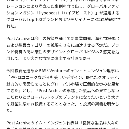
レーションにより際立った事例を作り出し、グローバルファッ
ションマガジン「Hypebeast（ハイプビースト）」が選定する
グローバルTop 100ブランドおよびデザイナーに3年連続選定さ
れた。
Post Archiveは今回の投資を通じて新事業開発、海外市場進出
および製品カテゴリーの拡張をさらに加速させる予定だ。ブラ
ンド特有の高い感性のデザインとグローバルビジネス感覚を活
用して、より大きな市場に進出する計画である。
今回投資を進めたBASS Venturesのヤン・ヒョンジュン理事は
「PAFはユニークながらも美しいデザイン、優れたクオリティ、
魅力的な商品性をもとにグローバル市場で圧倒的な歩みを見せ
てきた」とし、「Post Archiveの卓越した製品への果てしない
こだわりとグローバルトップのブランドになりたいという大き
な野望に惹かれ投資することとなった」と投資の契機を明かし
た。
Post Archiveのイム・ドンジュン代表は「良質な製品は人々の