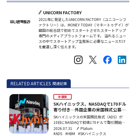
UNICORN FACTORY
2021年に発足したUNICORN FACTORY（ユニコーンフ
ァクトリー）は、MONEY TODAY（マネートゥデイ）が
韓国の総合誌で初めてスタートさせたスタートアップ
専門のメディアプラットフォームです。 溢れるニュー
スの中でスタートアップ生態系に必要なニュースだけ
を厳選し深く伝えます。
RELATED ARTICLES
関連記事
半導体
SKハイニックス、NASDAQで170ドル
寄り付き…外国企業の米国株式公募と
して過去最大規模
SKハイニックスの米国預託株式（ADS）が
10日にNASDAQで初値170ドルで取引開始。
調達規模265億ドルは外国発行体による米国
2026.07.31
Platum
株式公募として過去最大。HBM市場シェア
#ADS
#HBM
#SKハイニックス