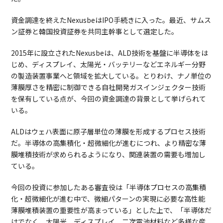
資金調達を終えたNexusbeはIPO手続きに入った。最近、サムス
ン証券と韓国投資証券を共同主幹事として選定した。
2015年に設立されたNexusbeは、ALD技術を基盤に半導体をは
じめ、ディスプレイ、太陽光・バッテリーなどエネルギー分野
の製造装置事業へと領域を拡大している。とりわけ、ナノ単位の
薄膜厚さを精密に制御できる自社開発ガスインジェクター技術
を保有している点が、今回の資金調達の背景として挙げられて
いる。
ALDはウェハ表面に原子層単位の薄膜を形成するプロセス技術
だ。半導体の高集積化・超微細化が進むにつれ、より精密な薄
膜堆積技術が求められるようになり、関連装置の需要も増加し
ている。
今回の投資に参加したある審査役は「半導体プロセスの高集積
化・超微細化が進む中で、微細パターンの実現に必要な高性能
薄膜堆積装置の重要性が高まっている」とした上で、「半導体だ
けでなく、太陽光、ディスプレイ、二次電池材料など多様な産