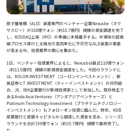
原子層堆積（ALD）装置専門のベンチャー企業Nexusbe（ネク
サスビー）が150億ウォン（約15.7億円）規模の資金調達を完了
し、KOSDAQ上場（IPO）の準備に本格着手する。半導体の超微
細プロセス移行と太陽光の高効率化に不可欠なALD装置の需要
が高まる中、投資業界の関心を集めた。
1日、ベンチャー投資業界によると、Nexusbは最近110億ウォン
（約11.5億円）規模の新規資金調達をした。今回のラウンドに
は、KOLON INVESTMENT（コーロンインベストメント）、新
英証券とT INVESTMENT（ティーインベストメント）の共同組
合、JX、IBK企業銀行が新規投資家として参加した。既存株主で
あるAnda Asia Ventures（アンダアジアベンチャーズ）と
Platinum Technology Investment（プラチナムテクノロジー
インベストメント）もフォローオン投資に臨んだ。昨年、KDB
産業銀行と産銀キャピタルから調達した資金を含め、シリーズC
ラウンドを合計150億ウォン（約15.7億円）規模で最終完了し
た。