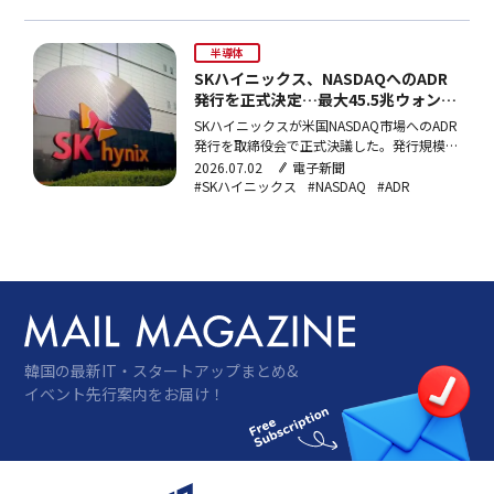
56.4%を誇る同社が、調達資金を龍仁・清州
の生産設備投資に充てる。
半導体
SKハイニックス、NASDAQへのADR
発行を正式決定…最大45.5兆ウォンを
調達へ
SKハイニックスが米国NASDAQ市場へのADR
発行を取締役会で正式決議した。発行規模は
最大1,779万株、約45兆4,534億ウォン（約4
2026.07.02
電子新聞
兆7,600億円）で、調達資金は龍仁半導体ク
#SKハイニックス
#NASDAQ
#ADR
ラスターのファブ建設や清州P&T7先端パッ
ケージングファブ、EUVスキャナー取得など
の設備投資に充当される。上場予定日は7月
10日（NASDAQ）、新株上場予定日は7月29
日。
韓国の最新IT・スタートアップまとめ&
イベント先行案内をお届け！