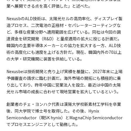
業へ展開できる点を高く評価した」と述べた。
NexusbのALD技術は、太陽光セルの高効率化、ディスプレイ製
造プロセス、二次電池の正極材・セパレーターコーティングな
ど、多様な産業分野へ適用範囲を広げている。同社は今回の調
達資金を研究開発（R&D）と量産適用の拡大に投じる計画だ。
韓国内の主要半導体メーカーとの協力を拡大する一方、ALD技
術の高度化にも速度を上げる方針だ。現在、韓国内外の70以上
の大学・研究機関に装置を供給している。
Nexusbeは技術開発と売り上げ実績を基盤に、2027年末に上場
予備審査の請求に臨む計画だ。海外市場の開拓にも積極的に乗
り出しており、昨年中国に営業法人を設立、最近は中国の太陽
光セル市場の成長に合わせて現地営業を拡大しているという。
創業者のチェ・ヨンハク代表は漢陽大学校新素材工学科を卒業
後、同大学院で博士号を取得した。その後、Hynix
Semiconductor（現SK hynix）とMagnaChip Semiconductor
でプロセスエンジニアとして勤務した。