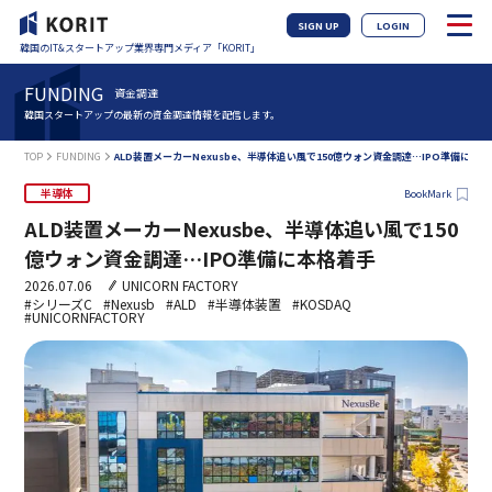
SIGN UP
LOGIN
韓国のIT&スタートアップ業界専門メディア「KORIT」
FUNDING
資金調達
韓国スタートアップの最新の資金調達情報を配信します。
TOP
FUNDING
ALD装置メーカーNexusbe、半導体追い風で150億ウォン資金調達…IPO準備に本
半導体
BookMark
ALD装置メーカーNexusbe、半導体追い風で150
億ウォン資金調達…IPO準備に本格着手
2026.07.06
UNICORN FACTORY
#シリーズC
#Nexusb
#ALD
#半導体装置
#KOSDAQ
#UNICORNFACTORY