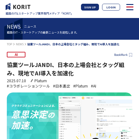
SIGN UP
LOGIN
韓国のIT&スタートアップ業界専門メディア「KORIT」
NEWS
ニュース
韓国のIT・スタートアップの最新ニュースを配信します。
TOP
NEWS
協業ツールJANDI、日本の上場会社とタッグ組み、現地でAI導入を加速化
AI
BookMark
協業ツールJANDI、日本の上場会社とタッグ組
み、現地でAI導入を加速化
2025.07.10
Platum
#コラボレーションツール
#日本進出
#Platum
#AI