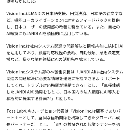
は明らかにした。
Vision Inc.はJANDIの日本語支援、円貨決済、日本語の絵文字な
ど、機能ローカライゼーションに対するフィードバックを提供
し、日本ユーザーの使用感の改善に務めている。また、自社の
AI転換にもJANDI AIを積極的に活用している。
Vision Inc.は社内システム関連の問題解決と情報共有にJANDI AI
を活用しており、顧客対応履歴の要約、自動分類、意思決定支
援など、様々な業務領域にAIの活用先を拡大している。
Vision Inc.システム部の林雅也次長は「JANDI AIは社内システム
関連の問題解決に必要な情報を迅速に把握できるようサポート
してくれ、トラブル対応時間が短縮できる」とし、「直接体感
したJANDI AIの効用をもとに、日本国内の法人顧客にAI導入を
積極的に提案する計画だ」と話した。
Toss Labのキム・デヒョン代表は「Vision Inc.は顧客でありパ
ートナーとして、堅固な信頼関係を構築してきたグローバル成
長パートナーだ」とし、「両社の検証された協業シナジーを通