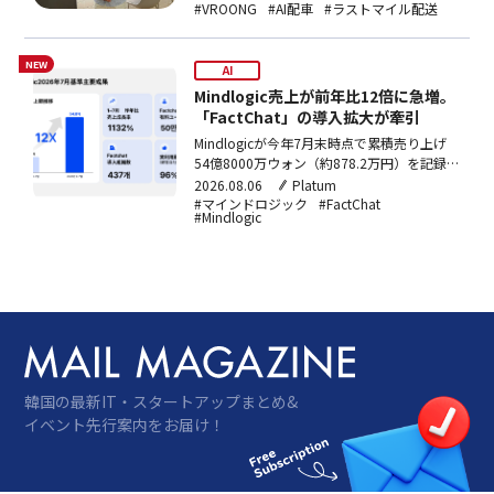
30%短縮の成果と、ラストマイルのサービス
#VROONG
#AI配車
#ラストマイル配送
化を目指すLaaS戦略について語った。
NEW
AI
Mindlogic売上が前年比12倍に急増。
「FactChat」の導入拡大が牽引
Mindlogicが今年7月末時点で累積売り上げ
54億8000万ウォン（約878.2万円）を記録
し、前年同期比1132%増となった。政府部
2026.08.06
Platum
省や大学を中心に生成AI導入が広がり、主力
#マインドロジック
#FactChat
#Mindlogic
製品「FactChat」の有料ユーザーは約50万
人に達している。
韓国の最新IT・スタートアップまとめ&
イベント先行案内をお届け！