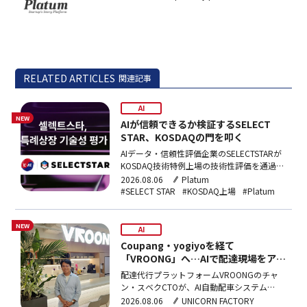
RELATED ARTICLES
関連記事
AI
NEW
AIが信頼できるか検証するSELECT
STAR、KOSDAQの門を叩く
AIデータ・信頼性評価企業のSELECTSTARが
KOSDAQ技術特例上場の技術性評価を通過し
た。AI信頼性評価を核心事業とする韓国内企
2026.08.06
Platum
業として初の突破で、年内に上場予備審査を
#SELECT STAR
#KOSDAQ上場
#Platum
申請する計画だ。
NEW
AI
Coupang・yogiyoを経て
「VROONG」へ…AIで配達現場をアッ
プデート
配達代行プラットフォームVROONGのチャ
ン・スベクCTOが、AI自動配車システム
「VROONGプラス」による店舗到着時間
2026.08.06
UNICORN FACTORY