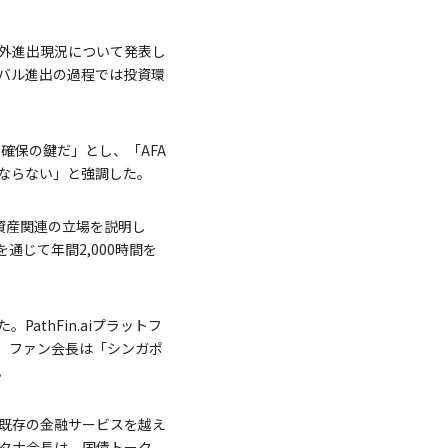
外進出現況について発表し
バル進出の過程では投資環
確保の鍵だ」とし、「AFA
ならない」と強調した。
ル資産関連の立場を説明し
通じて年間2,000時間を
thFin.aiプラットフ
た。ファン会長は「シンガポ
。
既存の金融サービスを越え
タナ会長は、国債トーク