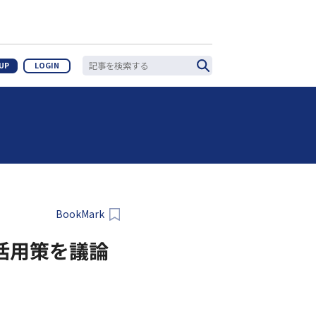
 UP
LOGIN
BookMark
活用策を議論