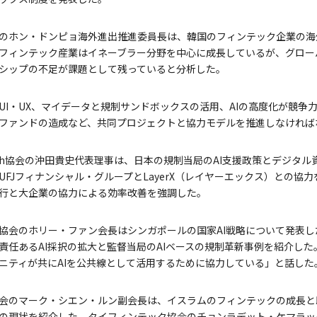
のホン・ドンピョ海外進出推進委員長は、韓国のフィンテック企業の海
フィンテック産業はイネーブラー分野を中心に成長しているが、グロー
シップの不足が課題として残っていると分析した。
UI・UX、マイデータと規制サンドボックスの活用、AIの高度化が競争力
ファンドの造成など、共同プロジェクトと協力モデルを推進しなければ
ech協会の沖田貴史代表理事は、日本の規制当局のAI支援政策とデジタ
FJフィナンシャル・グループとLayerX（レイヤーエックス）との協力を
行と大企業の協力による効率改善を強調した。
会のホリー・ファン会長はシンガポールの国家AI戦略について発表した。Pa
責任あるAI採択の拡大と監督当局のAIベースの規制革新事例を紹介し
ニティが共にAIを公共線として活用するために協力している」と話した
会のマーク・シエン・ルン副会長は、イスラムのフィンテックの成長と
の現状を紹介した。タイフィンテック協会のチョンラデット・ケマラッ