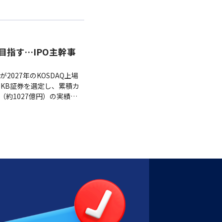
上場を目指す…IPO主幹事
が2027年のKOSDAQ上場
とKB証券を選定し、累積カ
（約1027億円）の実績を
インフラへの事業拡大を推進