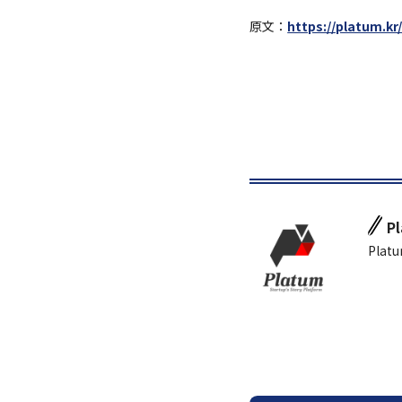
原文：
https://platum.kr
P
Platu