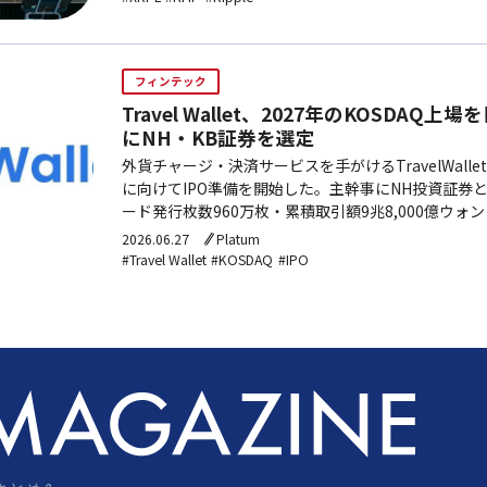
フィンテック
Travel Wallet、2027年のKOSDAQ
にNH・KB証券を選定
外貨チャージ・決済サービスを手がけるTravelWallet
に向けてIPO準備を開始した。主幹事にNH投資証券
ード発行枚数960万枚・累積取引額9兆8,000億ウォン
背景に、グローバルデジタルウォレットとB2B決済
2026.06.27
Platum
する。
#Travel Wallet
#KOSDAQ
#IPO