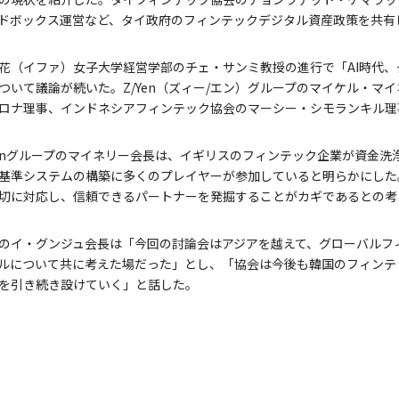
ドボックス運営など、タイ政府のフィンテックデジタル資産政策を共有
花（イファ）女子大学経営学部のチェ・サンミ教授の進行で「AI時代
ついて議論が続いた。Z/Yen（ズィー/エン）グループのマイケル・マ
ロナ理事、インドネシアフィンテック協会のマーシー・シモランキル理
Yenグループのマイネリー会長は、イギリスのフィンテック企業が資金洗
基準システムの構築に多くのプレイヤーが参加していると明らかにした
切に対応し、信頼できるパートナーを発掘することがカギであるとの考
のイ・グンジュ会長は「今回の討論会はアジアを越えて、グローバルフ
デルについて共に考えた場だった」とし、「協会は今後も韓国のフィン
を引き続き設けていく」と話した。