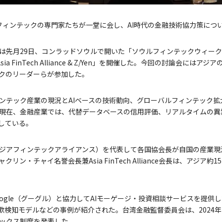
フィンテックの専門家たちが一堂に会し、AI時代の金融技術協力策につ
は先月29日、コンラッドソウルで開いた「ソウルフィンテックウィーク2
sia FinTech Alliance & Z/Yen」を開催した。今回の討論会に
クのリーダーらが参加した。
ンテック産業の現況とAIベースの技術動向、グローバルフィンテック拡
現在、金融産業では、代替データベースの信用評価、リアルタイムの異
大している。
lliance（アジアフィンテックアライアンス）を代表して各国協会長が自国の
リン・チャイ名誉会長兼Asia FinTech Alliance会長は、アジア約
Google（グーグル）と協力してAIモーゲージ・投資相談サービスを提
 AI詐欺検知モデルなどの事例が紹介された。台湾金融監督委員会は、2024
ックス制度を発表した。