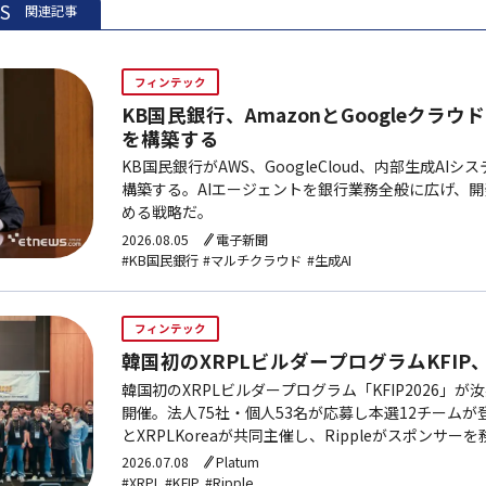
ES
関連記事
フィンテック
KB国民銀行、AmazonとGoogleクラウ
を構築する
KB国民銀行がAWS、GoogleCloud、内部生成AI
構築する。AIエージェントを銀行業務全般に広げ、
める戦略だ。
2026.08.05
電子新聞
#KB国民銀行
#マルチクラウド
#生成AI
フィンテック
韓国初のXRPLビルダープログラムKFIP、
韓国初のXRPLビルダープログラム「KFIP2026」が汝
開催。法人75社・個人53名が応募し本選12チームが登壇。
とXRPLKoreaが共同主催し、Rippleがスポンサー
2026.07.08
Platum
#XRPL
#KFIP
#Ripple