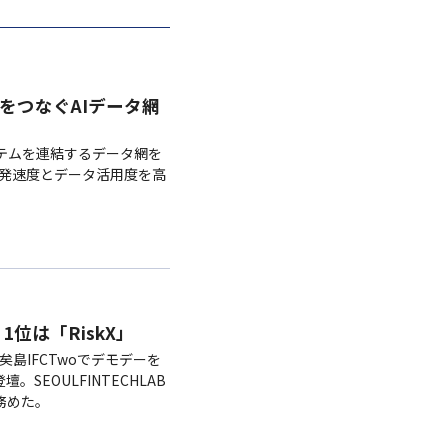
ドをつなぐAIデータ網
システムを連結するデータ網を
開発速度とデータ活用度を高
1位は「RiskX」
矣島IFCTwoでデモデーを
SEOULFINTECHLAB
を務めた。