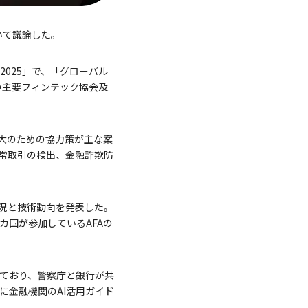
いて議論した。
025」で、「グローバル
はアジアの主要フィンテック協会及
大のための協力策が主な案
常取引の検出、金融詐欺防
産業現況と技術動向を発表した。
15カ国が参加しているAFAの
供しており、警察庁と銀行が共
年に金融機関のAI活用ガイド