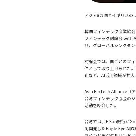
アジア8カ国とイギリスの
韓国フィンテック産業協会
フィンテック討論会 with A
び、グローバルシンクタン
討論会では、国ごとのフィ
件として取り上げられた。
止など、AI活用領域が拡
Asia FinTech A
台湾フィンテック協会のジャク
活動を紹介した。
台湾では、E.Sun銀行が
同開発したEagle Eye
ラインとデジタルサンドボ