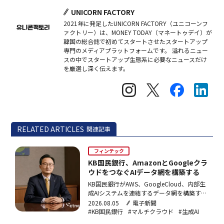
UNICORN FACTORY
2021年に発足したUNICORN FACTORY（ユニコーンフ
ァクトリー）は、MONEY TODAY（マネートゥデイ）が
韓国の総合誌で初めてスタートさせたスタートアップ
専門のメディアプラットフォームです。 溢れるニュー
スの中でスタートアップ生態系に必要なニュースだけ
を厳選し深く伝えます。
RELATED ARTICLES
関連記事
フィンテック
KB国民銀行、AmazonとGoogleクラ
ウドをつなぐAIデータ網を構築する
KB国民銀行がAWS、GoogleCloud、内部生
成AIシステムを連結するデータ網を構築す
る。AIエージェントを銀行業務全般に広げ、
2026.08.05
電子新聞
開発速度とデータ活用度を高める戦略だ。
#KB国民銀行
#マルチクラウド
#生成AI