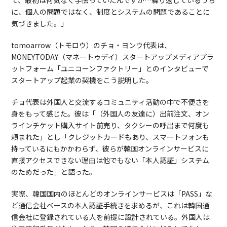
て、最初は何気なく手伝っていたんですが…繰り返しているうち
に、個人の問題ではなく、制度とシステムの問題であることに
気づきました。」
tomoarrow（トモロウ）のチョ・ヨンウ代表は、
MONEYTODAY（マネートゥデイ）スタートアップメディアプラ
ットフォーム「ユニコーンファクトリー」とのインタビューで
スタートアップ起業の契機をこう説明した。
チョ代表は外国人と交流するコミュニティ活動の中で不便さを
身をもって感じた。彼は「（外国人の友達に）出前注文、オン
ラインチケット購入サイト前売り、タクシーの呼出まで何度も
頼まれた」とし「クレジットカードもあり、スマートフォンも
持っているにもかかわらず、彼らが韓国オンラインサービスに
直接アクセスできない理由は他でもない「本人認証」システム
のためだった」と語った。
実際、韓国国内のほとんどのオンラインサービスは「PASS」な
ど通信会社ベースの本人認証手続きを求めるが、これは韓国通
信会社に登録されている人を前提に設計されている。外国人は