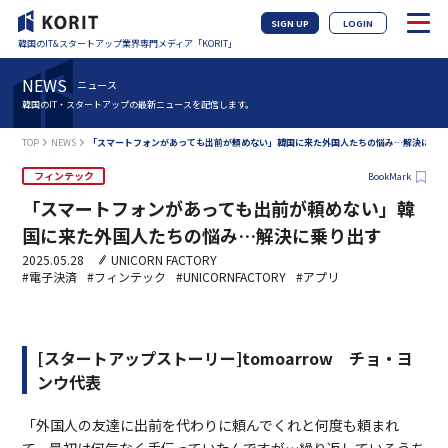
SIGN UP
LOGIN
韓国のIT&スタートアップ業界専門メディア「KORIT」
NEWS
ニュース
韓国のIT・スタートアップの最新ニュースを配信します。
TOP
NEWS
「スマートフォンがあっても出前が頼めない」韓国に来た外国人たちの悩み…解決に乗
フィンテック
BookMark
「スマートフォンがあっても出前が頼めない」韓
国に来た外国人たちの悩み…解決に乗り出す
2025.05.28
UNICORN FACTORY
#電子決済
#フィンテック
#UNICORNFACTORY
#アプリ
[スタートアップストーリー]tomoarrow
チョ・ヨ
ンウ代表
「外国人の友達に出前を代わりに頼んでくれと何度も頼まれ