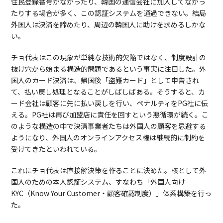
住民登録番号がなかったり、韓国の通信会社に加入してなかっ
たりする場合が多く、この認証システムを通過できない。結局
外国人は決済を諦めたり、周辺の韓国人に助けを求めるしかな
い。
チョ代表はこの現象が単純な技術的欠陥ではなく、制度設計の
抜け穴から始まる構造的問題であるという事実に注目した。外
国人のカード決済は、帰国後「盗難カード」として申告され
て、払い戻し処理となることがしばしばある。そうすると、カ
ード会社は顧客に先に払い戻しを行い、ペナルティをPG社に伝
える。PG社は再び加盟店に責任を回すという悪循環が続く。こ
のような構造の中で決済事業者たちは外国人の顧客を忌避する
ようになり、外国人のオンラインアクセス権は継続的に制約を
受けてきたといわれている。
これにチョ代表は直接解決策を作ることに決めた。核として外
国人のための本人認証システム、すなわち「外国人向け
KYC（Know Your Customer・顧客確認制度）」体系構築を行っ
た。