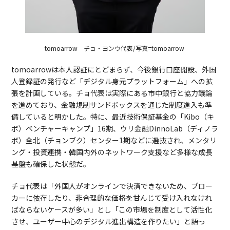
tomoarrow チョ・ヨンウ代表/写真=tomoarrow
tomoarrowは本人認証にとどまらず、今後銀行口座開設、外国
人登録証の発行など「デジタル身元プラットフォーム」への拡
張を計画している。チョ代表は実際にある市中銀行と協力議論
を進めており、金融規制サンドボックスを通じた制度進入も準
備していると明かした。特に、最近技術保証基金の「Kibo（キ
ボ）ベンチャーキャンプ」16期、ウリ金融DinnoLab（ディノラ
ボ）全北（チョンブク）センター1期などに選抜され、メンタリ
ング・投資連携・韓国内外のネットワーク支援など多様な成長
基盤も確保した状態だ。
チョ代表は「外国人がオンラインで決済できないため、ブロー
カーに依存したり、非合理的な価格を甘んじて受け入れなけれ
ばならないケースが多い」とし「この市場を制度として活性化
させ、ユーザー中心のデジタル進出構造を作りたい」と語っ