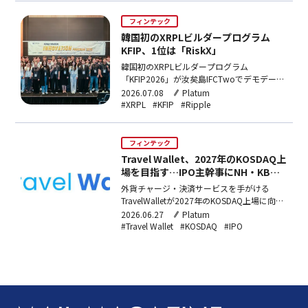
フィンテック
韓国初のXRPLビルダープログラム
KFIP、1位は「RiskX」
韓国初のXRPLビルダープログラム
「KFIP2026」が汝矣島IFCTwoでデモデーを
開催。法人75社・個人53名が応募し本選12
2026.07.08
Platum
チームが登壇。SEOULFINTECHLABと
#XRPL
#KFIP
#Ripple
XRPLKoreaが共同主催し、Rippleがスポンサ
ーを務めた。
フィンテック
Travel Wallet、2027年のKOSDAQ上
場を目指す…IPO主幹事にNH・KB証
券を選定
外貨チャージ・決済サービスを手がける
TravelWalletが2027年のKOSDAQ上場に向け
てIPO準備を開始した。主幹事にNH投資証券
2026.06.27
Platum
とKB証券を選定し、累積カード発行枚数960
#Travel Wallet
#KOSDAQ
#IPO
万枚・累積取引額9兆8,000億ウォン（約
1027億円）の実績を背景に、グローバルデ
ジタルウォレットとB2B決済インフラへの事
業拡大を推進する。