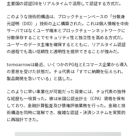
主要国の認証DBをリアルタイムで活用して認証する方式だ。
このような技術的構造は、ブロックチェーンベースの「分散身
元証明（DID）」技術の上に構築された。これは個人情報を中央
サーバではなくユーザ端末とブロックチェーンネットワークに
分散保存することでセキュリティ性と独立性を高める方式だ。
ユーザーのデータ主権を確保するとともに、リアルタイム認証
の過程でも高い信頼性と透明性を提供できることが強みだ。
tomoarrowは最近、いくつかのPG社とEコマース企業から導入
の意思を受けた状態だ。チョ代表は「すでに納期を伝えられ、
製品開発を急いでいる」と話した。
このように早い事業化が可能だった背景には、チョ代表の独特
な経歴も一役買った。彼は米国公認会計士（CPA）資格を保有
しており、金融計算監査及び債権評価業務を行った。金融と技
術構造を同時に理解でき、複雑な認証・決済システムを実質的
に再設計できた。