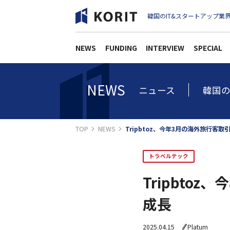
韓国のIT&スタートアップ業界
NEWS
FUNDING
INTERVIEW
SPECIAL
NEWS
ニュース
韓国の
TOP
NEWS
Tripbtoz、今年3月の海外旅行客
トラベルテック
Tripbto
成長
2025.04.15
Platum