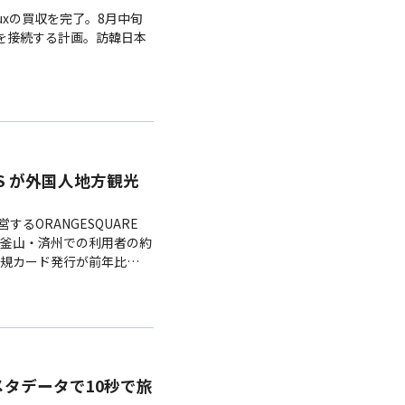
luxの買収を完了。8月中旬
設を接続する計画。訪韓日本
S が外国人地方観光
るORANGESQUARE
釜山・済州での利用者の約
新規カード発行が前年比
タデータで10秒で旅