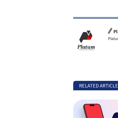
P
Platu
RELATED ARTICL