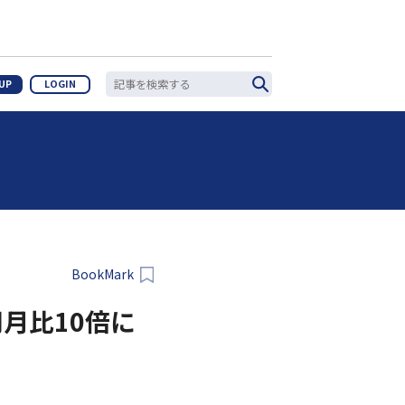
 UP
LOGIN
BookMark
同月比10倍に