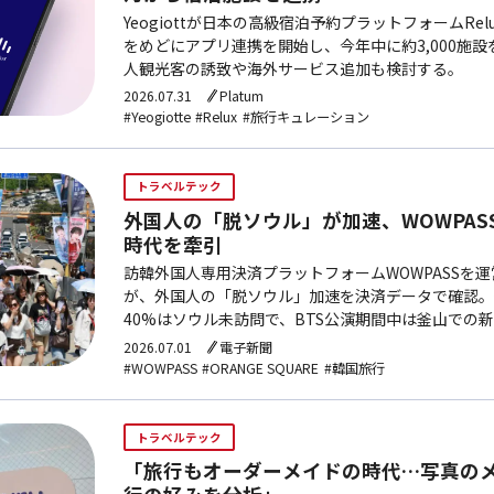
Yeogiottが日本の高級宿泊予約プラットフォームRe
をめどにアプリ連携を開始し、今年中に約3,000施
人観光客の誘致や海外サービス追加も検討する。
2026.07.31
Platum
#Yeogiotte
#Relux
#旅行キュレーション
トラベルテック
外国人の「脱ソウル」が加速、WOWPAS
時代を牽引
訪韓外国人専用決済プラットフォームWOWPASSを運営す
が、外国人の「脱ソウル」加速を決済データで確認。
40%はソウル未訪問で、BTS公演期間中は釜山での
78%増となった。
2026.07.01
電子新聞
#WOWPASS
#ORANGE SQUARE
#韓国旅行
トラベルテック
「旅行もオーダーメイドの時代…写真のメ