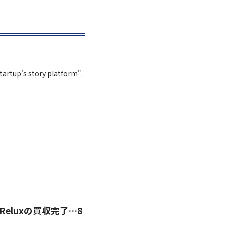
Startup's story platform".
Reluxの買収完了…8