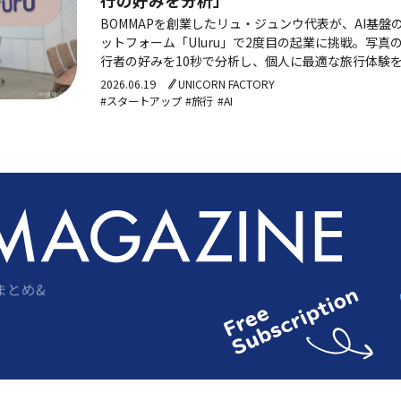
行の好みを分析」
BOMMAPを創業したリュ・ジュンウ代表が、AI基
ットフォーム「Uluru」で2度目の起業に挑戦。写
行者の好みを10秒で分析し、個人に最適な旅行体験
ットフォームを目指す。
2026.06.19
UNICORN FACTORY
#スタートアップ
#旅行
#AI
まとめ&