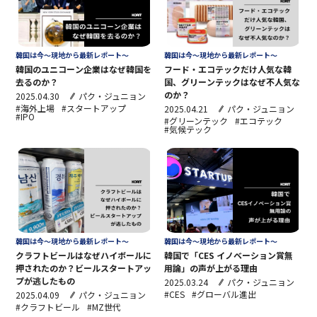
韓国は今～現地から最新レポート～
韓国は今～現地から最新レポート～
韓国のユニコーン企業はなぜ韓国を
フード・エコテックだけ人気な韓
去るのか？
国、グリーンテックはなぜ不人気な
のか？
2025.04.30
パク・ジュニョン
#海外上場
#スタートアップ
2025.04.21
パク・ジュニョン
#IPO
#グリーンテック
#エコテック
#気候テック
韓国は今～現地から最新レポート～
韓国は今～現地から最新レポート～
クラフトビールはなぜハイボールに
韓国で「CES イノベーション賞無
押されたのか？ビールスタートアッ
用論」の声が上がる理由
プが逃したもの
2025.03.24
パク・ジュニョン
#CES
#グローバル進出
2025.04.09
パク・ジュニョン
#クラフトビール
#MZ世代