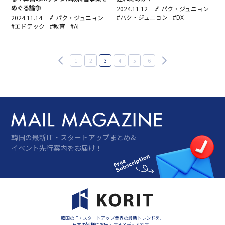
めぐる論争
2024.11.12
パク・ジュニョン
#パク・ジュニョン
#DX
2024.11.14
パク・ジュニョン
#エドテック
#教育
#AI
投
1
2
3
4
5
6
稿
の
ペ
ー
ジ
送
り
韓国の最新IT・スタートアップまとめ&
イベント先行案内をお届け！
韓国のIT・スタートアップ業界の最新トレンドを、
日本の皆様にお伝えするメディアです。