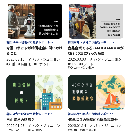
韓国は今～現地から最新レポート～
韓国は今～現地から最新レポート～
介護ロボットが韓国社会に問いかけ
食品企業であるSAMJIN AMOOKが
ること
CES 2025に行った理由
2025.03.10
パク・ジュニョン
2025.03.03
パク・ジュニョン
#介護
#高齢化
#ロボット
#CES
#Kフード
#グローバル進出
韓国は今～現地から最新レポート～
韓国は今～現地から最新レポート～
自由貿易の終焉？
45年ぶりの衝撃的な緊急戒厳令
2025.01.29
パク・ジュニョン
2025.01.14
パク・ジュニョン
#自由貿易
#世界情勢
#政策
#資金調達