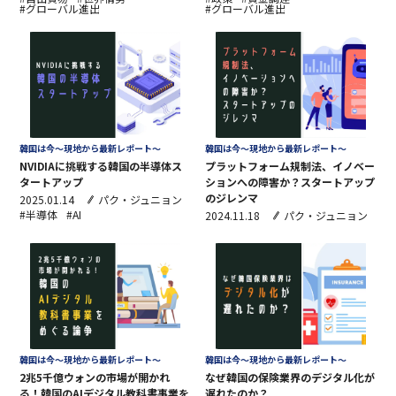
#グローバル進出
#グローバル進出
韓国は今～現地から最新レポート～
韓国は今～現地から最新レポート～
NVIDIAに挑戦する韓国の半導体ス
プラットフォーム規制法、イノベー
タートアップ
ションへの障害か？スタートアップ
のジレンマ
2025.01.14
パク・ジュニョン
#半導体
#AI
2024.11.18
パク・ジュニョン
韓国は今～現地から最新レポート～
韓国は今～現地から最新レポート～
2兆5千億ウォンの市場が開かれ
なぜ韓国の保険業界のデジタル化が
る！韓国のAIデジタル教科書事業を
遅れたのか？