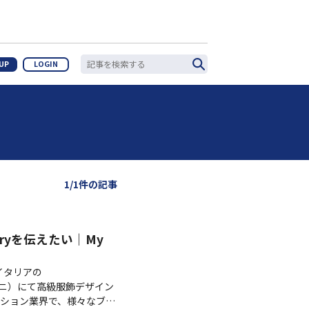
 UP
LOGIN
1/1件の記事
ryを伝えたい｜My
場イタリアの
ンゴーニ）にて高級服飾デザイン
ション業界で、様々なブラ