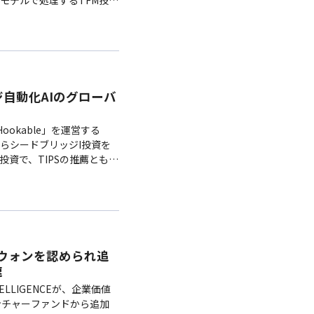
ジ自動化AIのグローバ
okable」を運営する
mentからシードブリッジI投資を
投資で、TIPSの推薦とも連
ローバル展開、R&D・人材
leは正式リリースから6ヶ
上成長率26%以上、有料顧
00億ウォンを認められ追
速
LLIGENCEが、企業価値
eベンチャーファンドから追加