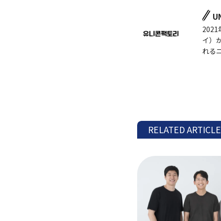
U
202
イ）
れる
RELATED ARTICL