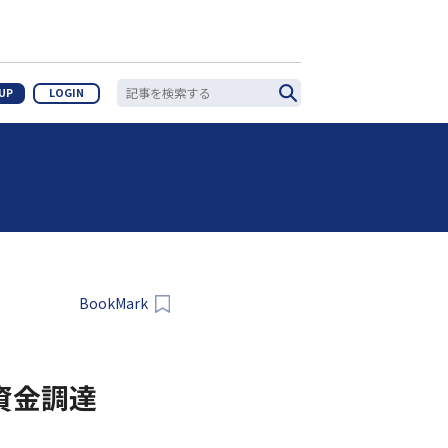
 UP
LOGIN
。
BookMark
の資金調達