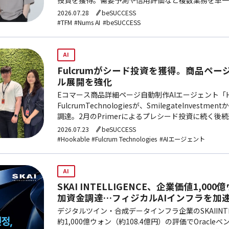
の開発加速とオンプレミス展開に充当する。
2026.07.28
beSUCCESS
#TFM
#Nums AI
#beSUCCESS
AI
Fulcrumがシード投資を獲得。商品ペー
ル展開を強化
Eコマース商品詳細ページ自動制作AIエージェント「Ho
FulcrumTechnologiesが、SmilegateInvest
調達。2月のPrimerによるプレシード投資に続く後続
動する。調達資金はAmazonA+コンテンツを含むグ
2026.07.23
beSUCCESS
採用、生成エンジン高度化に活用する予定。Hookab
#Hookable
#Fulcrum Technologies
#AIエージェント
月で累計登録企業1万3,000社を突破し、週次平均売
客のリテンション率98%超を記録している。
AI
SKAI INTELLIGENCE、企業価値1,0
加資金調達…フィジカルAIインフラを加
デジタルツイン・合成データインフラ企業のSKAIINTE
約1,000億ウォン（約108.4億円）の評価でOracl