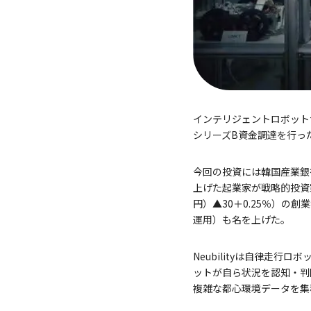
インテリジェントロボットサ
シリーズB資金調達を行った
今回の投資には韓国産業銀行と
上げた起業家が戦略的投資家
円）▲30＋0.25％）の
運用）も名を上げた。
Neubilityは自律走
ットが自ら状況を認知・判
複雑な都心環境データを集