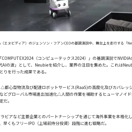
DIA（エヌビディア）のジェンソン・フアンCEOの基調演説中、舞台上を走行する「Neu
OMPUTEX2024（コンピューテックス2024）」の基調演説でNVID
AIの波」として、Neubieを紹介し、業界の注目を集めた。これはNeubil
とりを行った成果である。
投資金を△都心型物流及び配達ロボットサービス(RaaS)の高度化及びカバレ
などグローバル市場進出加速化△人間の作業を補助するヒューマノイド
定だ。
サウジアラビアなど主要企業とのパートナーシップを通じて海外事業を本格
、早くもフリーIPO（上場前持分投資）段階に進む戦略だ。