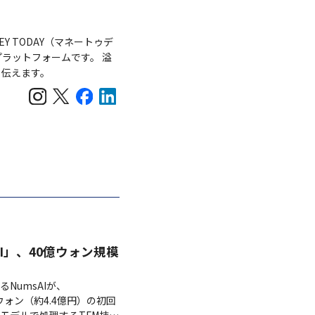
EY TODAY（マネートゥデ
ラットフォームです。 溢
く伝えます。
AI」、40億ウォン規模
NumsAIが、
0億ウォン（約4.4億円）の初回
モデルで処理するTFM技術