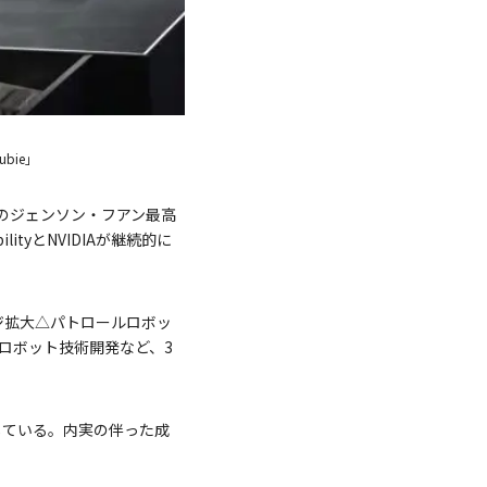
bie」
IAのジェンソン・フアン最高
ityとNVIDIAが継続的に
ッジ拡大△パトロールロボッ
ロボット技術開発など、3
化している。内実の伴った成