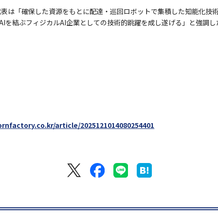
ンミン代表は「確保した資源をもとに配達・巡回ロボットで集積した知能化
AIを結ぶフィジカルAI企業としての技術的跳躍を成し遂げる」と強調し
rnfactory.co.kr/article/2025121014080254401