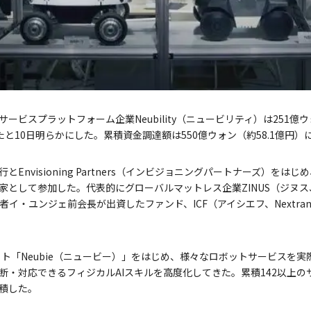
ービスプラットフォーム企業Neubility（ニュービリティ）は251億ウ
と10日明らかにした。累積資金調達額は550億ウォン（約58.1億円）
Envisioning Partners（インビジョニングパートナーズ）をは
として参加した。代表的にグローバルマットレス企業ZINUS（ジヌス、1
創業者イ・ユンジェ前会長が出資したファンド、ICF（アイシエフ、Nextr
行ロボット「Neubie（ニュービー）」をはじめ、様々なロボットサービス
断・対応できるフィジカルAIスキルを高度化してきた。累積142以上
積した。