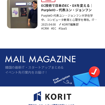
EC技術で日本のEC・DXを変える｜
PurpleIO – 代表ユン・ジョンフン
PurpleIO-代表ユン・ジョンフン大学在学
中、コンピュータ教育と心理学を専攻。IT技
術を活用して世界の問題を解決することに関
2025.04.08
KORIT編集部
心を持つ。PurpleIO入社以前は、個人信用評
#CRM
#EC
#SaaS
価会社に13年間勤務。個人信用評価モデル
（CSS）を活用して金融データに基づき信用
度を評価する業務に携わり、データ…
韓国の最新IT・スタートアップまとめ&
イベント先行案内をお届け！