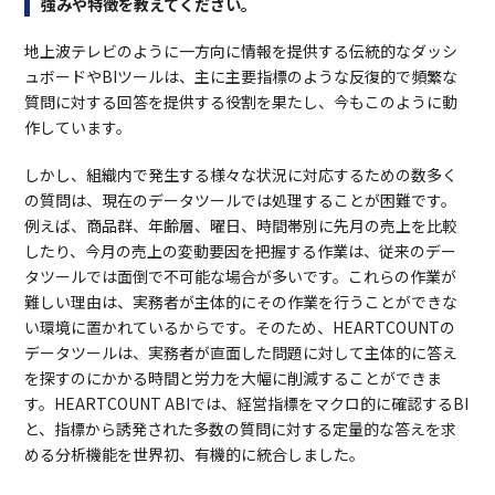
強みや特徴を教えてください。
地上波テレビのように一方向に情報を提供する伝統的なダッシ
ュボードやBIツールは、主に主要指標のような反復的で頻繁な
質問に対する回答を提供する役割を果たし、今もこのように動
作しています。
しかし、組織内で発生する様々な状況に対応するための数多く
の質問は、現在のデータツールでは処理することが困難です。
例えば、商品群、年齢層、曜日、時間帯別に先月の売上を比較
したり、今月の売上の変動要因を把握する作業は、従来のデー
タツールでは面倒で不可能な場合が多いです。これらの作業が
難しい理由は、実務者が主体的にその作業を行うことができな
い環境に置かれているからです。そのため、HEARTCOUNTの
データツールは、実務者が直面した問題に対して主体的に答え
を探すのにかかる時間と労力を大幅に削減することができま
す。HEARTCOUNT ABIでは、経営指標をマクロ的に確認するBI
と、指標から誘発された多数の質問に対する定量的な答えを求
める分析機能を世界初、有機的に統合しました。