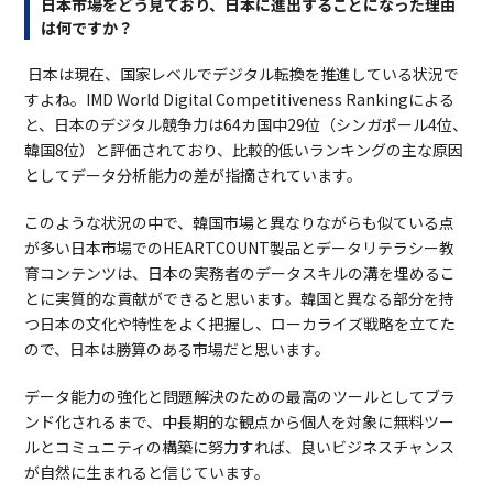
日本市場をどう見ており、日本に進出することになった理由
は何ですか？
日本は現在、国家レベルでデジタル転換を推進している状況で
すよね。IMD World Digital Competitiveness Rankingによる
と、日本のデジタル競争力は64カ国中29位（シンガポール4位、
韓国8位）と評価されており、比較的低いランキングの主な原因
としてデータ分析能力の差が指摘されています。
このような状況の中で、韓国市場と異なりながらも似ている点
が多い日本市場でのHEARTCOUNT製品とデータリテラシー教
育コンテンツは、日本の実務者のデータスキルの溝を埋めるこ
とに実質的な貢献ができると思います。韓国と異なる部分を持
つ日本の文化や特性をよく把握し、ローカライズ戦略を立てた
ので、日本は勝算のある市場だと思います。
データ能力の強化と問題解決のための最高のツールとしてブラ
ンド化されるまで、中長期的な観点から個人を対象に無料ツー
ルとコミュニティの構築に努力すれば、良いビジネスチャンス
が自然に生まれると信じています。