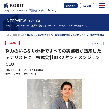
SIGN UP
LOGIN
韓国のIT&スタートアップ業界専門メディア「KORIT」
INTERVIEW
インタビュー
韓国のIT・スタートアップ業界で活躍するキーパーソンへのインタビュー記事です。
TOP
INTERVIEW
努力のいらない分析ですべての実務者が熟練したアナリストに｜株式会社IDK2 ヤン
SaaS
BookMark
努力のいらない分析ですべての実務者が熟練した
アナリストに｜株式会社IDK2 ヤン・スンジュン
CEO
2023.09.11
KORIT編集部
#オリジナル
#AI
#DX