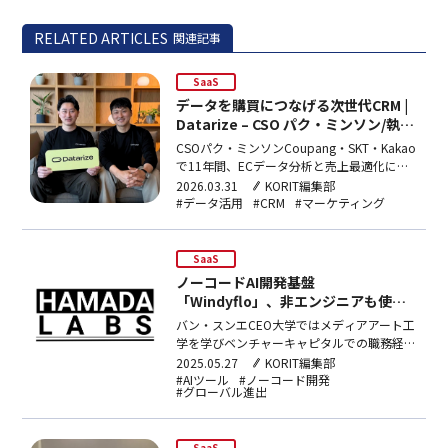
RELATED ARTICLES
関連記事
SaaS
データを購買につなげる次世代CRM |
Datarize – CSO パク・ミンソン/執行
役員 大原龍一
CSOパク・ミンソンCoupang・SKT・Kakao
で11年間、ECデータ分析と売上最適化に携
わったデータアナリスト。データソリューシ
2026.03.31
KORIT編集部
ョン企業「Numberworks」を創業し、カカ
#データ活用
#CRM
#マーケティング
オへのイグジットを経て、EC特化
CRM「Datarize」を再創業した連続起業家。
現在はDatarizeのCS…
SaaS
ノーコードAI開発基盤
「Windyflo」、非エンジニアも使え
るツールで日本市場へ｜Hamada
バン・スンエCEO大学ではメディアアート工
Labs – CEO バン・スンエ/CTO イ・
学を学びベンチャーキャピタルでの職務経験
トゥッキ
を持つ。HamadaLabsでは代表を務め、AI開
2025.05.27
KORIT編集部
発の新しい基準を提示し、世界中のユーザー
#AIツール
#ノーコード開発
#グローバル進出
が自由にAIソリューションを具現できるプラ
ットフォームになることを目標としている。
主力サービスであるWindiyFlo…
SaaS