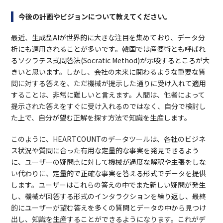
今後の計画やビジョンについて教えてください。
最近、生成型AIが世界的に大きな注目を集めており、データ分
析にも適用されることが多いです。韓国では産婆術とも呼ばれ
るソクラテス式問答法(Socratic Method)が示唆するところが大
きいと思います。しかし、会社の未来に関わるような重要な質
問に対する答えを、ただ機械が提示した通りに受け入れて適用
することは、非常に難しいと言えます。人間は、他者によって
提示された答えをすぐに受け入れるのではなく、自分で検討し
た上で、自分が望む正解を探す方法で知識を生産します。
このように、HEARTCOUNTのデータツールは、各社のビジネ
ス状況や質問に合った有用な定量的な事実を発見できるよう
に、ユーザーの疑問点に対して機械が過度な解釈や主張をしな
い代わりに、定量的で正確な事実を答える形式でデータを提供
します。ユーザーはこれらの答えの中でまた新しい疑問が発生
し、機械が回答する形式のインタラクションを繰り返し、最終
的にユーザーが望む答えを多くの質問とデータの中から見つけ
出し、知識を生産することができるようになります。これがデ