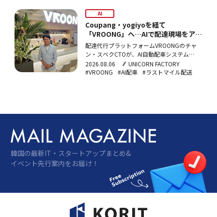
AI
Coupang・yogiyoを経て
「VROONG」へ…AIで配達現場をアッ
プデート
配達代行プラットフォームVROONGのチャ
ン・スベクCTOが、AI自動配車システム
「VROONGプラス」による店舗到着時間
2026.08.06
UNICORN FACTORY
30%短縮の成果と、ラストマイルのサービス
#VROONG
#AI配車
#ラストマイル配送
化を目指すLaaS戦略について語った。
韓国の最新IT・スタートアップまとめ&
イベント先行案内をお届け！