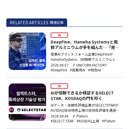
RELATED ARTICLES
関連記事
AI
DeepFine、Hanwha Systemsと南
鮮アルミニウムが手を組んだ…「産業
用AIエージェント」開発
産業AIプラットフォーム企業DeepFineが
HanwhaSystems、SM南鮮アルミニウムと組
み、防衛産業・自動車物流現場向け産業用AI
2026.08.07
UNICORN FACTORY
エージェントを開発する。総事業費40億ウ
#DeepFine
#産業用AI
#物流AX
ォン規模の国家事業に主管機関として選定さ
れた。
AI
AIが信頼できるか検証するSELECT
STAR、KOSDAQの門を叩く
AIデータ・信頼性評価企業のSELECTSTARが
KOSDAQ技術特例上場の技術性評価を通過し
た。AI信頼性評価を核心事業とする韓国内企
2026.08.06
Platum
業として初の突破で、年内に上場予備審査を
#SELECT STAR
#KOSDAQ上場
#Platum
申請する計画だ。