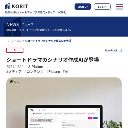
SIGN UP
LOGIN
韓国のIT&スタートアップ業界専門メディア「KORIT」
NEWS
ニュース
韓国のIT・スタートアップの最新ニュースを配信します。
TOP
NEWS
ショートドラマのシナリオ作成AIが登場
AI
BookMark
ショートドラマのシナリオ作成AIが登場
2024.12.11
Platum
#メディア
#コンテンツ
#Platum
#AI