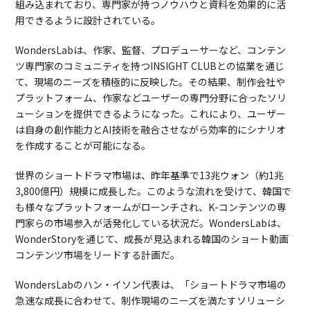
組み込まれており、専門家が持つノウハウと資料を効果的に活
用できるように設計されている。
WondersLabは、作家、監督、プロデューサーなど、コンテン
ツ専門家のコミュニティを持つINSIGHT CLUBとの協業を通じ
て、現場のニーズを積極的に反映した。その結果、制作会社や
プラットフォーム、作家などユーザーの専門分野に合ったソリ
ューションを提供できるようになった。これにより、ユーザー
は自身の創作能力とAI技術を融合させながら効率的にシナリオ
を作成することが可能になる。
世界のショートドラマ市場は、昨年基準で13兆ウォン（約1兆
3,800億円）規模に成長した。このような流れを受けて、韓国で
も様々なプラットフォームがローンチされ、K-コンテンツの専
門家らの市場参入が活発化している状況だ。WondersLabは、
WonderStoryを通じて、成長が見込まれる韓国のショート動画
コンテンツ市場をリードする計画だ。
WondersLabのハン・イソン代表は、「ショートドラマ市場の
急速な成長に合わせて、制作現場のニーズを満たすソリューシ