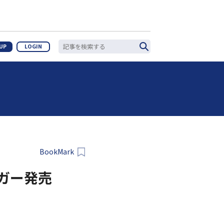
 UP
LOGIN
BookMark
ーガー発売