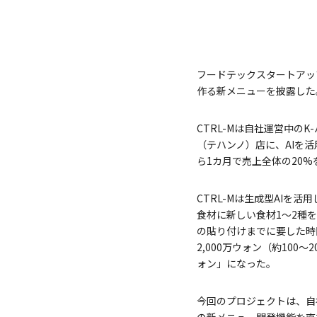
フードテックスタートアッ
作る新メニューを披露した
CTRL-Mは自社運営中の
（テハンノ）店に、AIを
ら1カ月で売上全体の20
CTRL-Mは生成型AI
食材に新しい食材1～2種
の貼り付けまでに要した時
2,000万ウォン（約10
ォン」になった。
今回のプロジェクトは、自社
の新メニュー開発機能を直