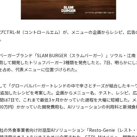
プCTRL-M（コントロールエム）が、メニューの企画からレシピ、広告
。
K-バーガーブランド「SLAM BURGER（スラムバーガー）」ソウル・
活用して開発したトリュフバーガー3種類を発売したと、7日、明らかに
%を占め、代表メニューに位置づけられた。
を活用して「グローバルバーガートレンドの中で辛さとチーズが結合したキ
を追加したレシピを考案した。企画からメニュー名、テスト、レシピ、
間は7日で、これまで最低3ヶ月かかっていた過程を大幅に短縮した。メニ
0～200万円）かかっていた開発費用も、AIソリューションの利用料と新規
の外食事業者向け対話型AIソリューション「Resto-Genie（レスト
接活用できるようにするために企画された。CTRL-Mはメニュー開発