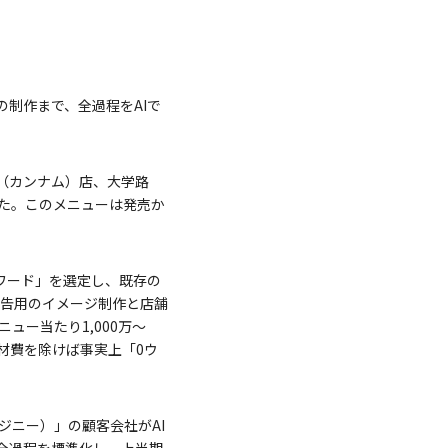
の制作まで、全過程をAIで
江南（カンナム）店、大学路
した。このメニューは発売か
ーワード」を選定し、既存の
広告用のイメージ制作と店舗
ュー当たり1,000万～
食材費を除けば事実上「0ウ
・ジニー）」の顧客会社がAI
の全過程を標準化し、上半期