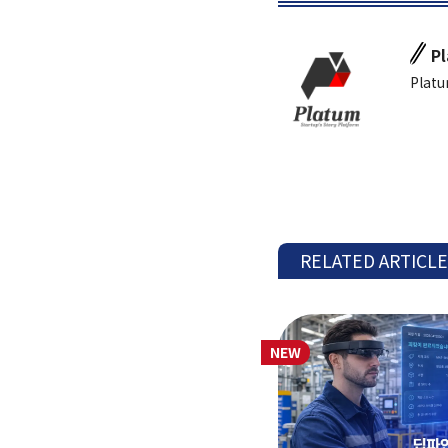
P
Platu
RELATED ARTICL
NEW