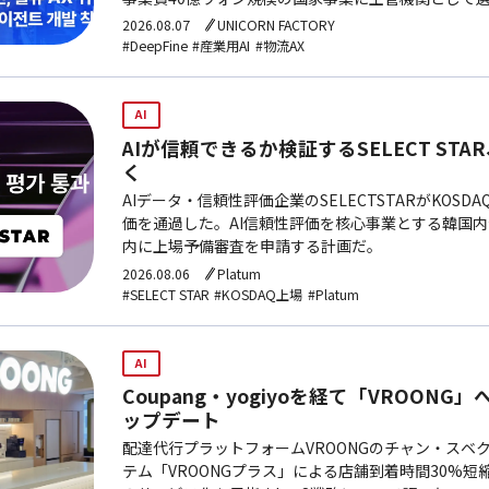
2026.08.07
UNICORN FACTORY
#DeepFine
#産業用AI
#物流AX
AI
AIが信頼できるか検証するSELECT STA
く
AIデータ・信頼性評価企業のSELECTSTARがKOS
価を通過した。AI信頼性評価を核心事業とする韓国
内に上場予備審査を申請する計画だ。
2026.08.06
Platum
#SELECT STAR
#KOSDAQ上場
#Platum
AI
Coupang・yogiyoを経て「VROONG
ップデート
配達代行プラットフォームVROONGのチャン・スベク
テム「VROONGプラス」による店舗到着時間30%