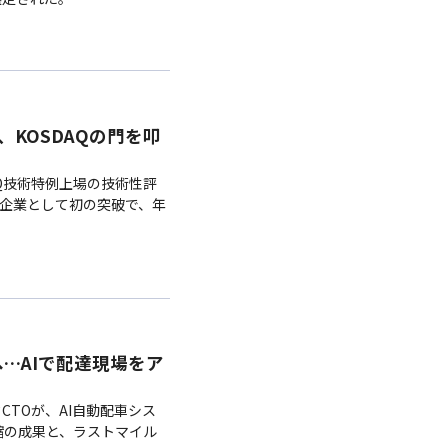
R、KOSDAQの門を叩
DAQ技術特例上場の技術性評
内企業として初の突破で、年
」へ…AIで配達現場をア
CTOが、AI自動配車シス
短縮の成果と、ラストマイル