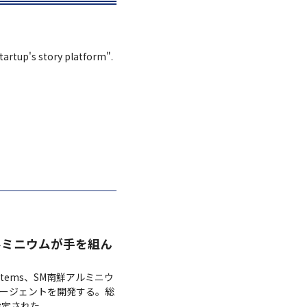
Startup's story platform".
南鮮アルミニウムが手を組ん
ystems、SM南鮮アルミニウ
エージェントを開発する。総
選定された。