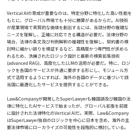
Vertical AIの育成が重要なのは、特定分野に特化した高い性能を
もとに、グローバル市場でも十分に勝算があるからだ。AI技術
が産業現場で実質的な価値を創出するには、当該分野の複雑な
ニーズを理解し、正確に対応できる構造が必要だ。法律分野の
場合、法律の条文及び判例解釈の複雑性を理解し、契約書の検
討時に細かい誤りを検証するなど、高精度かつ専門性が求めら
れるため、洗練されたロジック設計と最新の検索拡張技術
(advanced RAG)、高度化したLLMの活用が必要だ。特に、ロジ
ックを各国のサービスが共通に要求する形にし、モジュール方
式で活用するようにすれば、海外の各国のデータに基づいて該
当国に最適化したサービスを提供することができる。
Law&Companyが開発したSuperLawyerも韓国語及び韓国の法
律に特化したAIサービスで始まったが、グローバル拡張を前提
に設計された法律特化のVertical AIだ。実際、Law&Company
はSuperLawyer独自のロジックを中心に日本を含め、海外の主
要法律市場にローカライズの可能性を段階的に検討している。