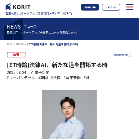
SIGN UP
LOGIN
韓国のIT&スタートアップ業界専門メディア「KORIT」
NEWS
ニュース
韓国のIT・スタートアップの最新ニュースを配信します。
TOP
NEWS
[ET時論]法律AI、新たな道を開拓する時
法律
BookMark
[ET時論]法律AI、新たな道を開拓する時
2025.08.04
電子新聞
#リーガルテック
#韓国
#法律
#電子新聞
#AI