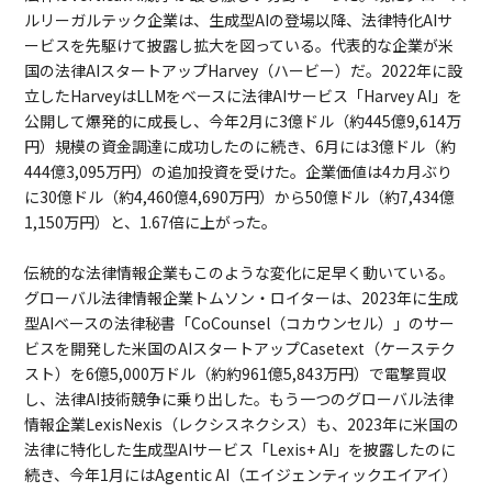
ルリーガルテック企業は、生成型AIの登場以降、法律特化AIサ
ービスを先駆けて披露し拡大を図っている。代表的な企業が米
国の法律AIスタートアップHarvey（ハービー）だ。2022年に設
立したHarveyはLLMをベースに法律AIサービス「Harvey AI」を
公開して爆発的に成長し、今年2月に3億ドル（約445億9,614万
円）規模の資金調達に成功したのに続き、6月には3億ドル（約
444億3,095万円）の追加投資を受けた。企業価値は4カ月ぶり
に30億ドル（約4,460億4,690万円）から50億ドル（約7,434億
1,150万円）と、1.67倍に上がった。
伝統的な法律情報企業もこのような変化に足早く動いている。
グローバル法律情報企業トムソン・ロイターは、2023年に生成
型AIベースの法律秘書「CoCounsel（コカウンセル）」のサー
ビスを開発した米国のAIスタートアップCasetext（ケーステク
スト）を6億5,000万ドル（約約961億5,843万円）で電撃買収
し、法律AI技術競争に乗り出した。もう一つのグローバル法律
情報企業LexisNexis（レクシスネクシス）も、2023年に米国の
法律に特化した生成型AIサービス「Lexis+ AI」を披露したのに
続き、今年1月にはAgentic AI（エイジェンティックエイアイ）