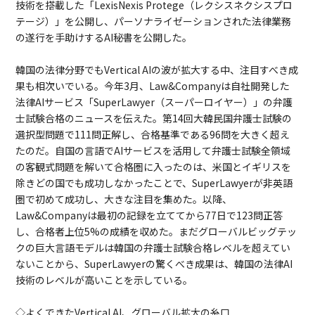
技術を搭載した「LexisNexis Protege（レクシスネクシスプロ
テージ）」を公開し、パーソナライゼーションされた法律業務
の遂行を手助けするAI秘書を公開した。
韓国の法律分野でもVertical AIの波が拡大する中、注目すべき成
果も相次いでいる。今年3月、Law&Companyは自社開発した
法律AIサービス「SuperLawyer（スーパーロイヤー）」の弁護
士試験合格のニュースを伝えた。第14回大韓民国弁護士試験の
選択型問題で111問正解し、合格基準である96問を大きく超え
たのだ。自国の言語でAIサービスを活用して弁護士試験全領域
の客観式問題を解いて合格圏に入ったのは、米国とイギリスを
除きどの国でも成功しなかったことで、SuperLawyerが非英語
圏で初めて成功し、大きな注目を集めた。以降、
Law&Companyは最初の記録を立ててから77日で123問正答
し、合格者上位5%の成績を収めた。まだグローバルビッグテッ
クの巨大言語モデルは韓国の弁護士試験合格レベルを超えてい
ないことから、SuperLawyerの驚くべき成果は、韓国の法律AI
技術のレベルが高いことを示している。
◇よくできたVertical AI、グローバル拡大の糸口