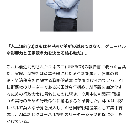
「人工知能(AI)はもはや単純な革新の道具ではなく、グローバル
な影響力と国家競争力を決める核心軸だ」。
これは最近発刊されたユネスコ(UNESCO)の報告書に載った言葉
だ。実際、AI技術は産業全般にわたる革新を越え、各国の政
治・経済秩序を再編する戦略的武器に位置づけられている。AI
技術覇権のリーダーである米国は今年初め、AI革新を加速化す
るための行政命令に署名したのに続き、今月中にAI関連行動計
画の実行のための行政命令に署名すると予告した。中国は国家
レベルで莫大な予算を投入し、AIを国家戦略産業として集中育
成し、AI革新とグローバル技術のリーダーシップ確保に死活を
かけている。