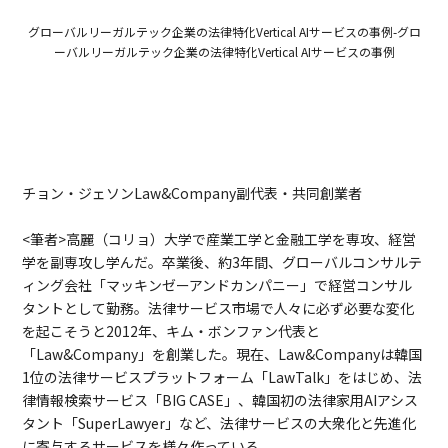
グローバルリーガルテック企業の法律特化Vertical AIサービスの事例-グロ
ーバルリーガルテック企業の法律特化Vertical AIサービスの事例
チョン・ジェソンLaw&Company副代表・共同創業者
<筆者>高麗（コリョ）大学で産業工学と金融工学を専攻、経営
学を副専攻し学んだ。卒業後、約3年間、グローバルコンサルテ
ィング会社「マッキンゼーアンドカンパニー」で経営コンサル
タントとして勤務。法律サービス市場で人々に必ず必要な変化
を起こそうと2012年、キム・ボンファン代表と
「Law&Company」を創業した。現在、Law&Companyは韓国
1位の法律サービスプラットフォーム「LawTalk」をはじめ、法
律情報検索サービス「BIG CASE」、韓国初の法律家用AIアシス
タント「SuperLawyer」など、法律サービスの大衆化と先進化
に寄与するサービスを様々作っている。