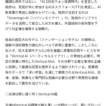
韓国も例外ではない。「AI 100兆ウォン投資時代」を宣言した
政府は、官民が共に参加するAIタスクフォース(TF)を発足し、AI
新産業の育成に拍車をかけている。政府が注目するのは
「Sovereign AI（ソバリンエイアイ）」だ。独自のインフラと
データを活用して独立したAI力を備え、外国技術の依存度を下
げてAI主権を確保する戦略だ。
独自の超巨大AIモデル（ファンデーションモデル）の開発は、
国家の技術競争力強化のレベルで非常に重要だ。しかしこれに
劣らず、巨大言語モデル(LLM)を基盤に産業別応用サービスを作
る「Vertical AI（バーティカルエイアイ）」の育成も必要だ。特
定の産業に特化したVertical AIは、その分野で必要な事項を正確
に反映して最適な回答を提供するよう設計されている。産業固
有のデータで「深い学習」を通じて開発されるVertical AIは、法
律、金融、医療など専門的な知識が必要な分野で実質的な価値
を創出して脚光を浴びている。
◇法律分野に強く吹くVertical AI風
法律はVertical AI競争が最も激しい分野の一つだ。既にグローバ