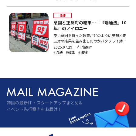
造的問題が産業現場の革新を阻害する中核変
数として浮上している。インターネット産
業、産業全体の成長率の2倍近いスピードで
法律
拡大2024年の韓国…
意図と正反対の結果…「『端通法』10
年」のアイロニー
良い意図を持った政策がどのように予想と正
反対の結果を生み出したのかバタフライ効果
よりも奇妙な政策の逆説2025年7月22日、韓
2025.07.29
Platum
国で最も奇妙な政策実験の一つが静かに幕を
#流通
#韓国
#法律
下ろした。端通法（移動通信端末装置の流通
構造の改善に関する法律）だ。私たちがよく
聞く「バタフライ効果」を思い出してみよ
う。ブラジ…
韓国の最新IT・スタートアップまとめ&
イベント先行案内をお届け！