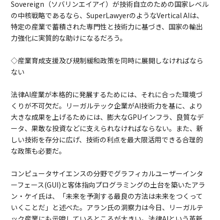
Sovereign（ソバリンエイアイ）が技術自立のための国家レベル
の中核戦略であるなら、SuperLawyerのようなVertical AIは、
特定の産業で蓄積された専門性と技術力に基づき、国家の輸出
力強化に実質的な助けになるだろう。
◇産業育成支援及び規制緩和政策を同時に展開しなければなら
ない
法律AI産業が本格的に発展するためには、それに合った環境づ
くりが不可欠だ。リーガルテック企業がAI技術力を基に、より
大きな成果を上げるためには、膨大なGPUインフラ、良質なデ
ータ、果敢な投資などに支えられなければならない。また、新
しい技術を存分に広げ、技術の利点を最大限活用できる合理的
な政策も必要だ。
コンピュータサイエンスの分野でグラフィカルユーザーインタ
ーフェース(GUI)と客体指向プログラミングの土台を築いたアラ
ン・ケイ氏は、「未来を予測する最良の方法は未来をつくって
いくことだ」と述べた。アラン氏の洞察力は今日、リーガルテ
ック産業にも示唆しているところが大きい。法律AIという革新