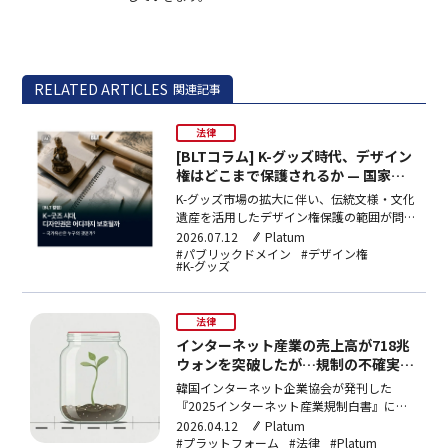
RELATED ARTICLES
関連記事
法律
[BLTコラム] K-グッズ時代、デザイン
権はどこまで保護されるか — 国家遺
産は誰のものか？
K-グッズ市場の拡大に伴い、伝統文様・文化
遺産を活用したデザイン権保護の範囲が問わ
れている。韓国内外の判例を検証した結果、
2026.07.12
Platum
伝統の原形はパブリックドメインだが、新た
#パブリックドメイン
#デザイン権
#K-グッズ
な審美感や創作的工夫が加わった表現は保護
対象となりうることが示されている。
法律
インターネット産業の売上高が718兆
ウォンを突破したが…規制の不確実性
が足を引っ張る
韓国インターネット企業協会が発刊した
『2025インターネット産業規制白書』によ
ると、韓国のインターネット産業は外形的に
2026.04.12
Platum
は急速な成長を続けているが、規制環境の構
#プラットフォーム
#法律
#Platum