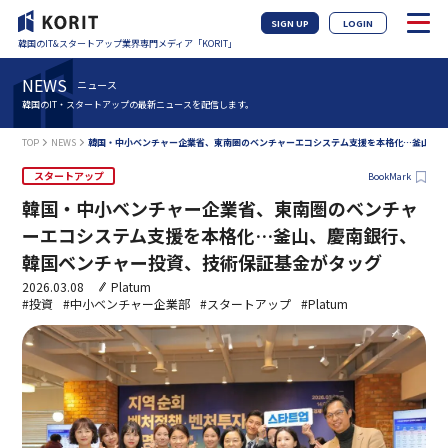
SIGN UP
LOGIN
韓国のIT&スタートアップ業界専門メディア「KORIT」
NEWS
ニュース
韓国のIT・スタートアップの最新ニュースを配信します。
TOP
NEWS
韓国・中小ベンチャー企業省、東南圏のベンチャーエコシステム支援を本格化…釜山、
スタートアップ
BookMark
韓国・中小ベンチャー企業省、東南圏のベンチャ
ーエコシステム支援を本格化…釜山、慶南銀行、
韓国ベンチャー投資、技術保証基金がタッグ
2026.03.08
Platum
#投資
#中小ベンチャー企業部
#スタートアップ
#Platum