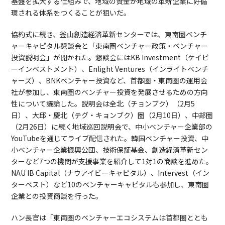
基盤を拡大する仕組みで、地域の資金が地域の革新企業に好循
環される体系をつくることが狙いだ。
協約式に続き、釜山創造経済革新センターでは、東南圏ベンチ
ャーキャピタル懇談会と「東南圏ベンチャー政策・ベンチャー
投資説明会」が開かれた。懇談会にはKB Investment（ケイビ
ーインベストメント）、Enlight Ventures（インライトベンチ
ャーズ）、BNKベンチャー投資など、首都圏・東南圏の運用会
社が参加し、東南圏のベンチャー投資を発展させるための方向
性について議論した。説明会は全北（チョンブク）（2月5
日）、大邱・慶北（テグ・キョンブク）圏（2月10日）、中部圏
（2月26日）に続く地域巡回説明会で、中小ベンチャー企業部の
YouTubeを通じてライブ配信された。韓国ベンチャー投資、中
小ベンチャー企業振興公団、技術保証基金、創造経済革新セン
ターなど7つの機関が支援事業を紹介して1対1の商談を進めた。
NAU IB Capital（ナウアイビーキャピタル）、Intervest（イン
ターベスト）など10のベンチャーキャピタルも参加し、東南圏
企業との投資商談を行った。
ハン長官は「東南圏のベンチャーエコシステムは首都圏ととも