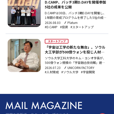
D.CAMP、バッチ3期D.DAYを開催――参加
5社の成果を公開
D.CAMPは30日、バッチ3期D.DAYを開催し、
1年間の育成プログラムを修了した5社の成
果を公開した。5社の平均売り上げは3倍
2026.08.03
Platum
増、累積投資誘致額は220億ウォンにのぼ
#D.CAMP
#投資
#スタートアップ
る。
スタートアップ
「宇宙は工学の新たな舞台」。ソウル
大工学部が500億ウォンを投じ人材育
成へ
ソウル大学工科大学のキム・ヨンオ学長が、
500億ウォン規模の「宇宙融合技術館」建設
や防衛産業との連携、DeepSeekの台頭を機
2026.07.23
UNICORN FACTORY
に始めた「世界を変える革新人材」プロジェ
#人材育成
#ソウル大学
#宇宙開発
クトなど、工学部の新戦略を語った。専攻の
壁を越えた開かれた教育により、医学部から
転科した学生が学内ロボット競技大会で優勝
するなど、異分野融合による人材育成の成果
も出始めている。