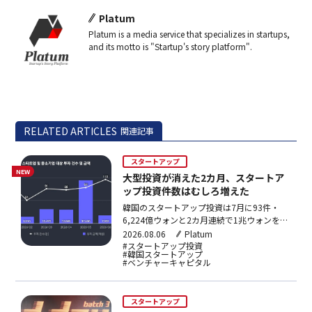
Platum
Platum is a media service that specializes in startups,
and its motto is "Startup's story platform".
RELATED ARTICLES
関連記事
スタートアップ
NEW
大型投資が消えた2カ月、スタートア
ップ投資件数はむしろ増えた
韓国のスタートアップ投資は7月に93件・
6,224億ウォンと2カ月連続で1兆ウォンを下
回った。件数は堅調だが超大型投資が消え、
2026.08.06
Platum
AI・ロボット分野や核融合、宇宙航空への投
#スタートアップ投資
#韓国スタートアップ
資が目立つ。
#ベンチャーキャピタル
スタートアップ