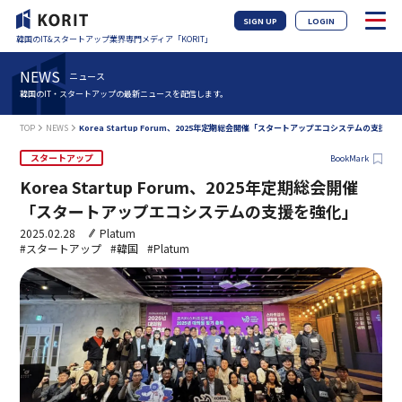
SIGN UP
LOGIN
韓国のIT&スタートアップ業界専門メディア「KORIT」
NEWS
ニュース
韓国のIT・スタートアップの最新ニュースを配信します。
TOP
NEWS
Korea Startup Forum、2025年定期総会開催「スタートアップエコシステムの支援を
スタートアップ
BookMark
Korea Startup Forum、2025年定期総会開催
「スタートアップエコシステムの支援を強化」
2025.02.28
Platum
#スタートアップ
#韓国
#Platum