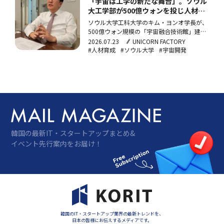
「宇宙は工学の新たな舞台」。ソウル
大工学部が500億ウォンを投じ人材育
成へ
ソウル大学工科大学のキム・ヨンオ学長が、
500億ウォン規模の「宇宙融合技術館」建設
や防衛産業との連携、DeepSeekの台頭を機
2026.07.23
UNICORN FACTORY
に始めた「世界を変える革新人材」プロジェ
#人材育成
#ソウル大学
#宇宙開発
クトなど、工学部の新戦略を語った。専攻の
壁を越えた開かれた教育により、医学部から
転科した学生が学内ロボット競技大会で優勝
するなど、異分野融合による人材育成の成果
も出始めている。
韓国の最新IT・スタートアップまとめ&
イベント先行案内をお届け！
韓国のIT・スタートアップ業界の最新トレンドを、
日本の皆様にお伝えするメディアです。