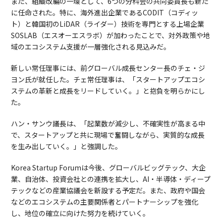
また、組織改編の一環として、6つの分科会の共同委員長も新た
に任命された。特に、海外進出企業であるCODIT（コディッ
ト）と韓国初のLiDAR（ライダー）技術を専門とする上場企業
SOSLAB（エスオーエスラボ）が加わったことで、対外政策や地
域のエコシステム支援が一層強化される見込みだ。
新しい常任理事には、前グローバル成長センター長のチェ・ジ
ヨン氏が就任した。チェ常任理事は、「スタートアップエコシ
ステムの革新と成長をリードしていく。」と抱負を明らかにし
た。
ハン・サンウ議長は、「起業数が減少し、不確実性が高まる中
で、スタートアップと共に現場で奮闘しながら、実質的な成長
を生み出していく。」と強調した。
Korea Startup Forumは今後、グローバルビッグテック、大企
業、自治体、投資会社との連携を拡大し、AI・半導体・ディープ
テックなどの産業協議会を新設する予定だ。また、政府や国会
などのエコシステムの主要関係者とパートナーシップを強化
し、地位の確立に向けた努力を続けていく。