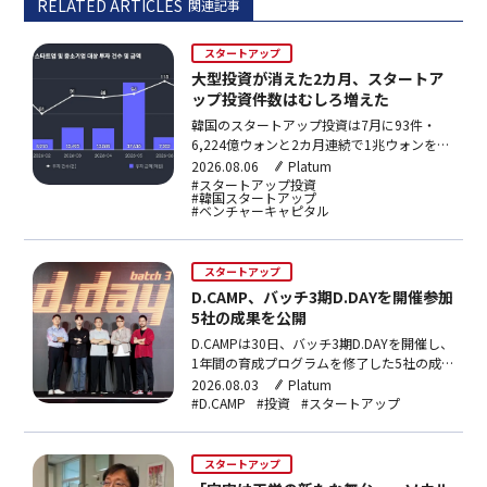
RELATED ARTICLES
関連記事
スタートアップ
大型投資が消えた2カ月、スタートア
ップ投資件数はむしろ増えた
韓国のスタートアップ投資は7月に93件・
6,224億ウォンと2カ月連続で1兆ウォンを下
回った。件数は堅調だが超大型投資が消え、
2026.08.06
Platum
AI・ロボット分野や核融合、宇宙航空への投
#スタートアップ投資
#韓国スタートアップ
資が目立つ。
#ベンチャーキャピタル
スタートアップ
D.CAMP、バッチ3期D.DAYを開催――参加
5社の成果を公開
D.CAMPは30日、バッチ3期D.DAYを開催し、
1年間の育成プログラムを修了した5社の成
果を公開した。5社の平均売り上げは3倍
2026.08.03
Platum
増、累積投資誘致額は220億ウォンにのぼ
#D.CAMP
#投資
#スタートアップ
る。
スタートアップ