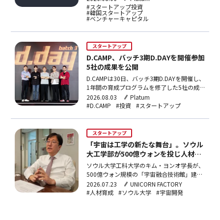
AI・ロボット分野や核融合、宇宙航空への投
#スタートアップ投資
#韓国スタートアップ
資が目立つ。
#ベンチャーキャピタル
スタートアップ
D.CAMP、バッチ3期D.DAYを開催――参加
5社の成果を公開
D.CAMPは30日、バッチ3期D.DAYを開催し、
1年間の育成プログラムを修了した5社の成
果を公開した。5社の平均売り上げは3倍
2026.08.03
Platum
増、累積投資誘致額は220億ウォンにのぼ
#D.CAMP
#投資
#スタートアップ
る。
スタートアップ
「宇宙は工学の新たな舞台」。ソウル
大工学部が500億ウォンを投じ人材育
成へ
ソウル大学工科大学のキム・ヨンオ学長が、
500億ウォン規模の「宇宙融合技術館」建設
や防衛産業との連携、DeepSeekの台頭を機
2026.07.23
UNICORN FACTORY
に始めた「世界を変える革新人材」プロジェ
#人材育成
#ソウル大学
#宇宙開発
クトなど、工学部の新戦略を語った。専攻の
壁を越えた開かれた教育により、医学部から
転科した学生が学内ロボット競技大会で優勝