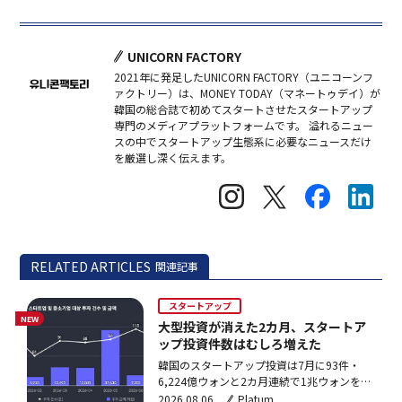
UNICORN FACTORY
2021年に発足したUNICORN FACTORY（ユニコーンフ
ァクトリー）は、MONEY TODAY（マネートゥデイ）が
韓国の総合誌で初めてスタートさせたスタートアップ
専門のメディアプラットフォームです。 溢れるニュー
スの中でスタートアップ生態系に必要なニュースだけ
を厳選し深く伝えます。
RELATED ARTICLES
関連記事
スタートアップ
NEW
大型投資が消えた2カ月、スタートア
ップ投資件数はむしろ増えた
韓国のスタートアップ投資は7月に93件・
6,224億ウォンと2カ月連続で1兆ウォンを下
回った。件数は堅調だが超大型投資が消え、
2026.08.06
Platum