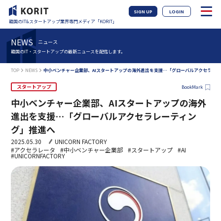
SIGN UP
LOGIN
韓国のIT&スタートアップ業界専門メディア「KORIT」
NEWS
ニュース
韓国のIT・スタートアップの最新ニュースを配信します。
TOP
NEWS
中小ベンチャー企業部、AIスタートアップの海外進出を支援…「グローバルアクセラレ
スタートアップ
BookMark
中小ベンチャー企業部、AIスタートアップの海外
進出を支援…「グローバルアクセラレーティン
グ」推進へ
2025.05.30
UNICORN FACTORY
#アクセラレータ
#中小ベンチャー企業部
#スタートアップ
#AI
#UNICORNFACTORY