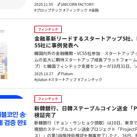
市場へのアクセス性拡大と安全なインフラ構築に向け
2025.11.05
UNICORN FACTORY
#プロップテック
#フィンテック
#金融
フィンテック
金融革新リードするスタートアップ5社
55社に事例発表へ
韓国内外の金融機関・VC55社参加…スタートアップ
ムの拡大に期待スタートアップ成長プラットフォームD
プ）と韓国フィンテック支援センターが10月31日、
FRONT1（フロントワン）で「D.CAMPスタートアッ
2025.10.27
Platum
#platun
#スタートアップ
#フィンテック
フィンテック
新韓銀行、日韓ステーブルコイン送金「Proj
検証完了
新韓銀行（チョン・サンヒョク頭取）は10日、東京
境間のステーブルコイン送金プロジェクト「Project
ス）」の第1段階技術検証を無事完了したと、16日