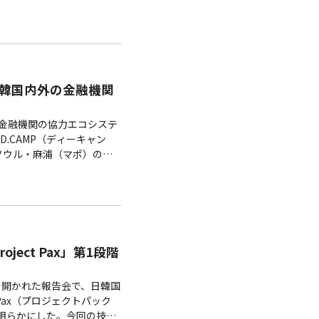
た業務…
、韓国内外の金融機関
-金融機関の協力エコシステ
.CAMP（ディーキャン
ソウル・麻浦（マポ）の
プOI#金融機関」…
ect Pax」第1段階
で開かれた報告会で、日韓国
Pax（プロジェクトパック
、明らかにした。今回の技術