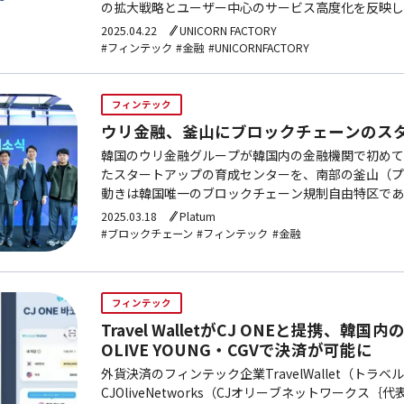
の拡大戦略とユーザー中心のサービス高度化を反映し
注目すべき成長指標である。2017年にサービスを開始し
2025.04.22
UNICORN FACTORY
#フィンテック
#金融
#UNICORNFACTORY
フィンテック
ウリ金融、釜山にブロックチェーンのス
韓国のウリ金融グループが韓国内の金融機関で初めて
たスタートアップの育成センターを、南部の釜山（プ
動きは韓国唯一のブロックチェーン規制自由特区であ
た戦略的取り組みと評価されている。ウリ金融グルー
2025.03.18
Platum
ブロックチ…
#ブロックチェーン
#フィンテック
#金融
フィンテック
Travel WalletがCJ ONEと提携、韓
OLIVE YOUNG・CGVで決済が可能に
外貨決済のフィンテック企業TravelWallet（トラ
CJOliveNetworks（CJオリーブネットワークス