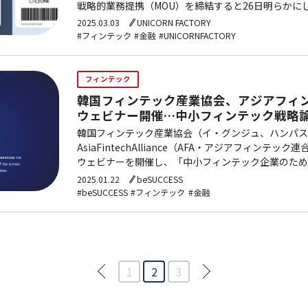
戦略的業務提携（MOU）を締結すると26日明らかにし
単決済サービスを導入し、韓国内外の利用者を対象に
2025.03.03
UNICORN FACTORY
#フィンテック
#金融
#UNICORNFACTORY
フィンテック
韓国フィンテック産業協会、アジアフィ
ウェビナー開催…中小フィンテック戦略
韓国フィンテック産業協会（イ・グンジュ、ハンパス
AsiaFintechAlliance（AFA・アジアフィンテ
ウェビナーを開催し、「中小フィンテック企業のため
協会が、アジア14カ国が活動するAsiaFintechAll…
2025.01.22
beSUCCESS
#beSUCCESS
#フィンテック
#金融
1
2
3