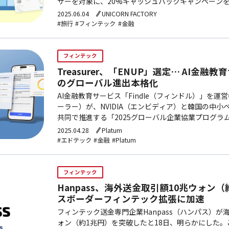
ザーを対象に、20%キャッシュバックキャンペーン
た。海外決済に特化したカードとして知られるTravel
2025.06.04
UNICORN FACTORY
#旅行
#フィンテック
#金融
フィンテック
Treasurer、「ENUP」選定… AI金融教
のグローバル進出本格化
AI金融教育サービス「Findle（フィンドル）」を運営中
ーラー）が、NVIDIA（エンビディア）と韓国の中
共同で推進する「2025グローバル企業協業プログラム
に選ばれた。「ENUP」は、海外のリーディング企業
2025.04.28
Platum
#エドテック
#金融
#Platum
フィンテック
Hanpass、海外送金取引額10兆ウォン
スボーダーフィンテック拡張に加速
フィンテック送金専門企業Hanpass（ハンパス）が
ォン（約1兆円）を突破したと18日、明らかにした