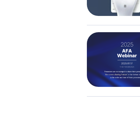
投
稿
の
ペ