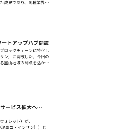
た成果であり、同種業界で
たHanpassは昨…
タートアップハブ開設
ブロックチェーンに特化し
サン）に開設した。今回の
る釜山地域の利点を活かし
プは13日、釜山広域市に
国内のサービス拡大へ…
ベルウォレット）が、
｛代表理事ユ・インサン｝）と