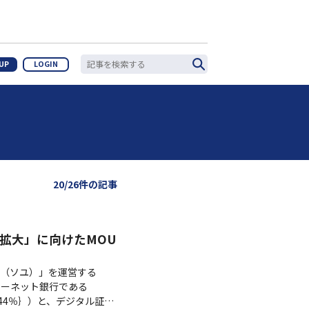
 UP
LOGIN
20/26件の記事
TO普及拡大」に向けたMOU
U（ソユ）」を運営する
ンターネット銀行である
+0.44％｝）と、デジタル証券