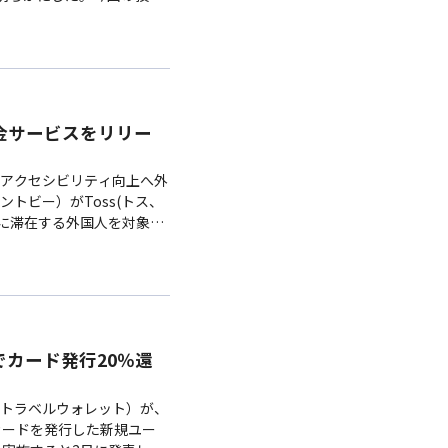
at（プログマット）…
送金サービスをリリー
アクセシビリティ向上へ外
ントビー）がToss(トス、
韓国に滞在する外国人を対象と
より、外国…
25でカード発行20％還
t（トラベルウォレット）が、
でカードを発行した新規ユー