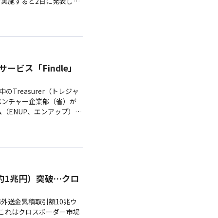
を実施すると2日に発表し
Wal…
育サービス「Findle」
のTreasurer（トレジャ
小ベンチャー企業部（省）が
（ENUP、エンアップ）」
と有望…
（約1兆円）突破…クロ
海外送金累積取引額10兆ウ
。これはクロスボーダー市場