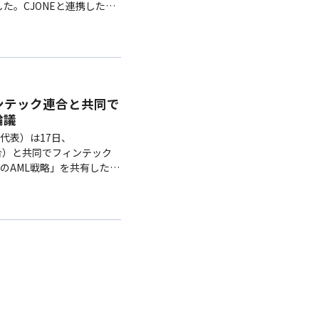
た。CJONEと連携した簡
韓国…
ンテック連合と共同で
論議
代表）は17日、
ック連合）と共同でフィンテック
のAML戦略」を共有した。