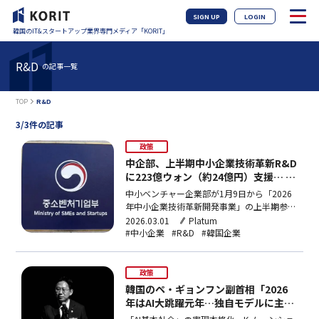
SIGN UP
LOGIN
韓国のIT&スタートアップ業界専門メディア「KORIT」
R&D
の記事一覧
TOP
R&D
3/3件の記事
政策
中企部、上半期中小企業技術革新R&D
に223億ウォン（約24億円）支援… 70
社を選定
中小ベンチャー企業部が1月9日から「2026
年中小企業技術革新開発事業」の上半期参加
企業の募集を行う。新規企業70社を選定し、
2026.03.01
Platum
合計223億ウォン（約24億円）の研究開発費
#中小企業
#R&D
#韓国企業
を支援する計画だ。今年は事業支援の間口を
さらに広げ、社会的価値と成長の可能性を同
時に考慮するという点が特徴だ。「輸出志向
政策
型」事…
韓国のペ・ギョンフン副首相「2026
年はAI大跳躍元年…独自モデルに主力
産業転換」