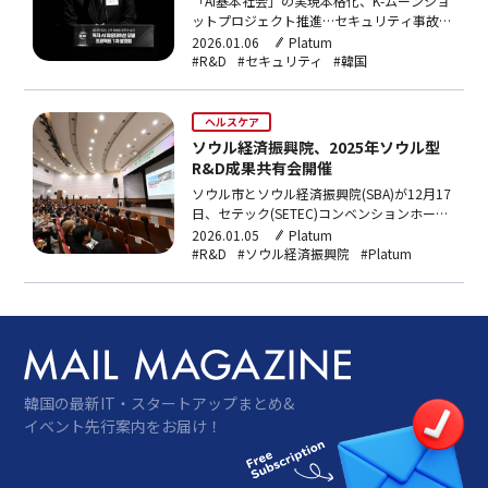
「AI基本社会」の実現本格化、K-ムーンショ
ットプロジェクト推進…セキュリティ事故を
繰り返す企業に懲罰的課徴金韓国のペ・ギョ
2026.01.06
Platum
ンフン副首相兼科学技術情報通信部（省）長
#R&D
#セキュリティ
#韓国
官が、2026年を人工知能(AI)と科学技術を基
盤とした国家大跳躍の転換点と規定し、AI強
国の実現と未来戦略技術の育成に政策力を集
ヘルスケア
中す…
ソウル経済振興院、2025年ソウル型
R&D成果共有会開催
ソウル市とソウル経済振興院(SBA)が12月17
日、セテック(SETEC)コンベンションホール
で、2025年ソウル型R&D成果共有会を開い
2026.01.05
Platum
た。今回の共有会には、ソウル型R&D企業協
#R&D
#ソウル経済振興院
#Platum
議体であるソウルテックミートアップの会員
社と関連機関の関係者ら346人が参加し、
2025年の成果を共有…
韓国の最新IT・スタートアップまとめ&
イベント先行案内をお届け！