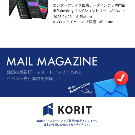
50万ドルの資金調達
エンタープライズ医療データインフラ専門企
業Patientory（ペイショントリー）がグロー
バルベンチャーキャピタル(VC)の
2026.04.08
Platum
EthAumVenturePartners（イスアムベンチャ
#ブロックチェーン
#医療
#Platum
ーパートナーズ、以下ETHAUM）から50万ド
ル（約7,900万円）規模の戦略的資金調達を
したと、3日、明らかに…
韓国の最新IT・スタートアップまとめ&
イベント先行案内をお届け！
韓国のIT・スタートアップ業界の最新トレンドを、
日本の皆様にお伝えするメディアです。