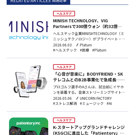
RELATED ARTICLES
関連記事
ヘルスケア
MINISH TECHNOLOGY、VIG
Partnersで300億ウォン（約32億
円）の資金調達
ヘルステック企業MINISHTECHNOLOGY（ミ
ニッシュテクノロジー）がプライベート・エ
クイティ・ファンド運用会社
2026.06.03
Platum
VIGPartners（ビッグパートナーズ）から300
#ヘルステック
#医療
#Platum
億ウォン（約32億円）規模の資金調達を行
ったと発表した。今回のラウンドで企業価値
は1,500億ウォン（約160億円）と評価さ…
ヘルスケア
「心音が音楽に」BODYFRIEND・SK
テレコムとのB2B事業化で急成長…ス
トレスソリューションが42.5億ウォン
プロゴルフ選手のAさんは、試合前にイヤホ
調達
ンを装着する。音楽ストリーミングサイトの
プレイリストを流すのではない。自身の心拍
2026.05.06
UNICORN FACTORY
数74bpm、心電図（ECG）の波形に合わせ
#ストレス解消
#ミュージック
#AI
て自動生成されたサウンドを聴く。心拍数を
70から60台へゆっくり引き下げ、試合前の
緊張をほぐすためだ。プロバスケットボール
ヘルスケア
チームのソウル…
K-スタートアップグランドチャレンジ
(KSGC)に進出した「Patientory」、