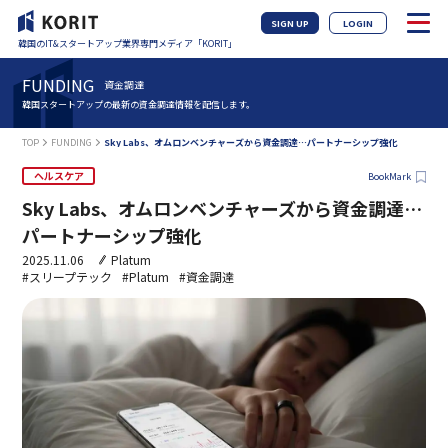
SIGN UP
LOGIN
韓国のIT&スタートアップ業界専門メディア「KORIT」
FUNDING
資金調達
韓国スタートアップの最新の資金調達情報を配信します。
TOP
FUNDING
Sky Labs、オムロンベンチャーズから資金調達…パートナーシップ強化
ヘルスケア
BookMark
Sky Labs、オムロンベンチャーズから資金調達…
パートナーシップ強化
2025.11.06
Platum
#スリープテック
#Platum
#資金調達