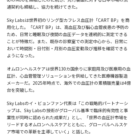
通契約も締結し、協力を続けてきた。
Sky Labsは世界初のリング型カフレス血圧計「CART BP」を商
用化した。「CART BP」は、高血圧及び脳心血管疾患の予防の
ため、日常と睡眠及び夜間の血圧データを連続的に測定できる
ことが特徴だ。また、既存の診察室での測定中心から、日常に
おいて時間別・日付別・月別の血圧変動及び推移を確認できる
ようになった。
オムロンヘルスケアは世界130カ国余りに家庭用及び医療用の血
圧計、心血管管理ソリューションを供給してきた医療機器製造
メーカーだ。2025年時点で、海外での血圧計の累積販売量は4億
台を突破した。
Sky Labsのイ・ビョンファン代表は「この戦略的パートナーシ
ップは、Sky Labsの技術がグローバル基準で臨床的有効性と事
業性が同時に認められた成果だ」とし、「世界の血圧計市場を
リードするオムロンヘルスケアとともに、グローバルヘルスケ
ア市場での革新を主導していく」と話した。