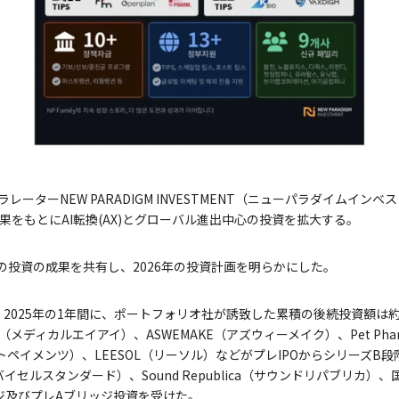
ーターNEW PARADIGM INVESTMENT（ニューパラダイムインベ
の成果をもとにAI転換(AX)とグローバル進出中心の投資を拡大する。
025年の投資の成果を共有し、2026年の投資計画を明らかにした。
ると、2025年の1年間に、ポートフォリオ社が誘致した累積の後続投資額は約
l AI（メディカルエイアイ）、ASWEMAKE（アズウィーメイク）、Pet 
ネクストペイメンツ）、LEESOL（リーソル）などがプレIPOからシリーズ
ards（バイセルスタンダード）、Sound Republica（サウンドリパブリカ
ジ及びプレAブリッジ投資を受けた。