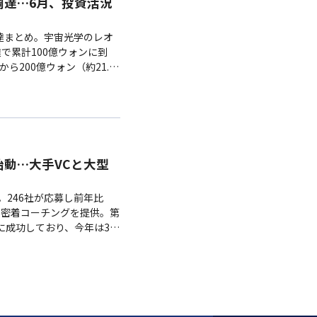
達…6月、投資活況
調達まとめ。宇宙光学のレオ
達で累計100億ウォンに到
ら200億ウォン（約21.1
中古車流通のCHEXCARは
金融投資AIのセンティネル
ン（約11.9億円）の戦略投
格化する。
2期始動…大手VCと大型
始動。246社が応募し前年比
月の密着コーチングを提供。第
達に成功しており、今年は30