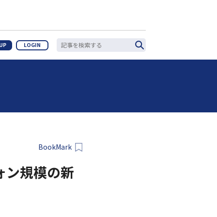
 UP
LOGIN
。
BookMark
億ウォン規模の新