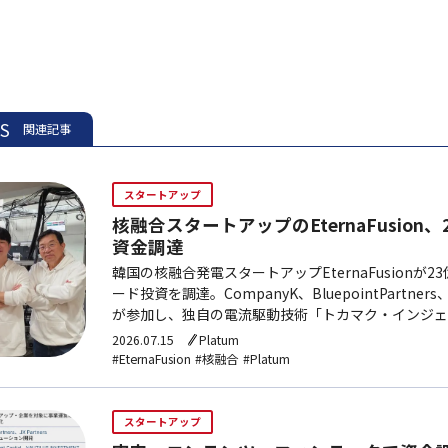
ES
関連記事
スタートアップ
核融合スタートアップのEternaFusion
資金調達
韓国の核融合発電スタートアップEternaFusionが2
ード投資を調達。CompanyK、BluepointPartn
が参加し、独自の電流駆動技術「トカマク・インジェ
術検証に資金を活用する。
2026.07.15
Platum
#EternaFusion
#核融合
#Platum
スタートアップ