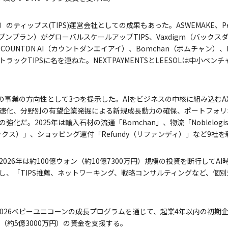
ティップス(TIPS)運営会社としての成果もあった。ASWEMAKE、Pe
（オープンプラン）がグローバルスケールアップTIPS、Vaxdigm（バッ
COUNTDN AI（カウントダンエイアイ）、Bomchan（ボムチャン）、No
ラックTIPSに名を連ねた。NEXTPAYMENTSとLEESOLは中小ベ
26年の事業の方向性として3つを提示した。AIをビジネスの中核に組み込むAX(AI T
速化、分野別の有望企業発掘による新規成長動力の確保、ポートフォリ
化だ。2025年は輸入石材の流通「Bomchan」、物流「Noblelog
ックス）」、ショッピング還付「Refundy（リファンディ）」など9社
026年は約100億ウォン（約10億7300万円）規模の投資を断行してA
し、「TIPS推薦、ネットワーキング、戦略コンサルティングなど、個
現在、2026ベビーユニコーンの成長プログラムを通じて、起業4年以内の初
（約5億3000万円）の資金を支援する。