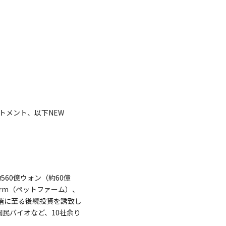
ストメント、以下NEW
560億ウォン（約60億
Pharm（ペットファーム）、
B段階に至る後続投資を誘致し
）、国民バイオなど、10社余り