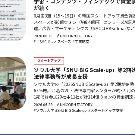
宇宙・コンテンツ・フィンテックで資金調
が続く
6月第3週（15〜19日）の韓国スタートアップ資金
スペースが80億ウォン（約8.4億円）のシリーズA調
達。広告・マーケティングのザSMCはHKKolmarなどか
億円）のプレIPO資金を確保しKOSDAQ上場を準備。
2026.06.30
UNICORN FACTORY
シリーズC調達を機にAI・ロボット活用のDXを加速。
#ザSMC
#レオスペース
#宇宙航空
ディープアクティブは現代自動車証券から11.3億ウォ
資を受け、退職年金向けロボアドバイザーの開発を本
スタートアップ
ソウル大学「SNU BIG Scale-up」第
法律事務所が成長支援
ソウル大学の「2026SNUBIGScale-up」第2期が
67%増。21名のVC・法律専門家メンターが約3カ
1期では参加20社中11社が計114億ウォンの資金調
チームを成長段階別に支援する。
2026.06.29
UNICORN FACTORY
#ソウル大学
#SNU BIG Scale-up
#スタートアップ支援