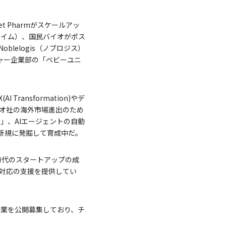
t Pharmがスケールアッ
クスダイム）、国民バイオがポス
blelogis（ノブロジス）
ンチャー企業部の「ベビーユニ
ransformation)やデ
オ社の海外市場進出のため
is」、AIエージェントの自動
を新規に発掘して育成中だ。
I時代のスタートアップの成
別対応の支援を提供してい
期企業を公開募集しており、チ