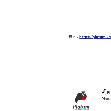
原文：
https://platum.kr
P
Platu