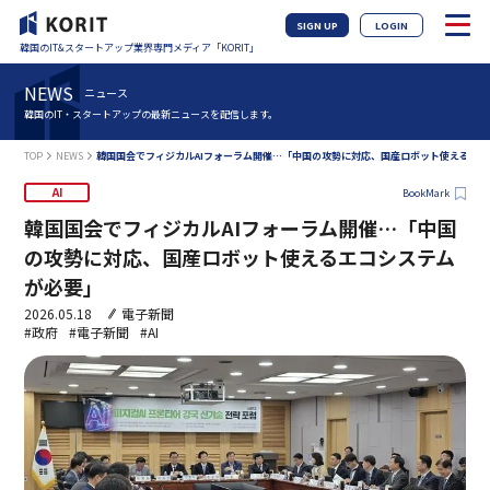
SIGN UP
LOGIN
韓国のIT&スタートアップ業界専門メディア「KORIT」
NEWS
ニュース
韓国のIT・スタートアップの最新ニュースを配信します。
TOP
NEWS
韓国国会でフィジカルAIフォーラム開催…「中国の攻勢に対応、国産ロボット使えるエ
AI
BookMark
韓国国会でフィジカルAIフォーラム開催…「中国
の攻勢に対応、国産ロボット使えるエコシステム
が必要」
2026.05.18
電子新聞
#政府
#電子新聞
#AI