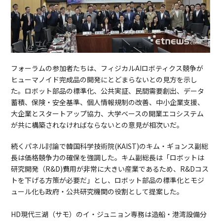
フォーラムの参加者たちは、フィジカルAIロボティクス競争が
ヒューマノイド完成品の開発にとどまらないとの見方を示し
た。ロボット部品の標準化、公共実証、民間需要創出、データ
蓄積、保険・安全基準、個人情報規制の改善、中小企業支援、
大企業とスタートアップ協力、大学ベースの開業エコシステム
が共に構築されなければならないとの意見が相次いだ。
続くパネル討論で韓国科学技術院(KAIST)のキム・ギョンス副総
長は価格競争力の確保を強調した。キム副総長は「ロボットは
研究開発（R&D)費用が非常に大きい産業であるため、R&Dコス
トを下げる方策が必要だ」とし、ロボット部品の標準化とモジ
ュール化も政府・公共研究機関の役割として提案した。
HD現代三湖（サモ）のイ・ジュニョン専務は造船・港湾設備分