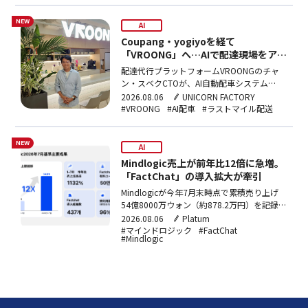
NEW
AI
Coupang・yogiyoを経て
「VROONG」へ…AIで配達現場をアッ
プデート
配達代行プラットフォームVROONGのチャ
ン・スベクCTOが、AI自動配車システム
「VROONGプラス」による店舗到着時間
2026.08.06
UNICORN FACTORY
30%短縮の成果と、ラストマイルのサービス
#VROONG
#AI配車
#ラストマイル配送
化を目指すLaaS戦略について語った。
NEW
AI
Mindlogic売上が前年比12倍に急増。
「FactChat」の導入拡大が牽引
Mindlogicが今年7月末時点で累積売り上げ
54億8000万ウォン（約878.2万円）を記録
し、前年同期比1132%増となった。政府部
2026.08.06
Platum
省や大学を中心に生成AI導入が広がり、主力
#マインドロジック
#FactChat
#Mindlogic
製品「FactChat」の有料ユーザーは約50万
人に達している。