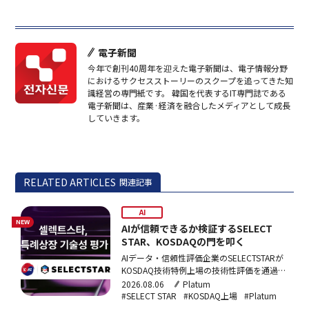
電子新聞
今年で創刊40周年を迎えた電子新聞は、電子情報分野
におけるサクセスストーリーのスクープを追ってきた知
識経営の専門紙です。 韓国を代表するIT専門誌である
電子新聞は、産業·経済を融合したメディアとして成長
していきます。
RELATED ARTICLES
関連記事
AI
NEW
AIが信頼できるか検証するSELECT
STAR、KOSDAQの門を叩く
AIデータ・信頼性評価企業のSELECTSTARが
KOSDAQ技術特例上場の技術性評価を通過し
た。AI信頼性評価を核心事業とする韓国内企
2026.08.06
Platum
業として初の突破で、年内に上場予備審査を
#SELECT STAR
#KOSDAQ上場
#Platum
申請する計画だ。