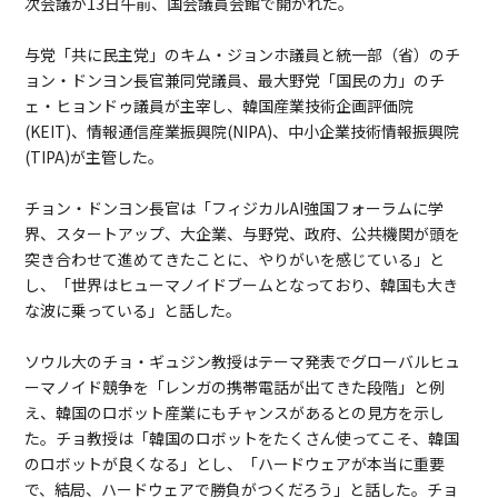
次会議が13日午前、国会議員会館で開かれた。
与党「共に民主党」のキム・ジョンホ議員と統一部（省）のチ
ョン・ドンヨン長官兼同党議員、最大野党「国民の力」のチ
ェ・ヒョンドゥ議員が主宰し、韓国産業技術企画評価院
(KEIT)、情報通信産業振興院(NIPA)、中小企業技術情報振興院
(TIPA)が主管した。
チョン・ドンヨン長官は「フィジカルAI強国フォーラムに学
界、スタートアップ、大企業、与野党、政府、公共機関が頭を
突き合わせて進めてきたことに、やりがいを感じている」と
し、「世界はヒューマノイドブームとなっており、韓国も大き
な波に乗っている」と話した。
ソウル大のチョ・ギュジン教授はテーマ発表でグローバルヒュ
ーマノイド競争を「レンガの携帯電話が出てきた段階」と例
え、韓国のロボット産業にもチャンスがあるとの見方を示し
た。チョ教授は「韓国のロボットをたくさん使ってこそ、韓国
のロボットが良くなる」とし、「ハードウェアが本当に重要
で、結局、ハードウェアで勝負がつくだろう」と話した。チョ