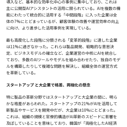
導入など、基本的な効率化中心の事例に集中しており、これは
主に公開型AIアシスタントの活用に限られている。AIを複数の機
能にわたって統合的に活用する「中間段階」に入った企業は全
体の7%にとどまっているが、顧客体験の改善や運営効率の向上
に向け、より進歩した活用事例を実現している。
最も高度化した段階に分類される「変革的段階」に達した企業
は11%に過ぎなかった。これらは製品開発、戦略的な意思決
定、ビジネスモデルの確立など、企業運営の中核にAIを統合し
ており、多数のAIツールやモデルを組み合わせたり、独自のモデ
ルを構築したりして複雑な問題を解決し、組織全体の運営方式
を革新している。
スタートアップ と大企業で格差、両極化の懸念
特に製品の革新分野ではスタートアップと大企業の間に、明ら
かな格差があらわれた。スタートアップの21%がAIを活用して
新製品やサービスを開発中だが、大企業は10%にとどまった。
これは、組織の規模と官僚的構造がAI革新のスピードに影響を
及ぼしていることを意味しており、韓国が「両極化したAI経済