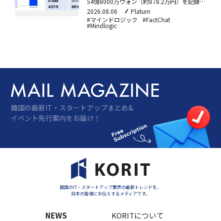
54億8000万ウォン（約878.2万円）を記録
し、前年同期比1132%増となった。政府部
2026.08.06
Platum
省や大学を中心に生成AI導入が広がり、主力
#マインドロジック
#FactChat
#Mindlogic
製品「FactChat」の有料ユーザーは約50万
人に達している。
韓国の最新IT・スタートアップまとめ&
イベント先行案内をお届け！
韓国のIT・スタートアップ業界の最新トレンドを、
日本の皆様にお伝えするメディアです。
NEWS
KORITについて