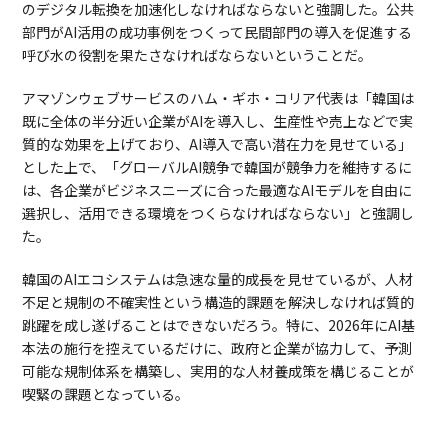
のデジタル転換を加速化しなければならないと強調した。公共
部門がAI活用の成功事例をつくって民間部門の導入を促進する
呼び水の役割を果たさなければならないということだ。
アマゾンウェブサービスのハム・ギホ・コリア代表は「韓国は
既に全体の半分近い企業がAIを導入し、生産性や売上などで実
質的な効果を上げており、AI導入で高い潜在力を見せている」
とした上で、「グローバルAI競争で韓国が競争力を維持するに
は、各企業がビジネスニーズに合った最適なAIモデルを自由に
選択し、活用できる環境をつくらなければならない」と強調し
た。
韓国のAIエコシステムは急速な量的成長を見せているが、人材
不足と規制の不確実性という構造的課題を解決しなければ質的
跳躍を成し遂げることはできないだろう。特に、2026年にAI基
本法の施行を控えているだけに、政府と企業が協力して、予測
可能な規制体系を構築し、実用的な人材養成策を構じることが
喫緊の課題となっている。