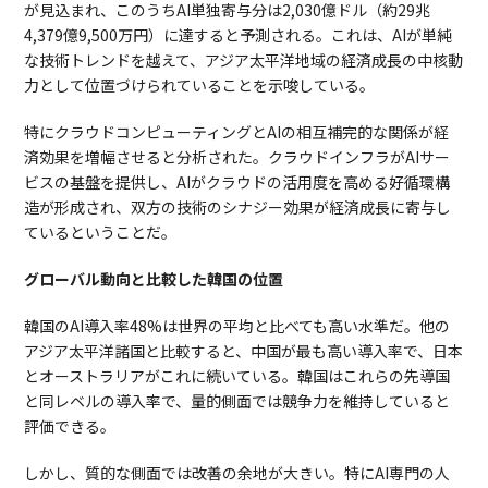
が見込まれ、このうちAI単独寄与分は2,030億ドル（約29兆
4,379億9,500万円）に達すると予測される。これは、AIが単純
な技術トレンドを越えて、アジア太平洋地域の経済成長の中核動
力として位置づけられていることを示唆している。
特にクラウドコンピューティングとAIの相互補完的な関係が経
済効果を増幅させると分析された。クラウドインフラがAIサー
ビスの基盤を提供し、AIがクラウドの活用度を高める好循環構
造が形成され、双方の技術のシナジー効果が経済成長に寄与し
ているということだ。
グローバル動向と比較した韓国の位置
韓国のAI導入率48%は世界の平均と比べても高い水準だ。他の
アジア太平洋諸国と比較すると、中国が最も高い導入率で、日本
とオーストラリアがこれに続いている。韓国はこれらの先導国
と同レベルの導入率で、量的側面では競争力を維持していると
評価できる。
しかし、質的な側面では改善の余地が大きい。特にAI専門の人