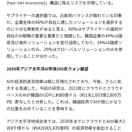
(two-tier economy)」構造に陥るリスクを示唆している。
サプライヤーの選択面では、比較的バランスが取れている印象
だ。企業全体の66%が自社に適したソリューションを選択する
のに十分な柔軟性があると答え、90%はサプライヤーの選択が
自社のAI戦略の重要な要素だと強調した。韓国企業の44%は国
産及び海外ソリューションを並行活用しており、24%は国産ソ
リューションのみ、29%はグローバルソリューションのみを使
用していることが分かった。
2030年アジア太平洋AI市場203兆ウォン展望
AIの経済的波及効果は既に可視化されており、今後、さらに拡
大する見通しだ。今回の研究は、2023年にクラウドとクラウド
ベースのAIが韓国のGDPに約80億ドル（約1兆1,603億2,800万
円）寄与したと分析した。これは、韓国経済でAIが既にかなり
の比重を占めていることを意味する。
アジア太平洋地域全体では、2030年までにクラウドとAIが最大2
兆9千億ドル（約420兆5,435億円）の経済効果を創出すること