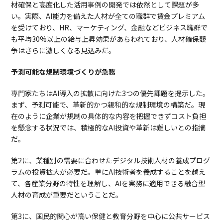
材確保と高度化した活用事例の開発では依然として課題が多
い。実際、AI能力を備えた人材が全ての職群で賃金プレミアム
を受けており、HR、マーケティング、金融などビジネス職群で
も平均30%以上の給与上昇効果があらわれており、人材確保競
争はさらに激しくなる見込みだ。
予測可能な規制環境づくりが急務
専門家たちはAI導入の拡散に向けた3つの優先課題を提示した。
まず、予測可能で、革新的かつ親和的な規制環境の構築だ。現
在のように企業が規制の具体的な内容を把握できずコスト負担
を懸念する状況では、積極的なAI投資や革新は難しいとの指摘
だ。
第2に、業種別の需要に合わせたデジタル技術人材の養成プログ
ラムの投資拡大が必要だ。単にAI技術者を養成することを越え
て、各産業分野の特性を理解し、AIを実務に適用できる融合型
人材の育成が重要だということだ。
第3に、国民的関心が高い保健と教育分野を中心に公共サービス