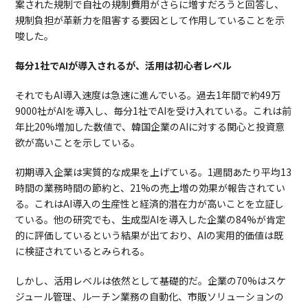
案された規制で自社の規制費用がさらに増すだろうと回答し、
規制負担が革新力を阻害する要因として作用していることを示
唆した。
毎分1社でAIが導入されるが、活用は初心者レベル
それでもAI導入速度は急速に進んでいる。過去1年間で約49万
9000社がAIを導入し、毎分1社でAIを受け入れている。これは前
年比20%増加した数値で、韓国企業のAIに対する関心と投資意
欲が高いことを示している。
初期導入企業は実質的な成果を上げている。1週間あたり平均13
時間の業務時間の節約と、21%の売上増の効果が報告されてい
る。これはAI導入の生産性と経済的潜在力が高いことを立証し
ている。他の研究でも、生成型AIを導入した企業の84%が肯定
的に評価しているという結果が出ており、AIの実用的価値は既
に検証されているとみられる。
しかし、活用レベルは依然として基礎的だ。企業の70%はスケ
ジュール管理、ルーチン業務の自動化、市販ソリューションの