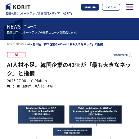
SIGN UP
LOGIN
韓国のIT&スタートアップ業界専門メディア「KORIT」
NEWS
ニュース
韓国のIT・スタートアップの最新ニュースを配信します。
TOP
NEWS
AI人材不足、韓国企業の43%が「最も大きなネック」と指摘
AI
BookMark
AI人材不足、韓国企業の43%が「最も大きなネッ
ク」と指摘
2025.07.08
Platum
#HR
#Platum
#人材
#AI