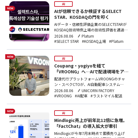
AI
NEW
AIが信頼できるか検証するSELECT
STAR、KOSDAQの門を叩く
AIデータ・信頼性評価企業のSELECTSTARが
KOSDAQ技術特例上場の技術性評価を通過し
た。AI信頼性評価を核心事業とする韓国内企
2026.08.06
Platum
業として初の突破で、年内に上場予備審査を
#SELECT STAR
#KOSDAQ上場
#Platum
申請する計画だ。
NEW
AI
Coupang・yogiyoを経て
「VROONG」へ…AIで配達現場をアッ
プデート
配達代行プラットフォームVROONGのチャ
ン・スベクCTOが、AI自動配車システム
「VROONGプラス」による店舗到着時間
2026.08.06
UNICORN FACTORY
30%短縮の成果と、ラストマイルのサービス
#VROONG
#AI配車
#ラストマイル配送
化を目指すLaaS戦略について語った。
NEW
AI
Mindlogic売上が前年比12倍に急増。
「FactChat」の導入拡大が牽引
Mindlogicが今年7月末時点で累積売り上げ