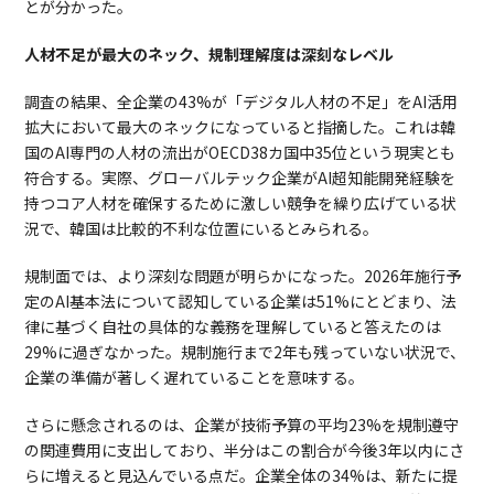
とが分かった。
人材不足が最大のネック、規制理解度は深刻なレベル
調査の結果、全企業の43%が「デジタル人材の不足」をAI活用
拡大において最大のネックになっていると指摘した。これは韓
国のAI専門の人材の流出がOECD38カ国中35位という現実とも
符合する。実際、グローバルテック企業がAI超知能開発経験を
持つコア人材を確保するために激しい競争を繰り広げている状
況で、韓国は比較的不利な位置にいるとみられる。
規制面では、より深刻な問題が明らかになった。2026年施行予
定のAI基本法について認知している企業は51%にとどまり、法
律に基づく自社の具体的な義務を理解していると答えたのは
29%に過ぎなかった。規制施行まで2年も残っていない状況で、
企業の準備が著しく遅れていることを意味する。
さらに懸念されるのは、企業が技術予算の平均23%を規制遵守
の関連費用に支出しており、半分はこの割合が今後3年以内にさ
らに増えると見込んでいる点だ。企業全体の34%は、新たに提