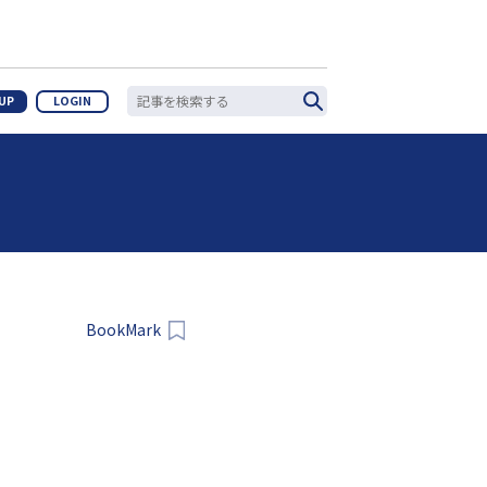
 UP
LOGIN
BookMark