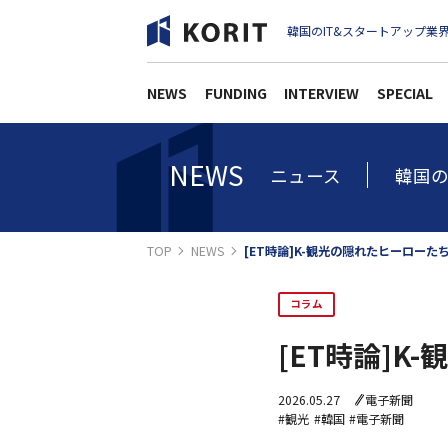
韓国のIT&スタートアップ業界
NEWS
FUNDING
INTERVIEW
SPECIAL
NEWS
ニュース
韓国の
TOP
NEWS
[ET時論]K-観光の隠れたヒーローた
コラム
[ET時論]K
2026.05.27
電子新聞
#観光
#韓国
#電子新聞