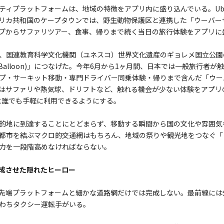
ィプラットフォームは、地域の特徴をアプリ内に盛り込んでいる。Uberの「
カ共和国のケープタウンでは、野生動物保護区と連携した「ウーバーサファリ(
プからサファリツアー、食事、帰りまで続く当日の旅行体験をアプリに
、国連教育科学文化機関（ユネスコ）世界文化遺産のギョレメ国立公園
r Balloon)」につなげた。今年6月から1ヶ月間、日本では一般旅行者
プ・サーキット移動・専門ドライバー同乗体験・帰りまで含んだ「ウーバー
Uberはサファリや熱気球、ドリフトなど、触れる機会が少ない体験をアプ
うに誰でも手軽に利用できるようにする。
的地に到達することにとどまらず、移動する瞬間から国の文化や雰囲気
都市を結ぶマクロ的交通網はもちろん、地域の祭りや観光地をつなぐ「
力を一段階高めなければならない。
成させた隠れたヒーロー
先端プラットフォームと細かな道路網だけでは完成しない。最前線には
わちタクシー運転手がいる。