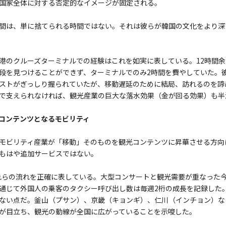
国家全体に対する否定的なイメージが固定される。
間は、単に捨てられる時間ではない。それは彼らが韓国の文化をより深
港のクルーズターミナルでの経験はこれを如実に表している。12時間
段を見つけることができず、ターミナルでのみ2時間を費やしていた。
ストがぎっしり握られていたが、移動遅延のために結局、訪れるのを諦
で支えられなければ、観光産業の巨大な落水効果（金が回る効果）も半
コンテンツとなるモビリティ
モビリティ産業が「移動」そのものを観光コンテンツに昇華させる方向
もはや追加サービスではない。
これらの流れを正確に表している。大型コンサートと観光需要が重なった今年
通じて外国人の乗客のタクシー呼び出し数は毎週2桁の成長を記録した
ない点だ。釜山（プサン）、京畿（キョンギ）、仁川（インチョン）な
が目立ち、観光の動線が全国に広がっていることを示唆した。