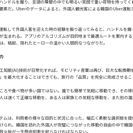
ハンドルを握り、言語の障壁の中でも明るい笑顔で重い荷物を持ってく
要素だ。Uberのデータによると、外国人観光客による韓国のUber運
運転して外国人客を迎えた時の経験を振り返ってみると、ハンドルを握
が生まれる。アプリのアルゴリズムが目的地まで最適ルートを案内する
は、結局、隠れたヒーローの温かい人間的なつながりだ。
力
工知能(AI)技術が日常化すれば、モビリティ産業は再び、巨大な転換期
」を最大化することはできても、旅行の「品質」を完全に完成させるこ
ころや食べ物が多い国ではない。誰でも簡単で気軽に移動でき、その移
人は速くて正確な移動を、ある人は家族との気軽な移動を、また別の誰
テムは、利用者の様々な目的と状況に合った、幅広く柔軟な選択肢を提
けられ、韓国を訪れた外国人が完璧につながった移動の自由の中で韓国
我々皆が一生懸命知恵を絞らなければならない。