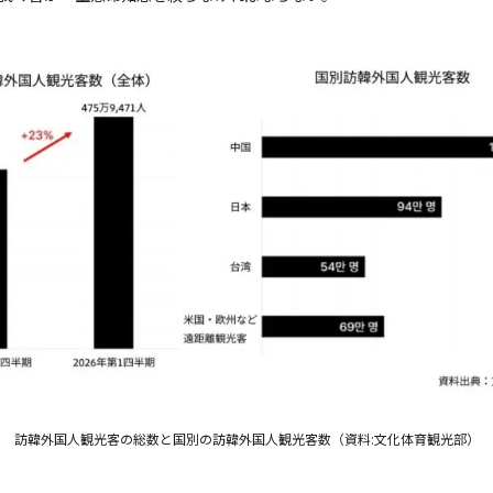
訪韓外国人観光客の総数と国別の訪韓外国人観光客数（資料:文化体育観光部）