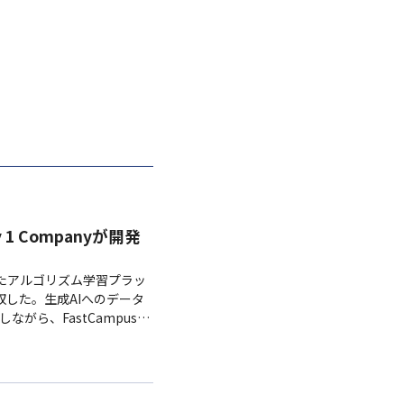
 Companyが開発
ていたアルゴリズム学習プラッ
を買収した。生成AIへのデータ
がら、FastCampusな
者向け学習環境を強化する