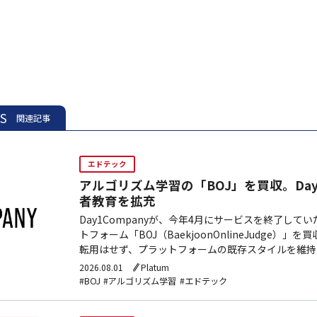
ES
関連記事
エドテック
アルゴリズム学習の「BOJ」を買収。Day 1
者教育を拡充
Day1Companyが、今年4月にサービスを終了し
トフォーム「BOJ（BaekjoonOnlineJudge）」
転用はせず、プラットフォームの既存スタイルを維持しな
ど同社が展開する教育サービスとの連携を通じて開発
2026.08.01
Platum
方針。
#BOJ
#アルゴリズム学習
#エドテック