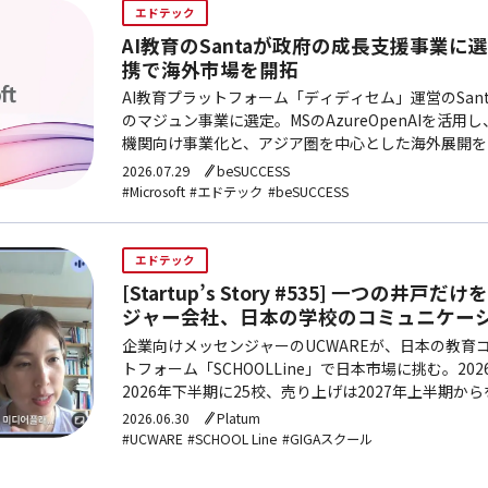
エドテック
AI教育のSantaが政府の成長支援事業に選定
携で海外市場を開拓
AI教育プラットフォーム「ディディセム」運営のSan
のマジュン事業に選定。MSのAzureOpenAIを活用
機関向け事業化と、アジア圏を中心とした海外展開を
4,000機関以上への供給実績を持つ。
2026.07.29
beSUCCESS
#Microsoft
#エドテック
#beSUCCESS
エドテック
[Startup’s Story #535] 一つの
ジャー会社、日本の学校のコミュニケー
企業向けメッセンジャーのUCWAREが、日本の教育
トフォーム「SCHOOLLine」で日本市場に挑む。20
2026年下半期に25校、売り上げは2027年上半期か
2026.06.30
Platum
#UCWARE
#SCHOOL Line
#GIGAスクール