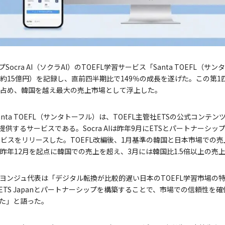
ocra AI（ソクラAI）のTOEFL学習サービス「Santa TOEFL（
（約15億円）を記録し、直前四半期比で149％の成長を遂げた。この第
を占め、韓国を越え最大の売上市場として浮上した。
nta TOEFL（サンタトーフル）は、TOEFL主管社ETSの公式コンテ
提供するサービスである。Socra AIは昨年9月にETSとパートナーシ
ービスをリリースした。TOEFL改編後、1月基準の韓国と日本市場での売
昨年12月を起点に韓国での売上を超え、3月には韓国比1.5倍以上の売
のムン・ヨンジュ代表は「デジタル転換が比較的遅い日本のTOEFL学習市場の
ース、ETS Japanとパートナーシップを構築することで、市場での信頼性
た」と語った。