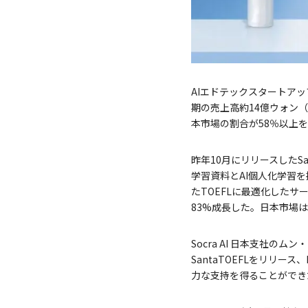
AIエドテックスタートアップS
期の売上高約14億ウォン
本市場の割合が58％以上
昨年10月にリリースしたSa
学習資料とAI個人化学習を
たTOEFLに最適化したサ
83%成長した。日本市場は
Socra AI 日本支社
SantaTOEFLをリリ
力な支持を得ることができ