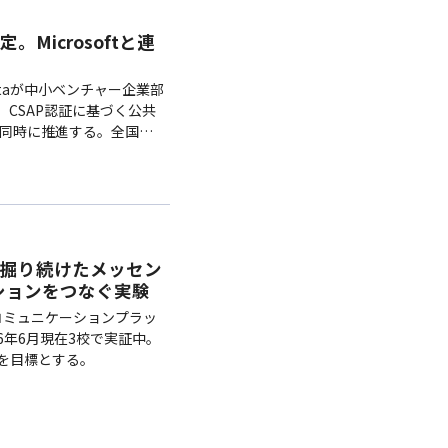
。Microsoftと連
taが中小ベンチャー企業部
し、CSAP認証に基づく公共
同時に推進する。全国
井戸だけを掘り続けたメッセン
ションをつなぐ実験
コミュニケーションプラッ
26年6月現在3校で実証中。
らを目標とする。