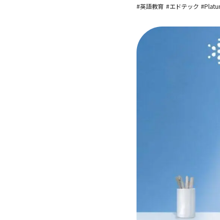
#英語教育
#エドテック
#Plat