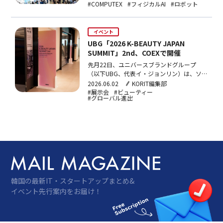
テーマに掲げた今年のイベントは、AIコンピ
#COMPUTEX
#フィジカルAI
#ロボット
ューティング、ロボティクス・スマートモビ
リティ、次世代技術を柱に、グローバルな大
手テック企業とスタートアップ、産業専門
イベント
家…
UBG「2026 K-BEAUTY JAPAN
SUMMIT」2nd、COEXで開催
先月22日、ユニバースブランドグループ
（以下UBG、代表イ・ジョンリン）は、ソウ
ル・COEXで「2026K-
2026.06.02
KORIT編集部
BEAUTYJAPANSUMMIT」2ndを開催した。本
#展示会
#ビューティー
#グローバル進出
イベントは、K-ビューティー企業の日本市場
進出支援を目的としており、4月に開催され
た第1回の好評を受けて実施された。今回の
テーマ…
韓国の最新IT・スタートアップまとめ&
イベント先行案内をお届け！