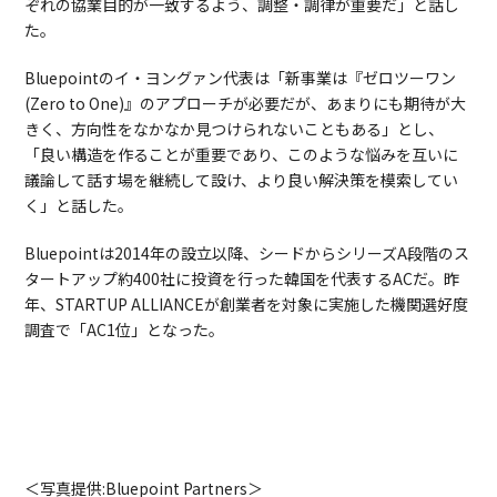
ぞれの協業目的が一致するよう、調整・調律が重要だ」と話し
た。
Bluepointのイ・ヨングァン代表は「新事業は『ゼロツーワン
(Zero to One)』のアプローチが必要だが、あまりにも期待が大
きく、方向性をなかなか見つけられないこともある」とし、
「良い構造を作ることが重要であり、このような悩みを互いに
議論して話す場を継続して設け、より良い解決策を模索してい
く」と話した。
Bluepointは2014年の設立以降、シードからシリーズA段階のス
タートアップ約400社に投資を行った韓国を代表するACだ。昨
年、STARTUP ALLIANCEが創業者を対象に実施した機関選好度
調査で「AC1位」となった。
＜写真提供:Bluepoint Partners＞