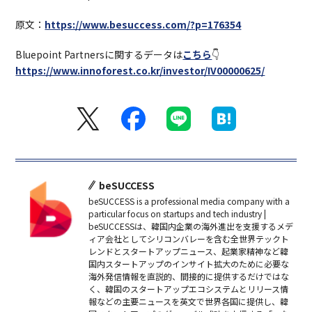
原文：
https://www.besuccess.com/?p=176354
Bluepoint Partnersに関するデータは
こちら
👇
https://www.innoforest.co.kr/investor/IV00000625/
beSUCCESS
beSUCCESS is a professional media company with a
particular focus on startups and tech industry |
beSUCCESSは、韓国内企業の海外進出を支援するメデ
ィア会社としてシリコンバレーを含む全世界テックト
レンドとスタートアップニュース、起業家精神など韓
国内スタートアップのインサイト拡大のために必要な
海外発信情報を直説的、間接的に提供するだけではな
く、韓国のスタートアップエコシステムとリリース情
報などの主要ニュースを英文で世界各国に提供し、韓