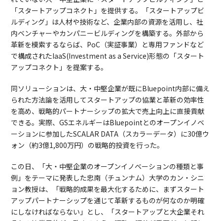
「スタートアップコネクト」を提供する。「スタートアップビ
ルディング」は人材や技術など、企業内部の資源を活用し、社
内ベンチャーやカンパニービルディングを構築する。外部から
革新を模索するならば、PoC（実証事業）と専用ファンドなど
で構成されたIaaS(Investment as a Service)形態の「スタート
アップコネクト」を提案する。
同ソリューションは、大・中堅企業が既にBluepoint内部に備え
られた方法論を活用してスタートアップの協業と革新の効率性
を高め、戦略的パートナーシップの拡大で売上向上に直接貢献
できる。実際、GSエネルギーはBluepointとのオープンイノベ
ーションに参加したSCALAR DATA（スカラーデータ）に30億ウ
ォン（約3億1,800万円）の戦略的投資を行った。
この日、「大・中堅企業のオープンイノベーションの種類と事
例」をテーマに発表した忠南（チュンナム）大学のカン・シニ
ョン教授は、「戦略的成果を最大化するために、まずスタート
アップパートナーシップを通じて革新するものが何なのか明確
にしなければならない」とし、「スタートアップと大企業それ