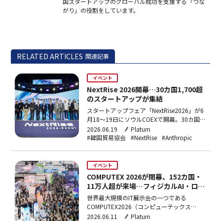
国スタートアップのグローバル成功を支援する「つな
がり」の役割をしています。
RELATED ARTICLES
関連記事
イベント
NextRise 2026開幕…30カ国1,700超
のスタートアップが集結
スタートアップフェア「NextRise2026」が6
月18〜19日にソウルCOEXで開幕。30カ国
1,700超のスタートアップと270社超の企
2026.06.19
Platum
業・投資会社が参加し、1対1の投資相談
#韓国貿易協会
#NextRise
#Anthropic
4,000件超を実施。今年の主賓国はフランス
で、OpenAIやAnthropicなどAI大手もカンフ
ァレンスに登壇する。
イベント
COMPUTEX 2026が閉幕、152カ国・
11万人超が来場…フィジカルAI・ロボ
ティクスに注目集まる
世界最大規模のIT展示会の一つである
COMPUTEX2026（コンピューテックス
2026）が5日に閉幕した。「AITogether」を
2026.06.11
Platum