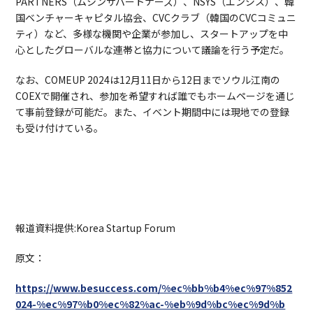
PARTNERS（ムシンサパートナーズ）、NSYS（エンシス）、韓
国ベンチャーキャピタル協会、CVCクラブ（韓国のCVCコミュニ
ティ）など、多様な機関や企業が参加し、スタートアップを中
心としたグローバルな連帯と協力について議論を行う予定だ。
なお、COMEUP 2024は12月11日から12日までソウル江南の
COEXで開催され、参加を希望すれば誰でもホームページを通じ
て事前登録が可能だ。また、イベント期間中には現地での登録
も受け付けている。
報道資料提供:Korea Startup Forum
原文：
https://www.besuccess.com/%ec%bb%b4%ec%97%852
024-%ec%97%b0%ec%82%ac-%eb%9d%bc%ec%9d%b