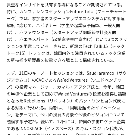
貴重なインサイトを共有する場になることが期待されている。
特に、カンファレンスセッションFuture Talk（フューチャート
ーク）では、参加者のスタートアップエコシステムに対する理
解度に応じて、△ビギナー（学生や起業家予備軍、一般人向
け）、△ファウンダー（スタートアップ関係者や社会人向
け）、△エキスパート（起業家や専門家向け）という3つのセッ
ションを用意している。さらに、新設のTech Talk 15（テック
トーク15）トラックは、韓国内外で注目されているテック企業
の新技術や新製品を披露できる場として構成されている。
まず、11日のキーノートセッションでは、Saudi aramco（サウ
ジアラムコ）のCVCであるWa’ed Ventures（ワエドベンチャー
ズ）の投資マネージャー、カマル・アフタブ氏と、今年、韓国
の半導体企業として初めてWa’ed Venturesの投資を獲得し話題
となったRebellions（リベリオン）のパク・ソンヒョン代表に
よる対談が行われる。両者は、「国境を越えたイノベーショ
ン」をテーマに、今回の投資の背景や今後のビジョンについて
議論する予定だ。続いて、12日には、韓国の宇宙ロケット企業
であるINNOSPACE（イノスペース）のキム・スジョン代表が、