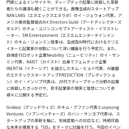
門家によるインサイトや、ディープテック起業に挑戦した革新
者たちの講演も聞くことができる。画像生成AIスタートアップ
NXN LABS（エヌエックスエヌラボ）のイ・ジェウォン代表、ア
メリカ美術監督組合Art Directors Guild（アートディレクターズ
ギルド）のチュ・ユジンコンセプトアーティスト・イラストレ
ーター、SM Entertainment（エスエムエンターテインメン
ト）のキム・ジョンミン理事は、生成型AI時代におけるクリエ
イターと起業家の役割について深い議論を行う予定だ。また、
自律走行ロボット企業Neubility（ニュービリティ）のイ・サン
ミン代表、KAIST（カイスト）出身でフェムテック企業
INERTIA（イナーシア）を設立したキム・ヒョイ代表、AI基盤
のエドテックスタートアップPREDICTION（プレディクショ
ン）のイ・インソプ代表は、20代でディープテック分野の起業
に挑戦したきっかけや、若手起業家の現実と理想について赤
裸々に公開する予定だ。
Gridwiz（グリッドウィズ）のキム・グファン代表とsopoong
Ventures（ソプンベンチャーズ）のハン・サンヨプ代表は、ス
タートアップの革新を軸に、気候変動への対応など、持続可能
な未来を模索する「SIS」をテーマに討論を行う。今回のイベン