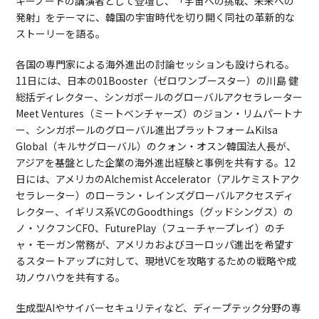
キーノートの講演者として登壇し、「宇宙への挑戦、未来への
発射」をテーマに、韓国の宇宙時代を切り開く同社の革新的な
ストーリーを語る。
各国の専門家による海外進出の討論セッションも設けられる。
11日には、日本の01Booster（ゼロワンブースター）の川島 健
総括ディレクター、シンガポールのグローバルアクセラレーター
Meet Ventures（ミートベンチャーズ）のジョン・リムパートナ
ー、シンガポールのグローバル進出プラットフォームKilsa
Global（キルサグローバル）のクォン・オスン韓国法人長が、
アジアを基盤とした企業の海外進出経験と事例を共有する。12
日には、アメリカのAlchemist Accelerator（アルケミストアク
セラレーター）のローラン・レインズグローバルアクセスディ
レクター、イギリス系VCのGoodthings（グッドシングス）の
ノ・ソクフンCFO、FuturePlay（フューチャープレイ）のチ
ャ・モーガン常務が、アメリカおよびヨーロッパ進出を希望す
るスタートアップに対して、現地VCを攻略するための戦略や成
功ノウハウを共有する。
生成型AIやサイバーセキュリティなど、ディープテック分野の専