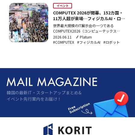
ァレンスに登壇する。
イベント
COMPUTEX 2026が閉幕、152カ国・
11万人超が来場…フィジカルAI・ロボ
ティクスに注目集まる
世界最大規模のIT展示会の一つである
COMPUTEX2026（コンピューテックス
2026）が5日に閉幕した。「AITogether」を
2026.06.11
Platum
テーマに掲げた今年のイベントは、AIコンピ
#COMPUTEX
#フィジカルAI
#ロボット
ューティング、ロボティクス・スマートモビ
リティ、次世代技術を柱に、グローバルな大
手テック企業とスタートアップ、産業専門
家…
韓国の最新IT・スタートアップまとめ&
イベント先行案内をお届け！