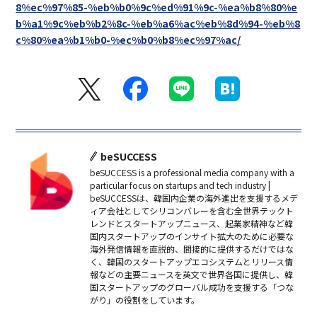
8%ec%97%85-%eb%b0%9c%ed%91%9c-%ea%b8%80%e
b%a1%9c%eb%b2%8c-%eb%a6%ac%eb%8d%94-%eb%8
c%80%ea%b1%b0-%ec%b0%b8%ec%97%ac/
beSUCCESS
beSUCCESS is a professional media company with a
particular focus on startups and tech industry |
beSUCCESSは、韓国内企業の海外進出を支援するメデ
ィア会社としてシリコンバレーを含む全世界テックト
レンドとスタートアップニュース、起業家精神など韓
国内スタートアップのインサイト拡大のために必要な
海外発信情報を直説的、間接的に提供するだけではな
く、韓国のスタートアップエコシステムとリリース情
報などの主要ニュースを英文で世界各国に提供し、韓
国スタートアップのグローバル成功を支援する「つな
がり」の役割をしています。