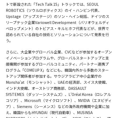
トで新設された「Tech Talk 15」トラックでは、SEOUL
ROBOTICS（ソウルロボティクス）のイ・ハンビン代表、
Upstage（アップステージ）のソン・ヘイン総括、ドイツのス
リープテック企業Variowell Development（バリオウェルディ
ベロップメント）のトビアス・キルヒホフ代表などが、世界で
認められている自社の技術とソリューションについて発表を行
う。
さらに、大企業やグローバル企業、CVCなどが参加するオープン
イノベーションプログラムや、グローバルスタートアップと支
援機関が参加するグローバルコミュニティ、パートナー連携プ
ログラム「COMEUP X」などにも、韓国内外から多数のスター
トアップ関係者が参加する。サウジアラビア中小企業庁の
Monsha’at（モンシャット）、UAEの経済部、スイス大使館、
インド大使館、オーストリア商務部、DASSAULT
SYSTEMES（ダッソーシステムズ）、L’Oréal Korea（ロレアル
コリア）、Microsoft（マイクロソフト）、NVIDIA（エヌビディ
ア）、Siemens（シーメンス）などの海外政府機関や企業に加
え、韓国からもHYUNDAI（現代自動車）、MUSINSA