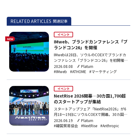
RELATED ARTICLES
関連記事
イベント
NEW
IMweb、ブランドカンファレンス「ブ
ランドコン26」を開催
IMwebは28日、ソウルのCOEXでブランドカ
ンファレンス「ブランドコン26」を初開催
し、約1,000名が参加。トレンド・戦略・ブ
2026.08.08
Platum
ランディングの3セッションを実施し、各ス
#IMweb
#ATHOME
#マーケティング
ピーカーがAI時代の競争力やブランド成長の
在り方を論じた。
イベント
NextRise 2026開幕…30カ国1,700超
のスタートアップが集結
スタートアップフェア「NextRise2026」が6
月18〜19日にソウルCOEXで開幕。30カ国
1,700超のスタートアップと270社超の企
2026.06.19
Platum
業・投資会社が参加し、1対1の投資相談
#韓国貿易協会
#NextRise
#Anthropic
4,000件超を実施。今年の主賓国はフランス
で、OpenAIやAnthropicなどAI大手もカンフ