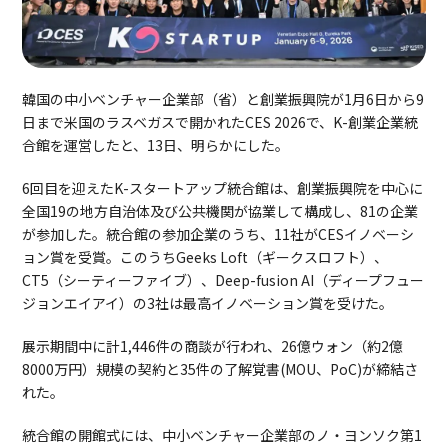
韓国の中小ベンチャー企業部（省）と創業振興院が1月6日から9
日まで米国のラスベガスで開かれたCES 2026で、K-創業企業統
合館を運営したと、13日、明らかにした。
6回目を迎えたK-スタートアップ統合館は、創業振興院を中心に
全国19の地方自治体及び公共機関が協業して構成し、81の企業
が参加した。統合館の参加企業のうち、11社がCESイノベーシ
ョン賞を受賞。このうちGeeks Loft（ギークスロフト）、
CT5（シーティーファイブ）、Deep-fusion AI（ディープフュー
ジョンエイアイ）の3社は最高イノベーション賞を受けた。
展示期間中に計1,446件の商談が行われ、26億ウォン（約2億
8000万円）規模の契約と35件の了解覚書(MOU、PoC)が締結さ
れた。
統合館の開館式には、中小ベンチャー企業部のノ・ヨンソク第1