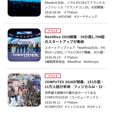
IMwebは28日、ソウルのCOEXでブランドカ
ンファレンス「ブランドコン26」を初開催
し、約1,000名が参加。トレンド・戦略・ブ
2026.08.08
Platum
ランディングの3セッションを実施し、各ス
#IMweb
#ATHOME
#マーケティング
ピーカーがAI時代の競争力やブランド成長の
在り方を論じた。
イベント
NextRise 2026開幕…30カ国1,700超
のスタートアップが集結
スタートアップフェア「NextRise2026」が6
月18〜19日にソウルCOEXで開幕。30カ国
1,700超のスタートアップと270社超の企
2026.06.19
Platum
業・投資会社が参加し、1対1の投資相談
#韓国貿易協会
#NextRise
#Anthropic
4,000件超を実施。今年の主賓国はフランス
で、OpenAIやAnthropicなどAI大手もカンフ
ァレンスに登壇する。
イベント
COMPUTEX 2026が閉幕、152カ国・
11万人超が来場…フィジカルAI・ロボ
ティクスに注目集まる
世界最大規模のIT展示会の一つである
COMPUTEX2026（コンピューテックス
2026）が5日に閉幕した。「AITogether」を
2026.06.11
Platum
テーマに掲げた今年のイベントは、AIコンピ
#COMPUTEX
#フィジカルAI
#ロボット
ューティング、ロボティクス・スマートモビ