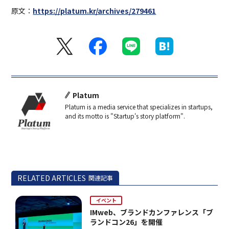
原文：
https://platum.kr/archives/279461
Platum
Platum is a media service that specializes in startups,
and its motto is "Startup's story platform".
RELATED ARTICLES
関連記事
イベント
IMweb、ブランドカンファレンス「ブ
ランドコン26」を開催