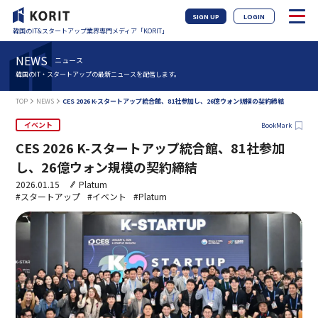
SIGN UP
LOGIN
韓国のIT&スタートアップ業界専門メディア「KORIT」
NEWS
ニュース
韓国のIT・スタートアップの最新ニュースを配信します。
TOP
NEWS
CES 2026 K-スタートアップ統合館、81社参加し、26億ウォン規模の契約締結
イベント
BookMark
CES 2026 K-スタートアップ統合館、81社参加
し、26億ウォン規模の契約締結
2026.01.15
Platum
#スタートアップ
#イベント
#Platum