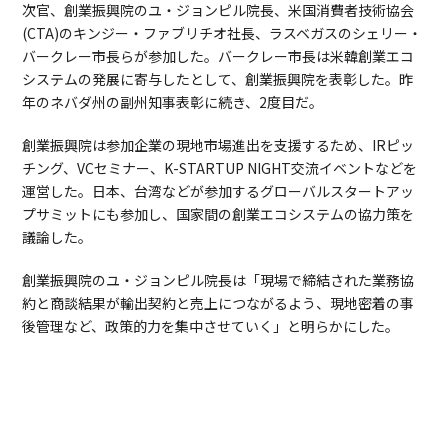
次官、創業振興院のユ・ジョンピル院長、米国消費者技術協会
(CTA)のキンジー・ファブリチオ社長、ラスベガスのシェリー・
バークレー市長らが参加した。バークレー市長は米韓創業エコ
システムの発展に寄与したとして、創業振興院を表彰した。昨
年のネバダ州の副州知事表彰に続き、2度目だ。
創業振興院は参加企業の現地市場進出を支援するため、IRピッ
チング、VCセミナー、K-STARTUP NIGHT交流イベントなどを
運営した。日本、台湾などが参加するグローバルスタートアッ
プサミットにも参加し、国家間の創業エコシステムの協力策を
議論した。
創業振興院のユ・ジョンピル院長は「現場で締結された業務協
約と商談結果が輸出契約と売上につながるよう、現地密着の事
後管理など、政策的力を集中させていく」と明らかにした。