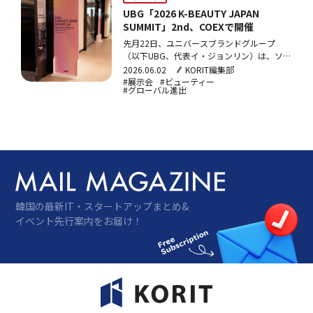
家…
UBG「2026 K-BEAUTY JAPAN
SUMMIT」2nd、COEXで開催
先月22日、ユニバースブランドグループ
（以下UBG、代表イ・ジョンリン）は、ソウ
ル・COEXで「2026K-
2026.06.02
KORIT編集部
BEAUTYJAPANSUMMIT」2ndを開催した。本
#展示会
#ビューティー
#グローバル進出
イベントは、K-ビューティー企業の日本市場
進出支援を目的としており、4月に開催され
た第1回の好評を受けて実施された。今回の
テーマ…
韓国の最新IT・スタートアップまとめ&
イベント先行案内をお届け！