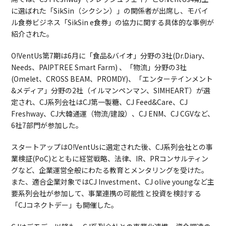
に選ばれた「SikSin（シクシン）」の関係者が出席し、モバイ
ル食券ビジネス「SikSin e食券」の協力に関する具体的な事例が
紹介された。
O!VentUs第7期は6月に「食品&バイオ」分野の3社(Dr.Diary、
Needs、PAIPTREE Smart Farm) 、「物流」分野の3社
(Omelet、CROSS BEAM、PROMDY)、「エンターテインメント
&メディア」分野の2社（イルマンペンマン、SIMHEART）が選
定され、CJ系列会社はCJ第一製糖、CJ Feed&Care、CJ
Freshway、CJ大韓通運（物流/建設）、CJ ENM、CJ CGVなど、
6社7部門が参加した。
スタートアップはO!VentUsに選定された後、CJ系列会社との事
業検証(PoC)とともに経営戦略、法律、IR、PRコンサルティン
グなど、企業運営全般にわたる教育とメンタリングを受けた。
また、適合企業対象ではCJ Investment、CJ olive youngなど主
要系列会社が参加して、事業連携の可能性と投資を検討する
「CJコネクトデー」も開催した。