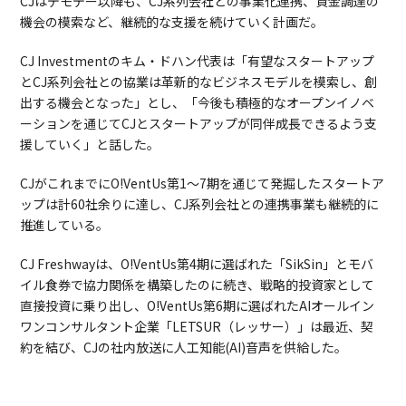
CJはデモデー以降も、CJ系列会社との事業化連携、資金調達の
機会の模索など、継続的な支援を続けていく計画だ。
CJ Investmentのキム・ドハン代表は「有望なスタートアップ
とCJ系列会社との協業は革新的なビジネスモデルを模索し、創
出する機会となった」とし、「今後も積極的なオープンイノベ
ーションを通じてCJとスタートアップが同伴成長できるよう支
援していく」と話した。
CJがこれまでにO!VentUs第1～7期を通じて発掘したスタートア
ップは計60社余りに達し、CJ系列会社との連携事業も継続的に
推進している。
CJ Freshwayは、O!VentUs第4期に選ばれた「SikSin」とモバ
イル食券で協力関係を構築したのに続き、戦略的投資家として
直接投資に乗り出し、O!VentUs第6期に選ばれたAIオールイン
ワンコンサルタント企業「LETSUR（レッサー）」は最近、契
約を結び、CJの社内放送に人工知能(AI)音声を供給した。