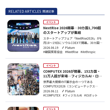
RELATED ARTICLES
関連記事
イベント
NextRise 2026開幕…30カ国1,700超
のスタートアップが集結
スタートアップフェア「NextRise2026」が6
月18〜19日にソウルCOEXで開幕。30カ国
1,700超のスタートアップと270社超の企
2026.06.19
Platum
業・投資会社が参加し、1対1の投資相談
#韓国貿易協会
#NextRise
#Anthropic
4,000件超を実施。今年の主賓国はフランス
で、OpenAIやAnthropicなどAI大手もカンフ
ァレンスに登壇する。
イベント
COMPUTEX 2026が閉幕、152カ国・
11万人超が来場…フィジカルAI・ロボ
ティクスに注目集まる
世界最大規模のIT展示会の一つである
COMPUTEX2026（コンピューテックス
2026）が5日に閉幕した。「AITogether」を
2026.06.11
Platum
テーマに掲げた今年のイベントは、AIコンピ
#COMPUTEX
#フィジカルAI
#ロボット
ューティング、ロボティクス・スマートモビ
リティ、次世代技術を柱に、グローバルな大
手テック企業とスタートアップ、産業専門
イベント