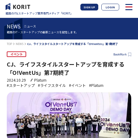
SIGN UP
LOGIN
韓国のIT&スタートアップ業界専門メディア「KORIT」
NEWS
ニュース
韓国のIT・スタートアップの最新ニュースを配信します。
TOP
NEWS
CJ、ライフスタイルスタートアップを育成する「O!VentUs」第7期終了
イベント
BookMark
CJ、ライフスタイルスタートアップを育成する
「O!VentUs」第7期終了
2024.10.29
Platum
#スタートアップ
#ライフスタイル
#イベント
#Platum