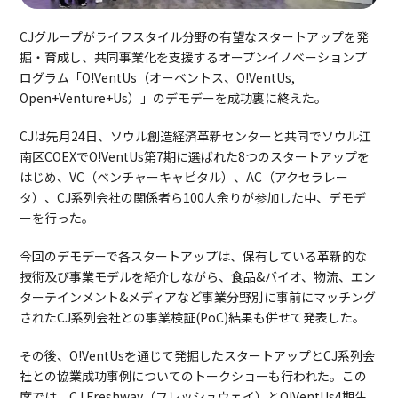
CJグループがライフスタイル分野の有望なスタートアップを発
掘・育成し、共同事業化を支援するオープンイノベーションプ
ログラム「O!VentUs（オーベントス、O!VentUs,
Open+Venture+Us）」のデモデーを成功裏に終えた。
CJは先月24日、ソウル創造経済革新センターと共同でソウル江
南区COEXでO!VentUs第7期に選ばれた8つのスタートアップを
はじめ、VC（ベンチャーキャピタル）、AC（アクセラレー
タ）、CJ系列会社の関係者ら100人余りが参加した中、デモデ
ーを行った。
今回のデモデーで各スタートアップは、保有している革新的な
技術及び事業モデルを紹介しながら、食品&バイオ、物流、エン
ターテインメント&メディアなど事業分野別に事前にマッチング
されたCJ系列会社との事業検証(PoC)結果も併せて発表した。
その後、O!VentUsを通じて発掘したスタートアップとCJ系列会
社との協業成功事例についてのトークショーも行われた。この
席では、CJ Freshway（フレッシュウェイ）とO!VentUs4期生