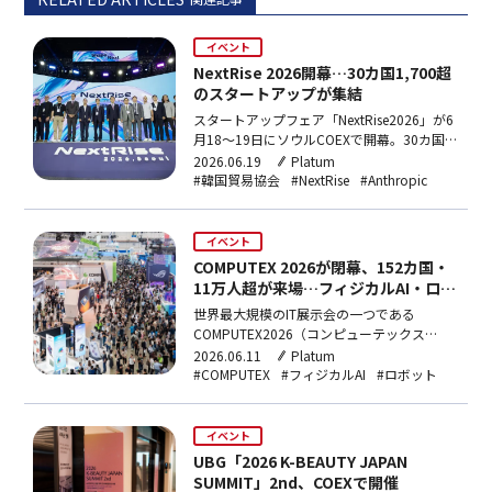
イベント
NextRise 2026開幕…30カ国1,700超
のスタートアップが集結
スタートアップフェア「NextRise2026」が6
月18〜19日にソウルCOEXで開幕。30カ国
1,700超のスタートアップと270社超の企
2026.06.19
Platum
業・投資会社が参加し、1対1の投資相談
#韓国貿易協会
#NextRise
#Anthropic
4,000件超を実施。今年の主賓国はフランス
で、OpenAIやAnthropicなどAI大手もカンフ
ァレンスに登壇する。
イベント
COMPUTEX 2026が閉幕、152カ国・
11万人超が来場…フィジカルAI・ロボ
ティクスに注目集まる
世界最大規模のIT展示会の一つである
COMPUTEX2026（コンピューテックス
2026）が5日に閉幕した。「AITogether」を
2026.06.11
Platum
テーマに掲げた今年のイベントは、AIコンピ
#COMPUTEX
#フィジカルAI
#ロボット
ューティング、ロボティクス・スマートモビ
リティ、次世代技術を柱に、グローバルな大
手テック企業とスタートアップ、産業専門
イベント
家…
UBG「2026 K-BEAUTY JAPAN
SUMMIT」2nd、COEXで開催