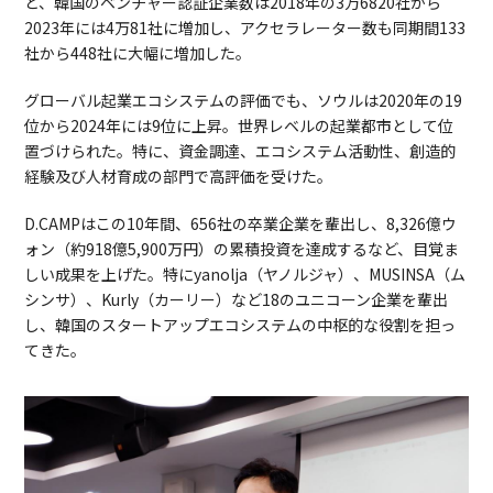
と、韓国のベンチャー認証企業数は2018年の3万6820社から
2023年には4万81社に増加し、アクセラレーター数も同期間133
社から448社に大幅に増加した。
グローバル起業エコシステムの評価でも、ソウルは2020年の19
位から2024年には9位に上昇。世界レベルの起業都市として位
置づけられた。特に、資金調達、エコシステム活動性、創造的
経験及び人材育成の部門で高評価を受けた。
D.CAMPはこの10年間、656社の卒業企業を輩出し、8,326億ウ
ォン（約918億5,900万円）の累積投資を達成するなど、目覚ま
しい成果を上げた。特にyanolja（ヤノルジャ）、MUSINSA（ム
シンサ）、Kurly（カーリー）など18のユニコーン企業を輩出
し、韓国のスタートアップエコシステムの中枢的な役割を担っ
てきた。