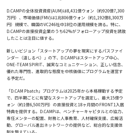
D.CAMPの全体投資資産(AUM)は8,431億ウォン（約920億7,300
万円）、市場価値(FMV)は1兆806億ウォン（約1,192億8,300万
円）規模で、韓国のVC246社中18位の運用規模を誇る。特に、
D.CAMPの直接投資企業のうち62%がフォローアップ投資を誘致
したことは注目に値する。
新しいビジョン「スタートアップの夢を現実にするパスファイ
ンダー（道しるべ）」の下、D.CAMPはスタートアップ中心、
ONE-TEAM SPIRIT、誠実なコミュニケーション、正しい信念、
優れた専門性、進取的な態度を中核価値にプログラムを運営す
る予定だ。
「D.CAM Pbatch」プログラムは2025年から本格稼動する予定
で、四半期ごとに有望なスタートアップを選定し、最大15億ウ
ォン（約1億6,500万円）の直接投資と18ヶ月間のFRONT1入居
特典を提供する。D.CAMPは、ベンチャーキャピタルとの協力、
専任メンターの配置、財務と人事教育、人材確保支援、広報活
動、グローバル進出ネットワークの提供など、総合的な支援体
制を整えている。