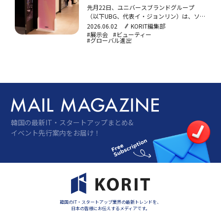
先月22日、ユニバースブランドグループ
（以下UBG、代表イ・ジョンリン）は、ソウ
ル・COEXで「2026K-
2026.06.02
KORIT編集部
BEAUTYJAPANSUMMIT」2ndを開催した。本
#展示会
#ビューティー
#グローバル進出
イベントは、K-ビューティー企業の日本市場
進出支援を目的としており、4月に開催され
た第1回の好評を受けて実施された。今回の
テーマ…
韓国の最新IT・スタートアップまとめ&
イベント先行案内をお届け！
韓国のIT・スタートアップ業界の最新トレンドを、
日本の皆様にお伝えするメディアです。