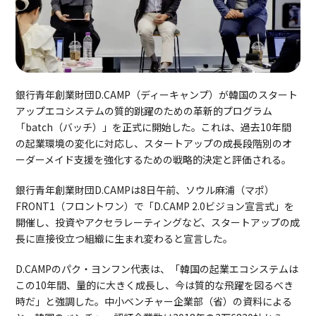
銀行青年創業財団D.CAMP（ディーキャンプ）が韓国のスタート
アップエコシステムの質的跳躍のための革新的プログラム
「batch（バッチ）」を正式に開始した。これは、過去10年間
の起業環境の変化に対応し、スタートアップの成長段階別のオ
ーダーメイド支援を強化するための戦略的決定と評価される。
銀行青年創業財団D.CAMPは8日午前、ソウル麻浦（マポ）
FRONT1（フロントワン）で「D.CAMP 2.0ビジョン宣言式」を
開催し、投資やアクセラレーティングなど、スタートアップの成
長に直接役立つ組織に生まれ変わると宣言した。
D.CAMPのパク・ヨンフン代表は、「韓国の起業エコシステムは
この10年間、量的に大きく成長し、今は質的な飛躍を図るべき
時だ」と強調した。中小ベンチャー企業部（省）の資料による