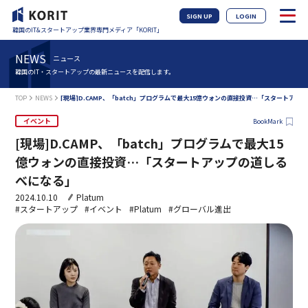
SIGN UP
LOGIN
韓国のIT&スタートアップ業界専門メディア「KORIT」
NEWS
ニュース
韓国のIT・スタートアップの最新ニュースを配信します。
TOP
NEWS
[現場]D.CAMP、「batch」プログラムで最大15億ウォンの直接投資…「スタートア
イベント
BookMark
[現場]D.CAMP、「batch」プログラムで最大15
億ウォンの直接投資…「スタートアップの道しる
べになる」
2024.10.10
Platum
#スタートアップ
#イベント
#Platum
#グローバル進出