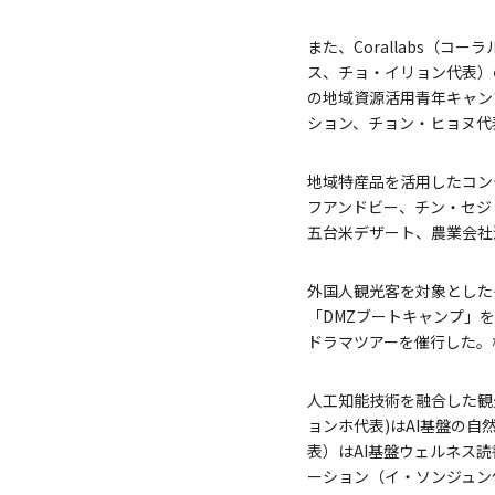
また、Corallabs（
ス、チョ・イリョン代表）
の地域資源活用青年キャンプ
ション、チョン・ヒョヌ代
地域特産品を活用したコンテン
フアンドビー、チン・セジ
五台米デザート、農業会社
外国人観光客を対象とした
「DMZブートキャンプ」を
ドラマツアーを催行した。
人工知能技術を融合した観
ョンホ代表)はAI基盤の
表）はAI基盤ウェルネス読書
ーション（イ・ソンジュン