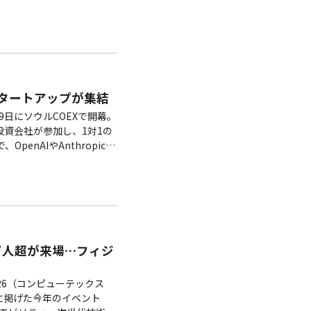
超のスタートアップが集結
19日にソウルCOEXで開幕。
・投資会社が参加し、1対1の
enAIやAnthropicな
11万人超が来場…フィジ
026（コンピューテックス
ーマに掲げた今年のイベント