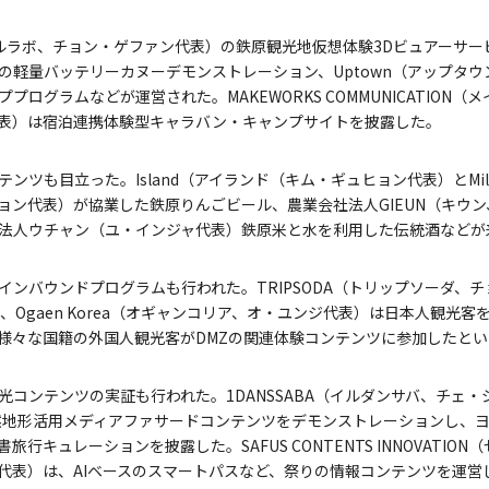
コーラルラボ、チョン・ゲファン代表）の鉄原観光地仮想体験3Dビュアーサービ
の軽量バッテリーカヌーデモンストレーション、Uptown（アップタ
プログラムなどが運営された。MAKEWORKS COMMUNICATION
表）は宿泊連携体験型キャラバン・キャンプサイトを披露した。
ツも目立った。Island（アイランド（キム・ギュヒョン代表）とMilit
ョン代表）が協業した鉄原りんごビール、農業会社法人GIEUN（キウ
法人ウチャン（ユ・インジャ代表）鉄原米と水を利用した伝統酒などが
インバウンドプログラムも行われた。TRIPSODA（トリップソーダ、
、Ogaen Korea（オギャンコリア、オ・ユンジ代表）は日本人観光客
様々な国籍の外国人観光客がDMZの関連体験コンテンツに参加したとい
光コンテンツの実証も行われた。1DANSSABA（イルダンサバ、チェ
自然地形活用メディアファサードコンテンツをデモンストレーションし、
旅行キュレーションを披露した。SAFUS CONTENTS INNOVATI
代表）は、AIベースのスマートパスなど、祭りの情報コンテンツを運営