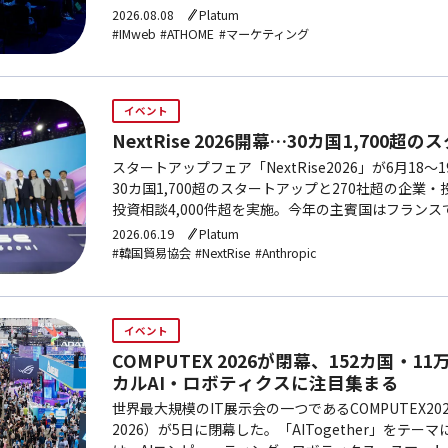
2026.08.08
Platum
#IMweb
#ATHOME
#マーケティング
イベント
NextRise 2026開幕…30カ国1,700
スタートアップフェア「NextRise2026」が6月18〜
30カ国1,700超のスタートアップと270社超の企業
投資相談4,000件超を実施。今年の主賓国はフランスで、Op
どAI大手もカンファレンスに登壇する。
2026.06.19
Platum
#韓国貿易協会
#NextRise
#Anthropic
イベント
COMPUTEX 2026が閉幕、152カ国・
カルAI・ロボティクスに注目集まる
世界最大規模のIT展示会の一つであるCOMPUTEX2
2026）が5日に閉幕した。「AITogether」をテ