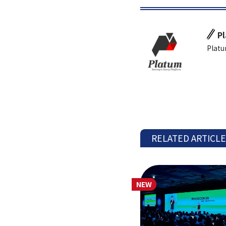
P
Platu
RELATED ARTICL
NEW