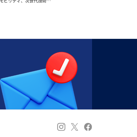
トモビリティ、次世代技術を
、産業専門家…