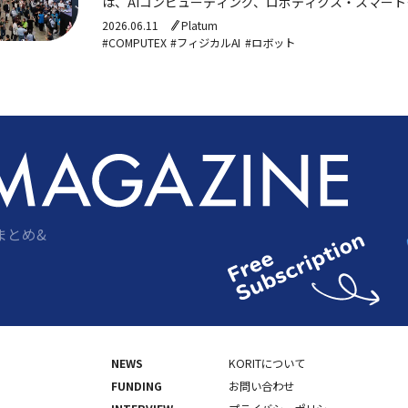
は、AIコンピューティング、ロボティクス・スマー
柱に、グローバルな大手テック企業とスタートアップ
2026.06.11
Platum
#COMPUTEX
#フィジカルAI
#ロボット
まとめ&
NEWS
KORITについて
FUNDING
お問い合わせ