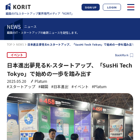
SIGN UP
LOGIN
韓国のIT&スタートアップ業界専門メディア「KORIT」
NEWS
ニュース
韓国のIT・スタートアップの最新ニュースを配信します。
TOP
NEWS
日本進出夢見るK-スタートアップ、「SusHi Tech Tokyo」で始めの一歩を踏み出す
イベント
BookMark
日本進出夢見るK-スタートアップ、「SusHi Tech
Tokyo」で始めの一歩を踏み出す
2025.05.20
Platum
#スタートアップ
#韓国
#日本進出
#イベント
#Platum