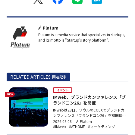
Platum
Platum is a media service that specializes in startups,
and its motto is "Startup's story platform".
RELATED ARTICLES
関連記事
イベント
NEW
IMweb、ブランドカンファレンス「ブ
ランドコン26」を開催
IMwebは28日、ソウルのCOEXでブランドカ
ンファレンス「ブランドコン26」を初開催
し、約1,000名が参加。トレンド・戦略・ブ
2026.08.08
Platum
ランディングの3セッションを実施し、各ス
#IMweb
#ATHOME
#マーケティング
ピーカーがAI時代の競争力やブランド成長の