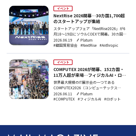
在り方を論じた。
イベント
NextRise 2026開幕…30カ国1,700超
のスタートアップが集結
スタートアップフェア「NextRise2026」が6
月18〜19日にソウルCOEXで開幕。30カ国
1,700超のスタートアップと270社超の企
2026.06.19
Platum
業・投資会社が参加し、1対1の投資相談
#韓国貿易協会
#NextRise
#Anthropic
4,000件超を実施。今年の主賓国はフランス
で、OpenAIやAnthropicなどAI大手もカンフ
ァレンスに登壇する。
イベント
COMPUTEX 2026が閉幕、152カ国・
11万人超が来場…フィジカルAI・ロボ
ティクスに注目集まる
世界最大規模のIT展示会の一つである
COMPUTEX2026（コンピューテックス
2026）が5日に閉幕した。「AITogether」を
2026.06.11
Platum
テーマに掲げた今年のイベントは、AIコンピ
#COMPUTEX
#フィジカルAI
#ロボット
ューティング、ロボティクス・スマートモビ
リティ、次世代技術を柱に、グローバルな大
手テック企業とスタートアップ、産業専門
家…