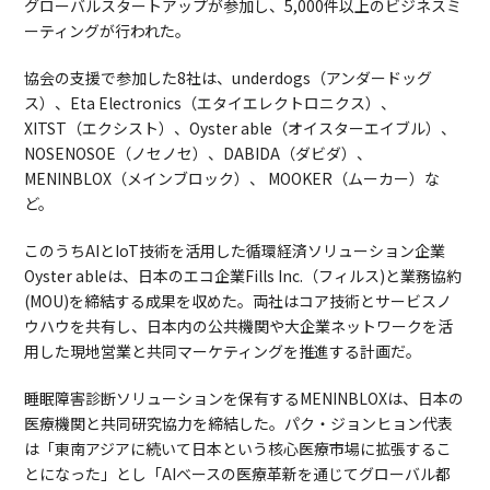
グローバルスタートアップが参加し、5,000件以上のビジネスミ
ーティングが行われた。
協会の支援で参加した8社は、underdogs（アンダードッグ
ス）、Eta Electronics（エタイエレクトロニクス）、
XITST（エクシスト）、Oyster able（オイスターエイブル）、
NOSENOSOE（ノセノセ）、DABIDA（ダビダ）、
MENINBLOX（メインブロック）、 MOOKER（ムーカー）な
ど。
このうちAIとIoT技術を活用した循環経済ソリューション企業
Oyster ableは、日本のエコ企業Fills Inc.（フィルス)と業務協約
(MOU)を締結する成果を収めた。両社はコア技術とサービスノ
ウハウを共有し、日本内の公共機関や大企業ネットワークを活
用した現地営業と共同マーケティングを推進する計画だ。
睡眠障害診断ソリューションを保有するMENINBLOXは、日本の
医療機関と共同研究協力を締結した。パク・ジョンヒョン代表
は「東南アジアに続いて日本という核心医療市場に拡張するこ
とになった」とし「AIベースの医療革新を通じてグローバル都