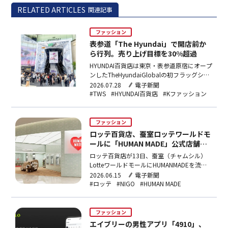
RELATED ARTICLES
関連記事
ファッション
表参道「The Hyundai」で開店前か
ら行列。売り上げ目標を30%超過
HYUNDAI百貨店は東京・表参道原宿にオープ
ンしたTheHyundaiGlobalの初フラッグシッ
プ店で、20〜30代来店客がオープン前比5倍
2026.07.28
電子新聞
超に増加し、売り上げ目標を30%以上超過達
#TWS
#HYUNDAI百貨店
#Kファッション
成したと発表。TWS関連グッズを含む複数商
品が完売、SNS動画の累計再生数は2,000万
回を突破した。
ファッション
ロッテ百貨店、蚕室ロッテワールドモ
ールに「HUMAN MADE」公式店舗オ
ープン…韓国流通業界で初展開
ロッテ百貨店が13日、蚕室（チャムシル）
LotteワールドモールにHUMANMADEを流通
業界初出店。オープン記念として蚕室限定の
2026.06.15
電子新聞
タヌキアニマルコレクション9種と、アーテ
#ロッテ
#NIGO
#HUMAN MADE
ィストVERDYとのコラボライン6種を限定発
売する。
ファッション
エイブリーの男性アプリ「4910」、