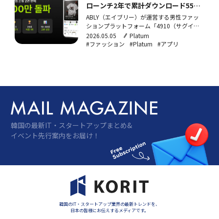
ローンチ2年で累計ダウンロード550
万件・会員数2倍に
ABLY（エイブリー）が運営する男性ファッ
ションプラットフォーム「4910（サグイル
ゴン）」が、2024年3月のリリースから2年
2026.05.05
Platum
で累計アプリダウンロード数550万件を突破
#ファッション
#Platum
#アプリ
したと、29日に発表した。累計会員数は前
年同期比92%増を記録している。年齢別では
20代の割合が37%と最も高く、前年比70%
増…
韓国の最新IT・スタートアップまとめ&
イベント先行案内をお届け！
韓国のIT・スタートアップ業界の最新トレンドを、
日本の皆様にお伝えするメディアです。