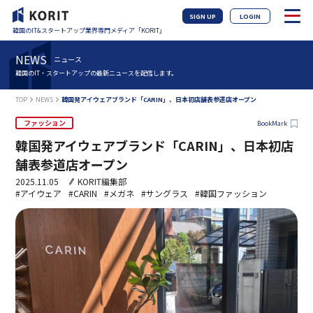
SIGN UP
LOGIN
韓国のIT&スタートアップ業界専門メディア「KORIT」
NEWS
ニュース
韓国のIT・スタートアップの最新ニュースを配信します。
TOP
NEWS
韓国発アイウェアブランド「CARIN」、日本初店舗表参道店オープン
ファッション
BookMark
韓国発アイウェアブランド「CARIN」、日本初店
舗表参道店オープン
2025.11.05
KORIT編集部
#アイウェア
#CARIN
#メガネ
#サングラス
#韓国ファッション