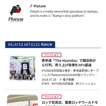
Platum
Platum is a media service that specializes in startups,
and its motto is "Startup's story platform".
RELATED ARTICLES
関連記事
ファッション
表参道「The Hyundai」で開店前か
ら行列。売り上げ目標を30%超過
HYUNDAI百貨店は東京・表参道原宿にオープ
ンしたTheHyundaiGlobalの初フラッグシッ
プ店で、20〜30代来店客がオープン前比5倍
2026.07.28
電子新聞
超に増加し、売り上げ目標を30%以上超過達
#TWS
#HYUNDAI百貨店
#Kファッション
成したと発表。TWS関連グッズを含む複数商
品が完売、SNS動画の累計再生数は2,000万
回を突破した。
ファッション
ロッテ百貨店、蚕室ロッテワールドモ