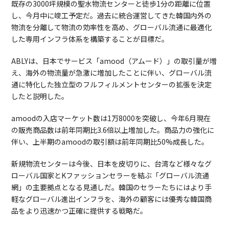
既存の3000坪規模の聖水物流センターと徒歩1分の距離に位置
し、今月中に竣工予定だ。過去に統合運営してきた韓国内外の
物流を分離して物流の効率性を高め、グローバル流通に最適化
した専用インフラ体系を構築することが目標だ。
ABLYは、日本でサービス「amood（アムード）」の取引量が増
え、海外の物流量が急激に増加したことに伴い、グローバル流
通に特化した独立型のフルフィルメントセンターの拡張を決定
したと説明した。
amoodの入店マーケット数は1万8000を突破し、今年6月現在
の販売商品数は前年同期比3.6倍以上増加した。商品力の強化に
伴い、上半期のamoodの取引額は前年同期比50%成長した。
新規物流センターは今後、日本を皮切りに、台湾など様々なグ
ローバル国家とKファッションセラーを結ぶ「グローバル流通
網」の主要拠点となる見通しだ。韓国のセラーたちにはより手
軽なグローバル進出インフラを、海外の顧客には優秀な韓国商
品をより迅速かつ正確に提供する戦略だ。