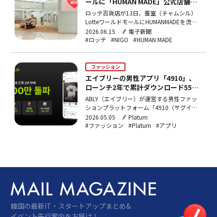
ールに「HUMAN MADE」公式店舗オ
ープン…韓国流通業界で初展開
ロッテ百貨店が13日、蚕室（チャムシル）
LotteワールドモールにHUMANMADEを流通
業界初出店。オープン記念として蚕室限定の
2026.06.15
電子新聞
タヌキアニマルコレクション9種と、アーテ
#ロッテ
#NIGO
#HUMAN MADE
ィストVERDYとのコラボライン6種を限定発
売する。
ファッション
エイブリーの男性アプリ「4910」、
ローンチ2年で累計ダウンロード550
万件・会員数2倍に
ABLY（エイブリー）が運営する男性ファッ
ションプラットフォーム「4910（サグイル
ゴン）」が、2024年3月のリリースから2年
2026.05.05
Platum
で累計アプリダウンロード数550万件を突破
#ファッション
#Platum
#アプリ
したと、29日に発表した。累計会員数は前
年同期比92%増を記録している。年齢別では
20代の割合が37%と最も高く、前年比70%
増…
韓国の最新IT・スタートアップまとめ&
イベント先行案内をお届け！